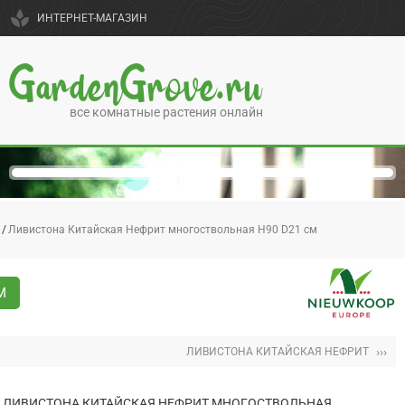
spa
ИНТЕРНЕТ-МАГАЗИН
GardenGrove.ru
все комнатные растения онлайн
Ливистона Китайская Нефрит многоствольная H90 D21 см
М
›››
ЛИВИСТОНА КИТАЙСКАЯ НЕФРИТ
ЛИВИСТОНА КИТАЙСКАЯ НЕФРИТ МНОГОСТВОЛЬНАЯ