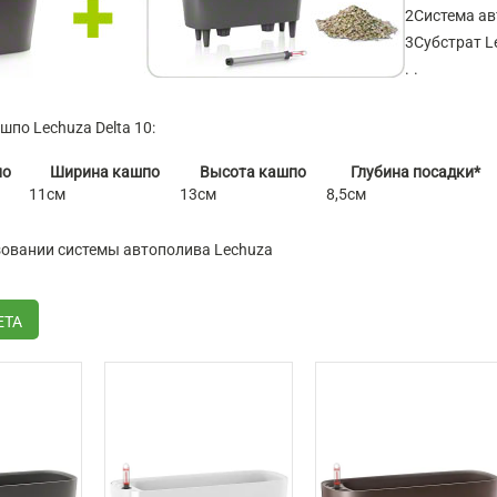
2
Система ав
3
Субстрат L
.
.
по Lechuza Delta 10:
по
Ширина кашпо
Высота кашпо
Глубина посадки*
11см
13см
8,5см
ьзовании системы автополива Lechuza
ЕТА