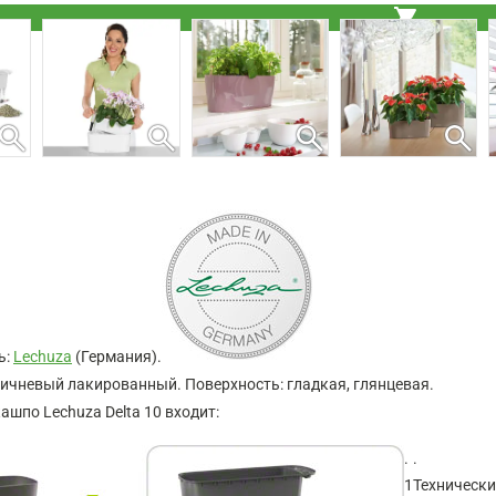
shopping_cart
search
search
search
search
ь:
Lechuza
(Германия).
ричневый лакированный. Поверхность: гладкая, глянцевая.
ашпо Lechuza Delta 10 входит:
.
.
1
Технически