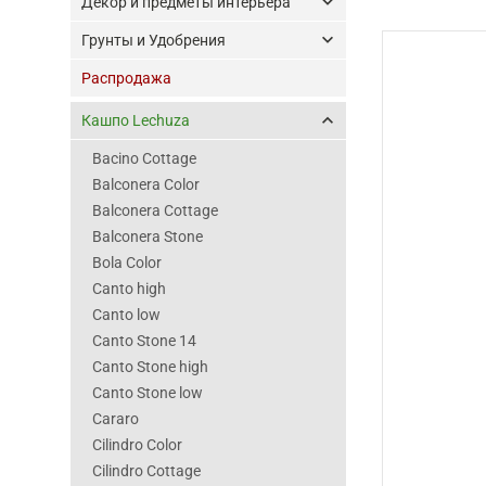
keyboard_arrow_down
Декор и предметы интерьера
keyboard_arrow_down
Грунты и Удобрения
Распродажа
keyboard_arrow_up
Кашпо Lechuza
Bacino Cottage
Balconera Color
Balconera Cottage
Balconera Stone
Bola Color
Canto high
Canto low
Canto Stone 14
Canto Stone high
Canto Stone low
Cararo
Cilindro Color
Cilindro Cottage