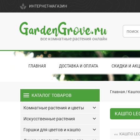
spa
ИНТЕРНЕТ-МАГАЗИН
GardenGrove.ru
все комнатные растения онлайн
ГЛАВНАЯ
ДОСТАВКА И ОПЛАТА
СКИДКИ И АК
Главная
Кашпо
menu
КАТАЛОГ ТОВАРОВ
keyboard_arrow_down
Комнатные растения и цветы
КАШПО LE
keyboard_arrow_down
Искусственные растения
keyboard_arrow_down
Горшки для цветов и кашпо
‹‹‹
КАШПО LEC