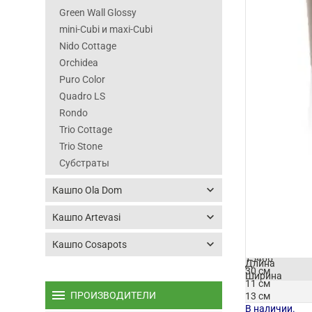
Green Wall Glossy
mini-Cubi и maxi-Cubi
Nido Cottage
Orchidea
Puro Color
Quadro LS
Rondo
Trio Cottage
Trio Stone
Субстраты
keyboard_arrow_down
Кашпо Ola Dom
keyboard_arrow_down
Кашпо Artevasi
keyboard_arrow_down
Кашпо Cosapots
Артикул
15466
Длина
30 см
Ширина
11 см
Высота
menu
ПРОИЗВОДИТЕЛИ
13 см
В наличии.