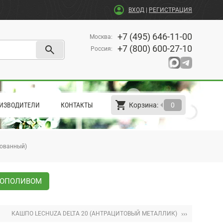
account_circle
ВХОД
|
РЕГИСТРАЦИЯ
+7 (495) 646-11-00
Москва
:
search
+7 (800) 600-27-10
Россия
:
shopping_cart
arrow_left
ИЗВОДИТЕЛИ
КОНТАКТЫ
Корзина:
0
рованный)
ВТОПОЛИВОМ
›››
КАШПО LECHUZA DELTA 20 (АНТРАЦИТОВЫЙ МЕТАЛЛИК)