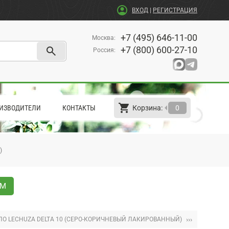
account_circle
ВХОД
|
РЕГИСТРАЦИЯ
+7 (495) 646-11-00
Москва
:
search
+7 (800) 600-27-10
Россия
:
shopping_cart
arrow_left
ИЗВОДИТЕЛИ
КОНТАКТЫ
Корзина:
0
)
ОМ
›››
О LECHUZA DELTA 10 (СЕРО-КОРИЧНЕВЫЙ ЛАКИРОВАННЫЙ)