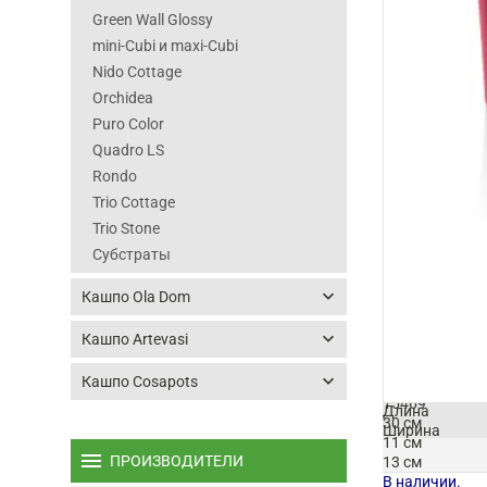
Green Wall Glossy
mini-Cubi и maxi-Cubi
Nido Cottage
Orchidea
Puro Color
Quadro LS
Rondo
Trio Cottage
Trio Stone
Субстраты
keyboard_arrow_down
Кашпо Ola Dom
keyboard_arrow_down
Кашпо Artevasi
keyboard_arrow_down
Кашпо Cosapots
Артикул
15469
Длина
30 см
Ширина
11 см
Высота
menu
ПРОИЗВОДИТЕЛИ
13 см
В наличии.