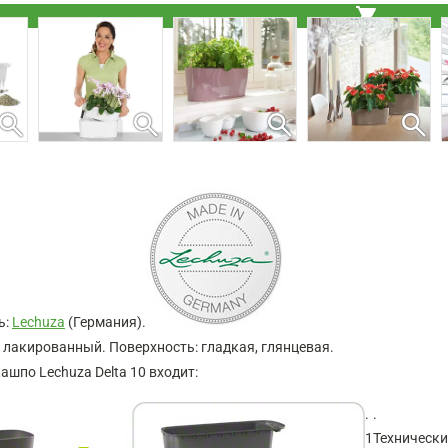
shopping_cart
search
search
search
search
ь:
Lechuza
(Германия).
 лакированный. Поверхность: гладкая, глянцевая.
ашпо Lechuza Delta 10 входит:
.
.
1
Технически