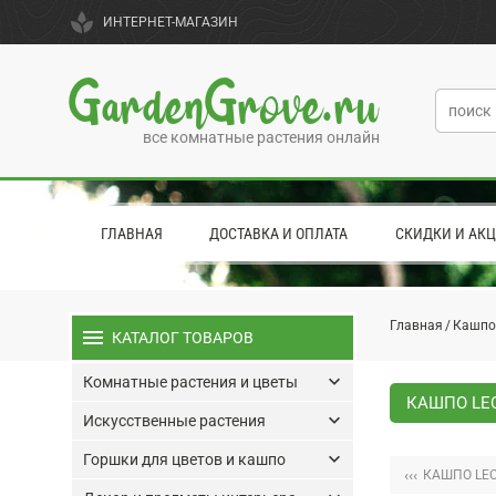
spa
ИНТЕРНЕТ-МАГАЗИН
GardenGrove.ru
все комнатные растения онлайн
ГЛАВНАЯ
ДОСТАВКА И ОПЛАТА
СКИДКИ И АК
Главная
Кашпо
menu
КАТАЛОГ ТОВАРОВ
keyboard_arrow_down
Комнатные растения и цветы
КАШПО LE
keyboard_arrow_down
Искусственные растения
keyboard_arrow_down
Горшки для цветов и кашпо
‹‹‹
КАШПО LEC