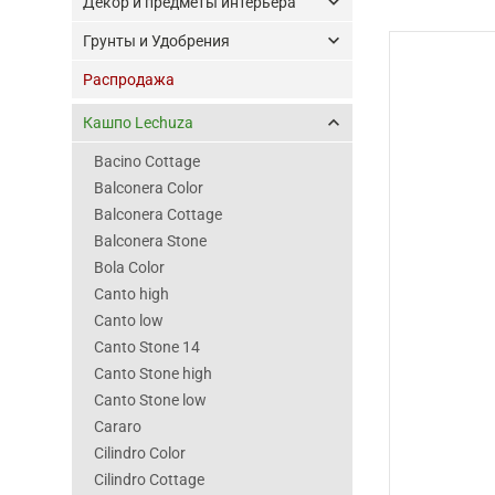
keyboard_arrow_down
Декор и предметы интерьера
keyboard_arrow_down
Грунты и Удобрения
Распродажа
keyboard_arrow_up
Кашпо Lechuza
Bacino Cottage
Balconera Color
Balconera Cottage
Balconera Stone
Bola Color
Canto high
Canto low
Canto Stone 14
Canto Stone high
Canto Stone low
Cararo
Cilindro Color
Cilindro Cottage