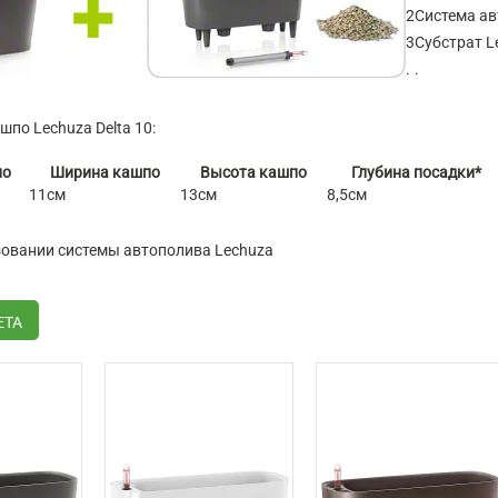
2
Система ав
3
Субстрат L
.
.
по Lechuza Delta 10:
по
Ширина кашпо
Высота кашпо
Глубина посадки*
11см
13см
8,5см
ьзовании системы автополива Lechuza
ЕТА