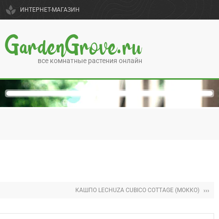
spa
ИНТЕРНЕТ-МАГАЗИН
GardenGrove.ru
все комнатные растения онлайн
›››
КАШПО LECHUZA CUBICO COTTAGE (МОККО)