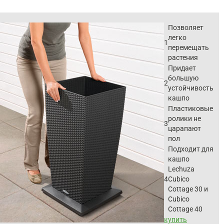
Позволяет
легко
1
перемещать
растения
Придает
большую
2
устойчивость
кашпо
Пластиковые
ролики не
3
царапают
пол
Подходит для
кашпо
Lechuza
4
Cubico
Cottage 30 и
Cubico
Cottage 40
купить