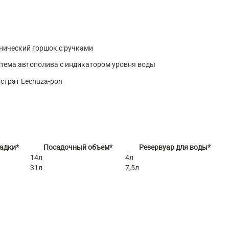
нический горшок с ручками
тема автополива с индикатором уровня воды
страт Lechuza-pon
садки*
Посадочный объем*
Резервуар для воды*
14л
4л
31л
7,5л