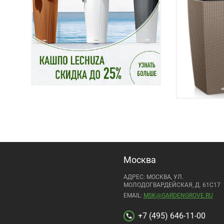
Москва
АДРЕС: МОСКВА, УЛ.
МОЛОДОГВАРДЕЙСКАЯ, Д. 61С17
EMAIL:
MSK@GARDENGROVE.RU
+7 (495) 646-11-00
call