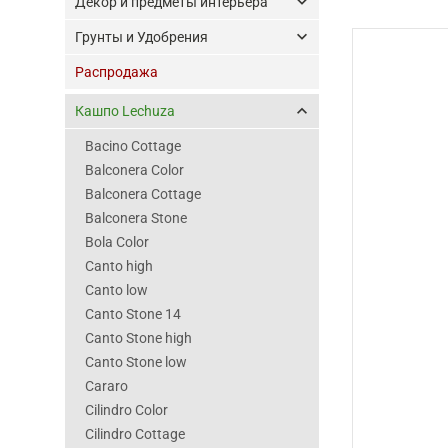
keyboard_arrow_down
Декор и предметы интерьера
keyboard_arrow_down
Грунты и Удобрения
Распродажа
keyboard_arrow_up
Кашпо Lechuza
Bacino Cottage
Balconera Color
Balconera Cottage
Balconera Stone
Bola Color
Canto high
Canto low
Canto Stone 14
Canto Stone high
Canto Stone low
Cararo
Cilindro Color
Cilindro Cottage