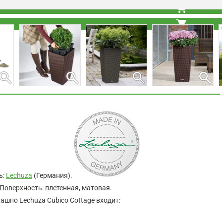
shopping_cart
shopping_cart
search
search
search
search
ь:
Lechuza
(Германия).
 Поверхность: плетенная, матовая.
кашпо Lechuza Cubico Cottage входит: