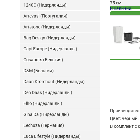
75 см
1240C (Нидерланды)
В наличии.
Artevasi (Португалия)
Artstone (Нидерланды)
Baq Design (Нидерланды)
Capi Europe (Нидерланды)
Cosapots (Бельгия)
D&M (Бельгия)
Daan Kromhout (Нидерланды)
Den Daas (Нидерланды)
Elho (Нидерланды)
Производител
Gina Da (Нидерланды)
Цвет: черный.
Lechuza (Германия)
В комплект с 
Luca Lifestyle (Нидерланды)