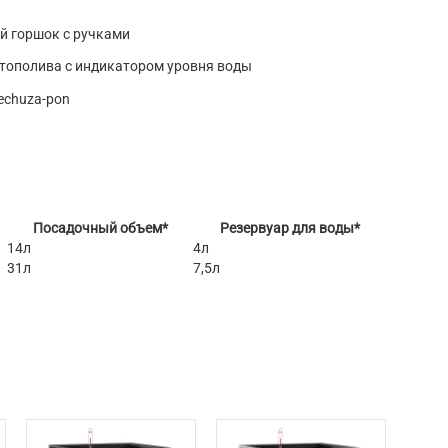
й горшок с ручками
тополива с индикатором уровня воды
echuza-pon
Посадочный объем*
Резервуар для воды*
14л
4л
31л
7,5л