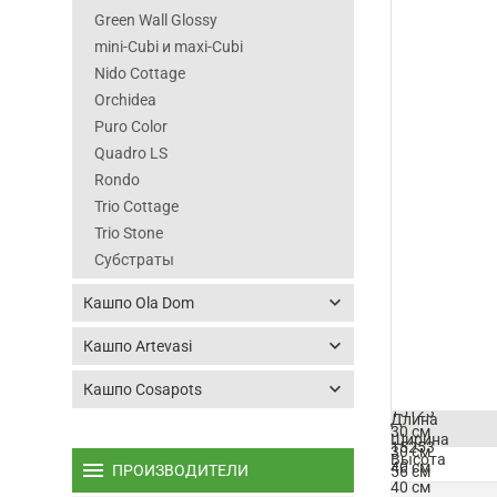
Green Wall Glossy
mini-Cubi и maxi-Cubi
Nido Cottage
Orchidea
Puro Color
Quadro LS
Rondo
Trio Cottage
Trio Stone
Субстраты
keyboard_arrow_down
Кашпо Ola Dom
keyboard_arrow_down
Кашпо Artevasi
keyboard_arrow_down
Кашпо Cosapots
Артикул
15123
Длина
30 см
Ширина
15253
30 см
Высота
menu
40 см
ПРОИЗВОДИТЕЛИ
56 см
40 см
В наличии.