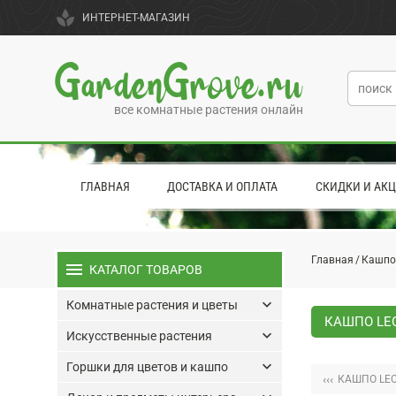
spa
ИНТЕРНЕТ-МАГАЗИН
GardenGrove.ru
все комнатные растения онлайн
ГЛАВНАЯ
ДОСТАВКА И ОПЛАТА
СКИДКИ И АК
Главная
Кашпо
menu
КАТАЛОГ ТОВАРОВ
keyboard_arrow_down
Комнатные растения и цветы
КАШПО LE
keyboard_arrow_down
Искусственные растения
keyboard_arrow_down
Горшки для цветов и кашпо
‹‹‹
КАШПО LEC