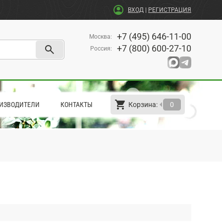
account_circle
ВХОД
|
РЕГИСТРАЦИЯ
+7 (495) 646-11-00
Москва
:
search
+7 (800) 600-27-10
Россия
:
shopping_cart
arrow_left
ИЗВОДИТЕЛИ
КОНТАКТЫ
Корзина:
0