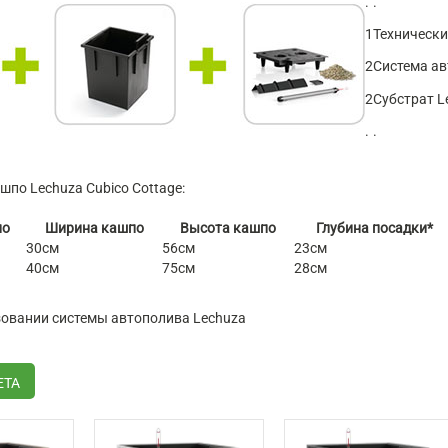
.
.
1
Технически
2
Система ав
2
Субстрат L
.
.
по Lechuza Cubico Cottage:
по
Ширина кашпо
Высота кашпо
Глубина посадки*
30см
56см
23см
40см
75см
28см
ьзовании системы автополива Lechuza
ЕТА