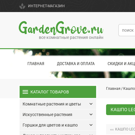
spa
ИНТЕРНЕТ-МАГАЗИН
GardenGrove.ru
все комнатные растения онлайн
ГЛАВНАЯ
ДОСТАВКА И ОПЛАТА
СКИДКИ И АК
Главная
Кашпо
menu
КАТАЛОГ ТОВАРОВ
keyboard_arrow_down
Комнатные растения и цветы
КАШПО LE
keyboard_arrow_down
Искусственные растения
keyboard_arrow_down
Горшки для цветов и кашпо
‹‹‹
КАШПО LEC