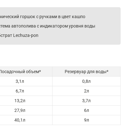
нический горшок с ручками в цвет кашпо
стема автополива с индикатором уровня воды
страт Lechuza-pon
Посадочный объем*
Резервуар для воды*
3,1л
0,8л
6,7л
2л
13,2л
3,7л
27,9л
6л
40,1л
9л