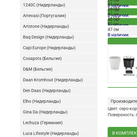
35 см
1240C (Нидерланды)
В наличии.
16085
33 см
43 см
В наличии.
Artevasi (Португалия)
16105
40 см
50 см
В наличии.
Artstone (Нидерланды)
47 см
В наличии.
Baq Design (Нидерланды)
Capi Europe (Нидерланды)
Cosapots (Бельгия)
D&M (Бельгия)
Daan Kromhout (Нидерланды)
Den Daas (Нидерланды)
Производите
Elho (Нидерланды)
Цвет: серо-к
Gina Da (Нидерланды)
Поверхность: 
Lechuza (Германия)
В КОМПЛЕКТ
Luca Lifestyle (Нидерланды)