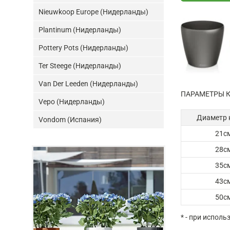
Nieuwkoop Europe (Нидерланды)
Plantinum (Нидерланды)
Pottery Pots (Нидерланды)
Ter Steege (Нидерланды)
Van Der Leeden (Нидерланды)
ПАРАМЕТРЫ К
Vepo (Нидерланды)
Диаметр 
Vondom (Испания)
21с
28с
35с
43с
50с
* - при испол