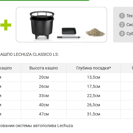
1
Тех
2
Си
3
Суб
АШПО LECHUZA CLASSICO LS:
кашпо
Высота кашпо
Глубина посадки*
м
20см
13,5см
м
26см
17,5см
м
33см
22,5см
м
40см
26,5см
м
47см
31,5см
ьзовании системы автополива Lechuza