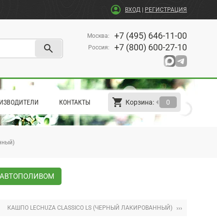
account_circle
ВХОД
|
РЕГИСТРАЦИЯ
+7 (495) 646-11-00
Москва
:
search
+7 (800) 600-27-10
Россия
:
shopping_cart
arrow_left
ИЗВОДИТЕЛИ
КОНТАКТЫ
Корзина:
0
нный)
С АВТОПОЛИВОМ
›››
КАШПО LECHUZA CLASSICO LS (ЧЕРНЫЙ ЛАКИРОВАННЫЙ)