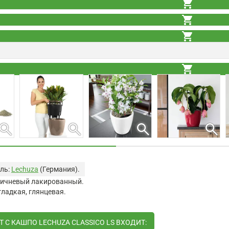
shopping_cart
shopping_cart
shopping_cart
shopping_cart
shopping_cart
search
search
search
search
ль:
Lechuza
(Германия).
оричневый лакированный.
гладкая, глянцевая.
 С КАШПО LECHUZA CLASSICO LS ВХОДИТ: