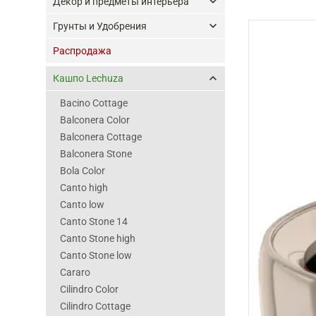
keyboard_arrow_down
Декор и предметы интерьера
keyboard_arrow_down
Грунты и Удобрения
Распродажа
keyboard_arrow_up
Кашпо Lechuza
Bacino Cottage
Balconera Color
Balconera Cottage
Balconera Stone
Bola Color
Canto high
Canto low
Canto Stone 14
Canto Stone high
Canto Stone low
Cararo
Cilindro Color
Cilindro Cottage