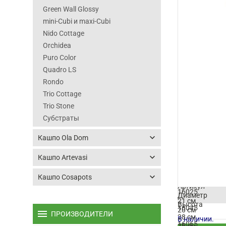
Green Wall Glossy
mini-Cubi и maxi-Cubi
Nido Cottage
Orchidea
Puro Color
Quadro LS
Rondo
Trio Cottage
Trio Stone
Субстраты
keyboard_arrow_down
Кашпо Ola Dom
keyboard_arrow_down
Кашпо Artevasi
keyboard_arrow_down
Кашпо Cosapots
Артикул
16025
Диаметр
21 см
Высота
16045
20 см
menu
ПРОИЗВОДИТЕЛИ
28 см
В наличии.
16065
26 см