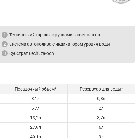
1
Технический горшок с ручками в цвет кашпо
2
Система автополива с индикатором уровня воды
3
Субстрат Lechuza-pon
Посадочный объем*
Резервуар для воды*
3,1л
0,8л
6,7л
2л
13,2л
3,7л
27,9л
6л
40,1л
9л