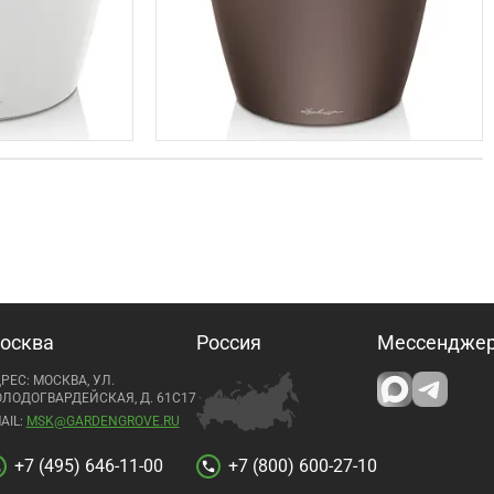
осква
Россия
Мессендже
РЕС: МОСКВА, УЛ.
ЛОДОГВАРДЕЙСКАЯ, Д. 61С17
AIL:
MSK@GARDENGROVE.RU
+7 (495) 646-11-00
+7 (800) 600-27-10
l
call