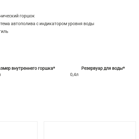
нический горшок
тема автополива с индикатором уровня воды
тиль
змер внутреннего горшка*
Резервуар для воды*
м
0,4л