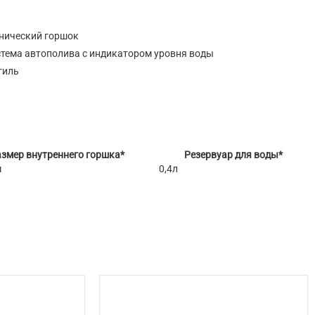
нический горшок
тема автополива с индикатором уровня воды
тиль
змер внутреннего горшка*
Резервуар для воды*
м
0,4л