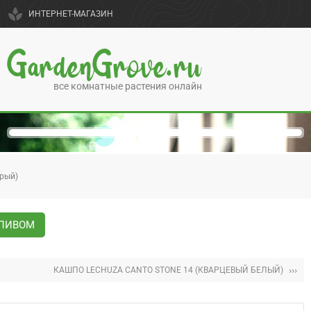
spa
ИНТЕРНЕТ-МАГАЗИН
GardenGrove.ru
все комнатные растения онлайн
ерый)
ОЛИВОМ
›››
КАШПО LECHUZA CANTO STONE 14 (КВАРЦЕВЫЙ БЕЛЫЙ)