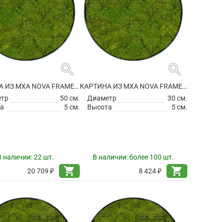
search
search
КАРТИНА ИЗ МХА NOVA FRAME ANTHRACITE-CONCRETE 100% FLAT MOSS
КАРТИНА ИЗ МХА NOVA FRAME ANTHRACITE-CONCRETE 100% FLAT MOSS
етр
50 см.
Диаметр
30 см.
а
5 см.
Высота
5 см.
В наличии:
22 шт.
В наличии:
более 100 шт.
shopping_cart
shopping_cart
20 709 ₽
8 424 ₽