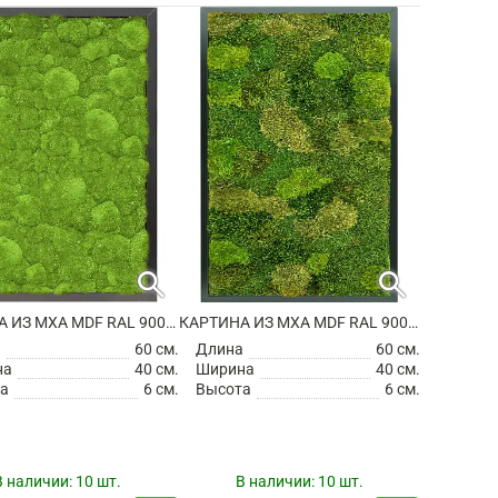
search
search
КАРТИНА ИЗ МХА MDF RAL 9005 SATIN GLOSS 100% BALL MOSS
КАРТИНА ИЗ МХА MDF RAL 9005 SATIN GLOSS 20% FLAT AND 80% EXCLUSIVE MOSS (MIX)
а
60 см.
Длина
60 см.
на
40 см.
Ширина
40 см.
а
6 см.
Высота
6 см.
В наличии:
10 шт.
В наличии:
10 шт.