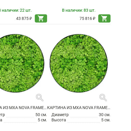
В наличии:
22 шт.
В наличии:
83 шт.
shopping_cart
shopping_cart
43 875 ₽
75 816 ₽
search
search
КАРТИНА ИЗ МХА NOVA FRAME ANTHRACITE-CONCRETE 100% REINDEER (LIGHT GRASS GREEN)
КАРТИНА ИЗ МХА NOVA FRAME ANTHRACITE-CONCRETE 100% REINDEER (LIGHT GRASS GREEN)
етр
50 см.
Диаметр
30 см.
а
5 см.
Высота
5 см.