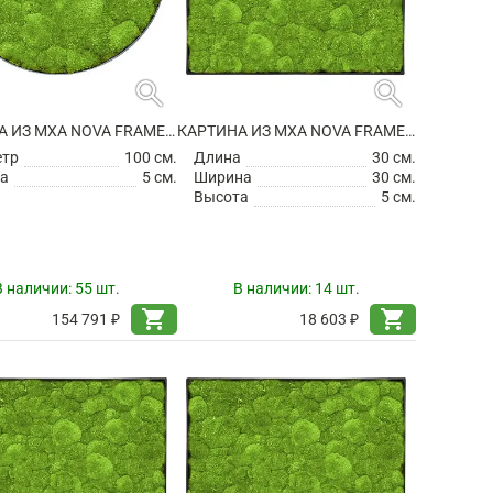
search
search
КАРТИНА ИЗ МХА NOVA FRAME ANTHRACITE-CONCRETE 100% BALL MOSS
КАРТИНА ИЗ МХА NOVA FRAME ANTHRACITE-CONCRETE 100% BALL MOSS
етр
100 см.
Длина
30 см.
а
5 см.
Ширина
30 см.
Высота
5 см.
В наличии:
55 шт.
В наличии:
14 шт.
shopping_cart
shopping_cart
154 791 ₽
18 603 ₽