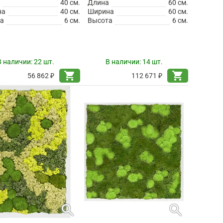
а
40 см.
Длина
60 см.
на
40 см.
Ширина
60 см.
а
6 см.
Высота
6 см.
В наличии:
22 шт.
В наличии:
14 шт.
shopping_cart
shopping_cart
56 862 ₽
112 671 ₽
search
search