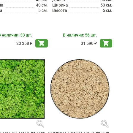
на
40 см.
Ширина
50 см.
а
5 см.
Высота
5 см.
В наличии:
33 шт.
В наличии:
56 шт.
shopping_cart
shopping_cart
20 358 ₽
31 590 ₽
search
search