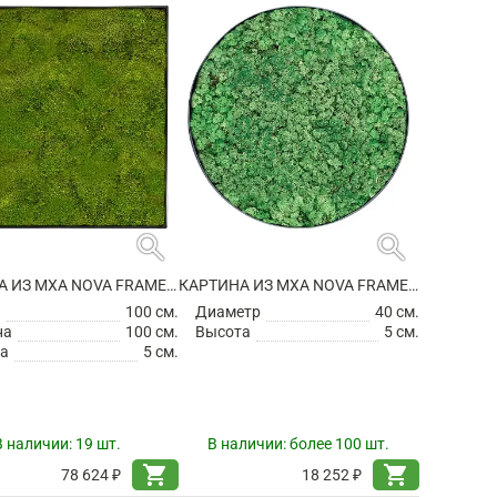
search
search
КАРТИНА ИЗ МХА NOVA FRAME ANTHRACITE-CONCRETE 100% FLAT MOSS
КАРТИНА ИЗ МХА NOVA FRAME ANTHRACITE-CONCRETE 100% REINDEER (GRASS GREEN)
а
100 см.
Диаметр
40 см.
на
100 см.
Высота
5 см.
а
5 см.
В наличии:
19 шт.
В наличии:
более 100 шт.
shopping_cart
shopping_cart
78 624 ₽
18 252 ₽