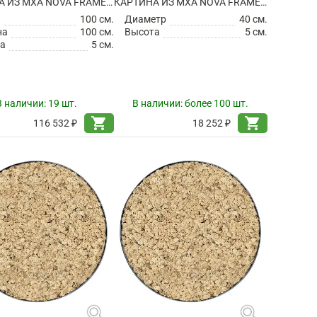
КАРТИНА ИЗ МХА NOVA FRAME ANTHRACITE-CONCRETE 100% REINDEER (LIGHT GRASS GREEN)
КАРТИНА ИЗ МХА NOVA FRAME ANTHRACITE-CONCRETE 100% REINDEER (NATURAL)
а
100 см.
Диаметр
40 см.
на
100 см.
Высота
5 см.
а
5 см.
В наличии:
19 шт.
В наличии:
более 100 шт.
shopping_cart
shopping_cart
116 532 ₽
18 252 ₽
search
search