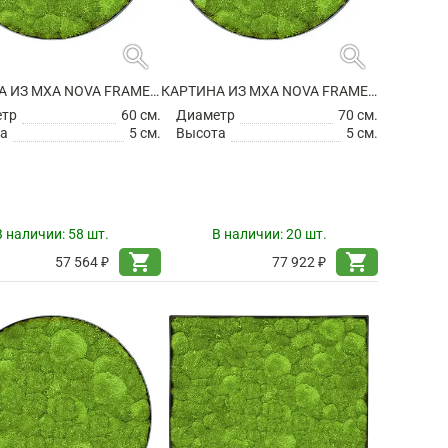
search
search
КАРТИНА ИЗ МХА NOVA FRAME ANTHRACITE-CONCRETE 100% BALL MOSS
КАРТИНА ИЗ МХА NOVA FRAME ANTHRACITE-CONCRETE 100% BALL MOSS
етр
60 см.
Диаметр
70 см.
а
5 см.
Высота
5 см.
В наличии:
58 шт.
В наличии:
20 шт.
shopping_cart
shopping_cart
57 564 ₽
77 922 ₽