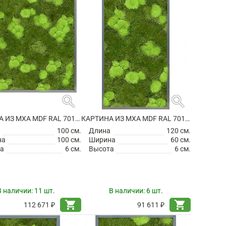
search
search
КАРТИНА ИЗ МХА MDF RAL 7016 SATIN GLOSS 30% BALL- AND 70% FLAT MOSS
КАРТИНА ИЗ МХА MDF RAL 7016 SATIN GLOSS 30% BALL- AND 70% FLAT MOSS
а
100 см.
Длина
120 см.
на
100 см.
Ширина
60 см.
а
6 см.
Высота
6 см.
В наличии:
11 шт.
В наличии:
6 шт.
shopping_cart
shopping_cart
112 671 ₽
91 611 ₽