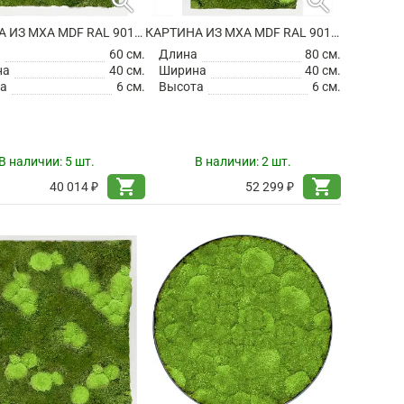
search
search
КАРТИНА ИЗ МХА MDF RAL 9010 SATIN GLOSS 30% BALL- AND 70% FLAT MOSS
КАРТИНА ИЗ МХА MDF RAL 9010 SATIN GLOSS 30% BALL- AND 70% FLAT MOSS
а
60 см.
Длина
80 см.
на
40 см.
Ширина
40 см.
а
6 см.
Высота
6 см.
В наличии:
5 шт.
В наличии:
2 шт.
shopping_cart
shopping_cart
40 014 ₽
52 299 ₽