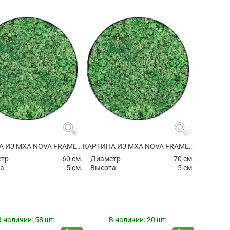
search
search
КАРТИНА ИЗ МХА NOVA FRAME ANTHRACITE-CONCRETE 100% REINDEER (GRASS GREEN)
КАРТИНА ИЗ МХА NOVA FRAME ANTHRACITE-CONCRETE 100% REINDEER (GRASS GREEN)
етр
60 см.
Диаметр
70 см.
а
5 см.
Высота
5 см.
В наличии:
58 шт.
В наличии:
20 шт.