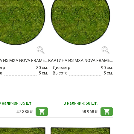
search
search
КАРТИНА ИЗ МХА NOVA FRAME ANTHRACITE-CONCRETE 100% FLAT MOSS
КАРТИНА ИЗ МХА NOVA FRAME ANTHRACITE-CONCRETE 100% FLAT MOSS
етр
80 см.
Диаметр
90 см.
а
5 см.
Высота
5 см.
В наличии:
85 шт.
В наличии:
68 шт.
shopping_cart
shopping_cart
47 385 ₽
58 968 ₽