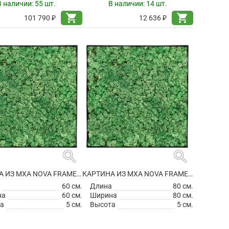
В наличии:
55 шт.
В наличии:
14 шт.
shopping_cart
shopping_cart
101 790 ₽
12 636 ₽
search
search
КАРТИНА ИЗ МХА NOVA FRAME ANTHRACITE-CONCRETE 100% REINDEER (GRASS GREEN)
КАРТИНА ИЗ МХА NOVA FRAME ANTHRACITE-CONCRETE 100% REINDEER (GRASS GREEN)
а
60 см.
Длина
80 см.
на
60 см.
Ширина
80 см.
а
5 см.
Высота
5 см.