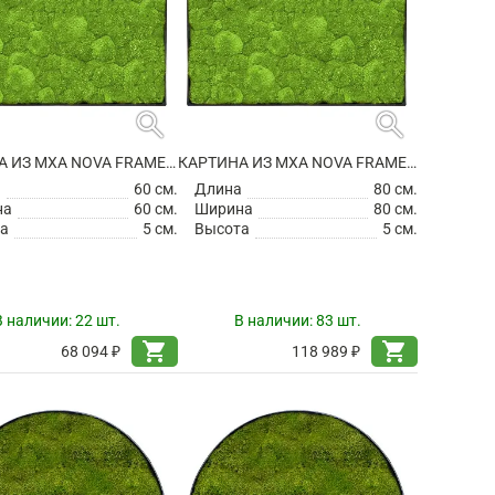
search
search
КАРТИНА ИЗ МХА NOVA FRAME ANTHRACITE-CONCRETE 100% BALL MOSS
КАРТИНА ИЗ МХА NOVA FRAME ANTHRACITE-CONCRETE 100% BALL MOSS
а
60 см.
Длина
80 см.
на
60 см.
Ширина
80 см.
а
5 см.
Высота
5 см.
В наличии:
22 шт.
В наличии:
83 шт.
shopping_cart
shopping_cart
68 094 ₽
118 989 ₽