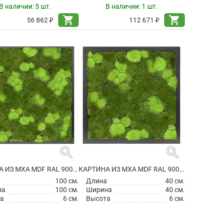
В наличии:
5 шт.
В наличии:
1 шт.
shopping_cart
shopping_cart
56 862 ₽
112 671 ₽
search
search
КАРТИНА ИЗ МХА MDF RAL 9005 SATIN GLOSS 30% BALL- AND 70% FLAT MOSS
КАРТИНА ИЗ МХА MDF RAL 9005 SATIN GLOSS 30% BALL- AND 70% FLAT MOSS
а
100 см.
Длина
40 см.
на
100 см.
Ширина
40 см.
а
6 см.
Высота
6 см.