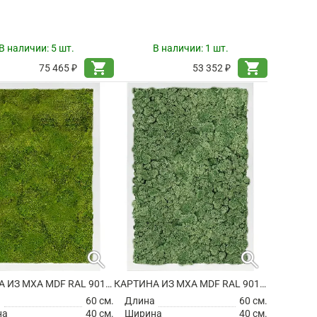
В наличии:
5 шт.
В наличии:
1 шт.
shopping_cart
shopping_cart
75 465 ₽
53 352 ₽
search
search
КАРТИНА ИЗ МХА MDF RAL 9010 SATIN GLOSS 100% FLAT MOSS
КАРТИНА ИЗ МХА MDF RAL 9010 SATIN GLOSS 100% REINDEER MOSS (MOSS GREEN)
а
60 см.
Длина
60 см.
на
40 см.
Ширина
40 см.