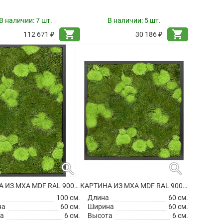
В наличии:
7 шт.
В наличии:
5 шт.
shopping_cart
shopping_cart
112 671 ₽
30 186 ₽
search
search
КАРТИНА ИЗ МХА MDF RAL 9005 SATIN GLOSS 30% BALL- AND 70% FLAT MOSS
КАРТИНА ИЗ МХА MDF RAL 9005 SATIN GLOSS 30% BALL- AND 70% FLAT MOSS
а
100 см.
Длина
60 см.
на
60 см.
Ширина
60 см.
а
6 см.
Высота
6 см.