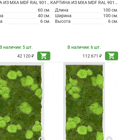
КАРТИНА ИЗ МХА MDF RAL 9010 SATIN GLOSS 30% BALL MOSS 70% REINDEER MOSS (MIX)
КАРТИНА ИЗ МХА MDF RAL 9010 SATIN GLOSS 30% BALL- AND 70% FLAT MOSS
а
60 см.
Длина
100 см.
на
40 см.
Ширина
100 см.
а
6 см.
Высота
6 см.
В наличии:
5 шт.
В наличии:
6 шт.
shopping_cart
shopping_cart
42 120 ₽
112 671 ₽