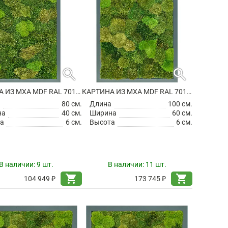
search
search
КАРТИНА ИЗ МХА MDF RAL 7016 SATIN GLOSS 20% FLAT AND 80% EXCLUSIVE MOSS (MIX)
КАРТИНА ИЗ МХА MDF RAL 7016 SATIN GLOSS 20% FLAT AND 80% EXCLUSIVE MOSS (MIX)
а
80 см.
Длина
100 см.
на
40 см.
Ширина
60 см.
а
6 см.
Высота
6 см.
В наличии:
9 шт.
В наличии:
11 шт.
shopping_cart
shopping_cart
104 949 ₽
173 745 ₽