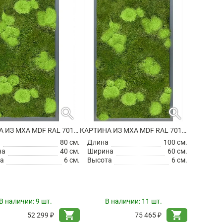
search
search
КАРТИНА ИЗ МХА MDF RAL 7016 SATIN GLOSS 30% BALL- AND 70% FLAT MOSS
КАРТИНА ИЗ МХА MDF RAL 7016 SATIN GLOSS 30% BALL- AND 70% FLAT MOSS
а
80 см.
Длина
100 см.
на
40 см.
Ширина
60 см.
а
6 см.
Высота
6 см.
В наличии:
9 шт.
В наличии:
11 шт.
shopping_cart
shopping_cart
52 299 ₽
75 465 ₽