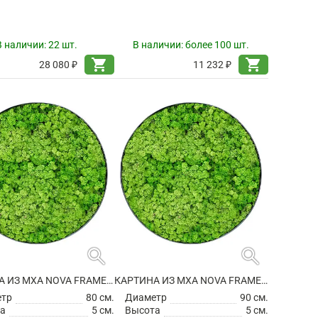
В наличии:
22 шт.
В наличии:
более 100 шт.
shopping_cart
shopping_cart
28 080 ₽
11 232 ₽
search
search
КАРТИНА ИЗ МХА NOVA FRAME ANTHRACITE-CONCRETE 100% REINDEER (LIGHT GRASS GREEN)
КАРТИНА ИЗ МХА NOVA FRAME ANTHRACITE-CONCRETE 100% REINDEER (LIGHT GRASS GREEN)
етр
80 см.
Диаметр
90 см.
а
5 см.
Высота
5 см.