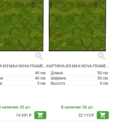
search
search
КАРТИНА ИЗ МХА NOVA FRAME ANTHRACITE-CONCRETE 100% FLAT MOSS
КАРТИНА ИЗ МХА NOVA FRAME ANTHRACITE-CONCRETE 100% FLAT MOSS
а
40 см.
Длина
50 см.
на
40 см.
Ширина
50 см.
а
5 см.
Высота
5 см.
В наличии:
33 шт.
В наличии:
56 шт.
shopping_cart
shopping_cart
14 391 ₽
22 113 ₽