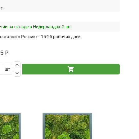
кг.
чии на складе в Нидерландах:
2 шт.
оставки в Россию ≈ 15-25 рабочих дней.
5 ₽
keyboard_arrow_up
shopping_cart
шт
keyboard_arrow_down