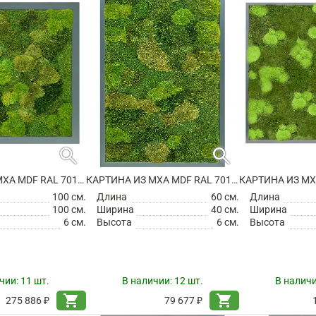
search
search
КАРТИНА ИЗ МХА MDF RAL 7016 SATIN GLOSS 20% FLAT AND 80% EXCLUSIVE MOSS (MIX)
КАРТИНА ИЗ МХА MDF RAL 7016 SATIN GLOSS 20% FLAT AND 80% EXCLUSIVE MOSS (MIX)
100 см.
Длина
60 см.
Длина
100 см.
Ширина
40 см.
Ширина
6 см.
Высота
6 см.
Высота
чии:
11 шт.
В наличии:
12 шт.
В налич
shopping_cart
shopping_cart
275 886 ₽
79 677 ₽