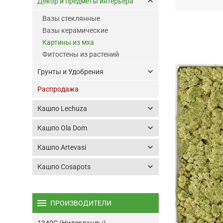
keyboard_arrow_up
Декор и предметы интерьера
Вазы стеклянные
Вазы керамические
Картины из мха
Фитостены из растений
keyboard_arrow_down
Грунты и Удобрения
Распродажа
keyboard_arrow_down
Кашпо Lechuza
keyboard_arrow_down
Кашпо Ola Dom
keyboard_arrow_down
Кашпо Artevasi
keyboard_arrow_down
Кашпо Cosapots
menu
ПРОИЗВОДИТЕЛИ