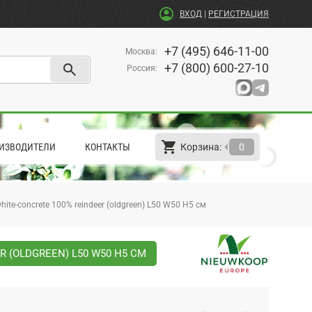
account_circle
ВХОД
|
РЕГИСТРАЦИЯ
+7 (495) 646-11-00
Москва
:
search
+7 (800) 600-27-10
Россия
:
shopping_cart
arrow_left
ИЗВОДИТЕЛИ
КОНТАКТЫ
Корзина:
0
ite-concrete 100% reindeer (oldgreen) L50 W50 H5 см
 (OLDGREEN) L50 W50 H5 СМ