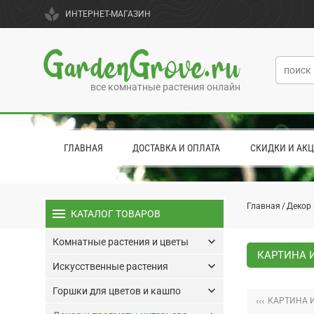
spa
ИНТЕРНЕТ-МАГАЗИН
GardenGrove.ru
все комнатные растения онлайн
ГЛАВНАЯ
ДОСТАВКА И ОПЛАТА
СКИДКИ И АК
Главная
Декор 
menu
КАТАЛОГ ТОВАРОВ
keyboard_arrow_down
Комнатные растения и цветы
КАРТИНА И
keyboard_arrow_down
Искусственные растения
keyboard_arrow_down
Горшки для цветов и кашпо
‹‹‹
КАРТИНА И