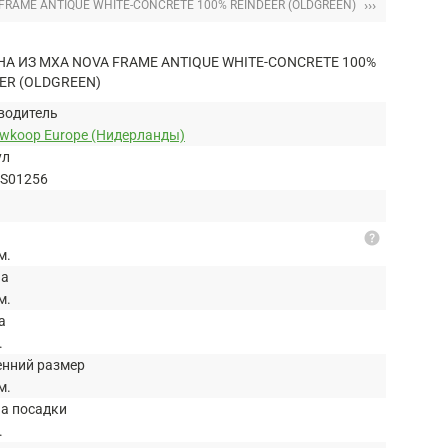
›››
RAME ANTIQUE WHITE-CONCRETE 100% REINDEER (OLDGREEN)
А ИЗ МХА NOVA FRAME ANTIQUE WHITE-CONCRETE 100%
ER (OLDGREEN)
водитель
uwkoop Europe (Нидерланды)
ул
S01256
help
м.
на
м.
а
.
енний размер
м.
на посадки
.