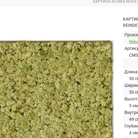
КАРТИНА ИЗ МХА NOVA F
КАРТИН
REINDE
Произ
Nie
Артик
CMS
Длина
50 с
Шири
50 с
Высот
5 см
Внутр
49 с
Глуби
4 см