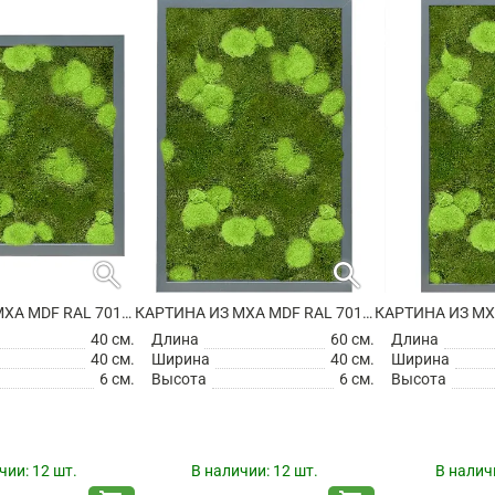
search
search
КАРТИНА ИЗ МХА MDF RAL 7016 SATIN GLOSS 30% BALL- AND 70% FLAT MOSS
КАРТИНА ИЗ МХА MDF RAL 7016 SATIN GLOSS 30% BALL- AND 70% FLAT MOSS
40 см.
Длина
60 см.
Длина
40 см.
Ширина
40 см.
Ширина
6 см.
Высота
6 см.
Высота
чии:
12 шт.
В наличии:
12 шт.
В налич