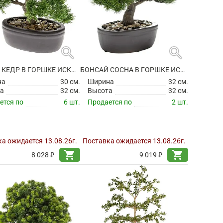
search
search
БОНСАЙ КЕДР В ГОРШКЕ ИСКУССТВЕННЫЙ
БОНСАЙ СОСНА В ГОРШКЕ ИСКУССТВЕННЫЙ
на
30 см.
Ширина
32 см.
а
32 см.
Высота
32 см.
ется по
6 шт.
Продается по
2 шт.
а ожидается 13.08.26г.
Поставка ожидается 13.08.26г.
shopping_cart
shopping_cart
8 028 ₽
9 019 ₽