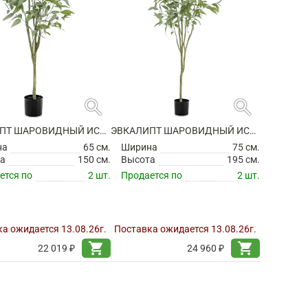
search
search
ЭВКАЛИПТ ШАРОВИДНЫЙ ИСКУССТВЕННЫЙ
ЭВКАЛИПТ ШАРОВИДНЫЙ ИСКУССТВЕННЫЙ
на
65 см.
Ширина
75 см.
а
150 см.
Высота
195 см.
ется по
2 шт.
Продается по
2 шт.
а ожидается 13.08.26г.
Поставка ожидается 13.08.26г.
shopping_cart
shopping_cart
22 019 ₽
24 960 ₽