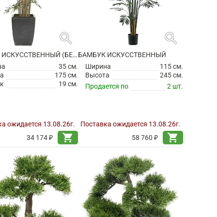
search
search
БАМБУК ИСКУССТВЕННЫЙ (БЕЗ ГОРШКА)
БАМБУК ИСКУССТВЕННЫЙ
на
35 см.
Ширина
115 см.
а
175 см.
Высота
245 см.
к
19 см.
Продается по
2 шт.
а ожидается 13.08.26г.
Поставка ожидается 13.08.26г.
shopping_cart
shopping_cart
34 174 ₽
58 760 ₽