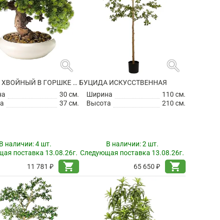
search
search
БОНСАЙ ХВОЙНЫЙ В ГОРШКЕ ИСКУССТВЕННЫЙ
БУЦИДА ИСКУССТВЕННАЯ
на
30 см.
Ширина
110 см.
а
37 см.
Высота
210 см.
В наличии:
4 шт.
В наличии:
2 шт.
ая поставка 13.08.26г.
Следующая поставка 13.08.26г.
shopping_cart
shopping_cart
11 781 ₽
65 650 ₽