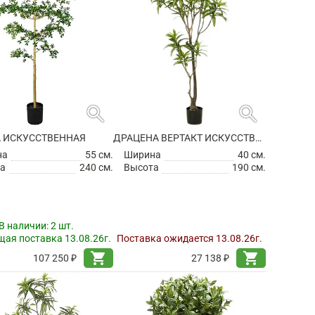
search
search
 ИСКУССТВЕННАЯ
ДРАЦЕНА ВЕРТАКТ ИСКУССТВЕННАЯ
на
55 см.
Ширина
40 см.
а
240 см.
Высота
190 см.
В наличии:
2 шт.
ая поставка 13.08.26г.
Поставка ожидается 13.08.26г.
shopping_cart
shopping_cart
107 250 ₽
27 138 ₽