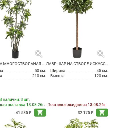
search
search
ДРАЦЕНА МНОГОСТВОЛЬНАЯ ИСКУССТВЕННАЯ
ЛАВР ШАР НА СТВОЛЕ ИСКУССТВЕННЫЙ
на
50 см.
Ширина
45 см.
а
210 см.
Высота
120 см.
В наличии:
3 шт.
ая поставка 13.08.26г.
Поставка ожидается 13.08.26г.
shopping_cart
shopping_cart
41 535 ₽
32 175 ₽