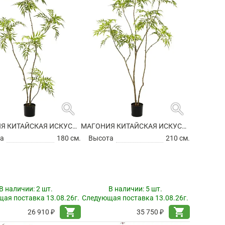
search
search
МАГОНИЯ КИТАЙСКАЯ ИСКУССТВЕННАЯ
МАГОНИЯ КИТАЙСКАЯ ИСКУССТВЕННАЯ
а
180 см.
Высота
210 см.
В наличии:
2 шт.
В наличии:
5 шт.
ая поставка 13.08.26г.
Следующая поставка 13.08.26г.
shopping_cart
shopping_cart
26 910 ₽
35 750 ₽