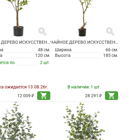
search
search
ЧАЙНОЕ ДЕРЕВО ИСКУССТВЕННОЕ
ЧАЙНОЕ ДЕРЕВО ИСКУССТВЕННОЕ
на
48 см.
Ширина
66 см.
а
120 см.
Высота
185 см.
ется по
2 шт.
а ожидается 13.08.26г.
В наличии:
1 шт.
shopping_cart
shopping_cart
12 009 ₽
28 291 ₽