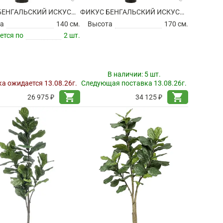
ФИКУС БЕНГАЛЬСКИЙ ИСКУССТВЕННЫЙ
ФИКУС БЕНГАЛЬСКИЙ ИСКУССТВЕННЫЙ
а
140 см.
Высота
170 см.
ется по
2 шт.
В наличии:
5 шт.
а ожидается 13.08.26г.
Следующая поставка 13.08.26г.
shopping_cart
shopping_cart
26 975 ₽
34 125 ₽