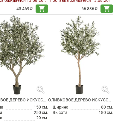
а ожидается 13.08.26г.
Поставка ожидается 13.08.26г.
shopping_cart
shopping_cart
43 469 ₽
66 836 ₽
search
search
ОЛИВКОВОЕ ДЕРЕВО ИСКУССТВЕННОЕ
ОЛИВКОВОЕ ДЕРЕВО ИСКУССТВЕННОЕ
на
150 см.
Ширина
80 см.
а
250 см.
Высота
180 см.
к
29 см.