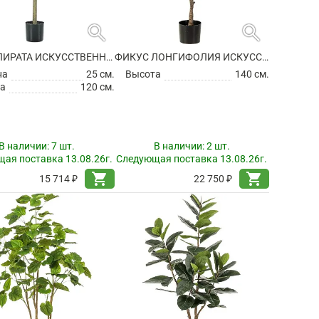
search
search
ФИКУС ЛИРАТА ИСКУССТВЕННЫЙ
ФИКУС ЛОНГИФОЛИЯ ИСКУССТВЕННЫЙ
на
25 см.
Высота
140 см.
а
120 см.
В наличии:
7 шт.
В наличии:
2 шт.
ая поставка 13.08.26г.
Следующая поставка 13.08.26г.
shopping_cart
shopping_cart
15 714 ₽
22 750 ₽