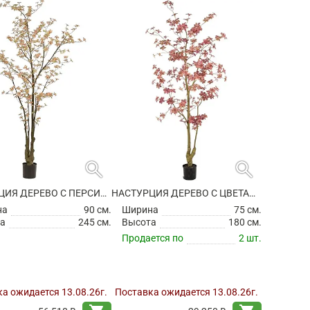
search
search
НАСТУРЦИЯ ДЕРЕВО С ПЕРСИКОВО-ЗЕЛЕНЫМИ ЦВЕТАМИ ИСКУССТВЕННАЯ
НАСТУРЦИЯ ДЕРЕВО С ЦВЕТАМИ БУРГУНДИ ИСКУССТВЕННАЯ
на
90 см.
Ширина
75 см.
а
245 см.
Высота
180 см.
Продается по
2 шт.
а ожидается 13.08.26г.
Поставка ожидается 13.08.26г.