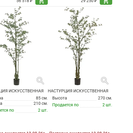
shopping_cart
shopping_cart
56 518 ₽
29 250 ₽
search
search
ЦИЯ ИСКУССТВЕННАЯ
НАСТУРЦИЯ ИСКУССТВЕННАЯ
на
85 см.
Высота
270 см.
а
210 см.
Продается по
2 шт.
ется по
2 шт.