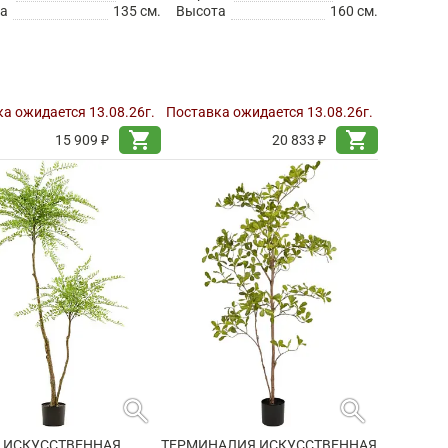
а
135 см.
Высота
160 см.
а ожидается 13.08.26г.
Поставка ожидается 13.08.26г.
shopping_cart
shopping_cart
15 909 ₽
20 833 ₽
search
search
 ИСКУССТВЕННАЯ
ТЕРМИНАЛИЯ ИСКУССТВЕННАЯ