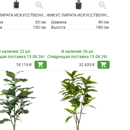
search
search
ФИКУС ЛИРАТА ИСКУССТВЕННЫЙ
ФИКУС ЛИРАТА ИСКУССТВЕННЫЙ
на
30 см.
Ширина
40 см.
а
150 см.
Высота
180 см.
В наличии:
22 шт.
В наличии:
26 шт.
ая поставка 13.08.26г.
Следующая поставка 13.08.26г.
shopping_cart
shopping_cart
18 119 ₽
32 435 ₽