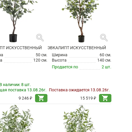
search
search
ПТ ИСКУССТВЕННЫЙ
ЭВКАЛИПТ ИСКУССТВЕННЫЙ
на
50 см.
Ширина
60 см.
а
120 см.
Высота
140 см.
Продается по
2 шт.
В наличии:
8 шт.
ая поставка 13.08.26г.
Поставка ожидается 13.08.26г.
shopping_cart
shopping_cart
9 246 ₽
15 519 ₽