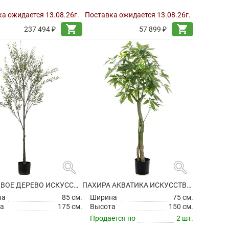
а ожидается 13.08.26г.
Поставка ожидается 13.08.26г.
shopping_cart
shopping_cart
237 494 ₽
57 899 ₽
search
search
ОЛИВКОВОЕ ДЕРЕВО ИСКУССТВЕННОЕ
ПАХИРА АКВАТИКА ИСКУССТВЕННАЯ
на
85 см.
Ширина
75 см.
а
175 см.
Высота
150 см.
Продается по
2 шт.