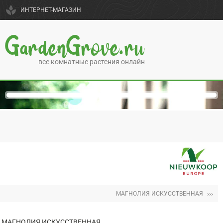
spa
ИНТЕРНЕТ-МАГАЗИН
GardenGrove.ru
все комнатные растения онлайн
›››
МАГНОЛИЯ ИСКУССТВЕННАЯ
МАГНОЛИЯ ИСКУССТВЕННАЯ