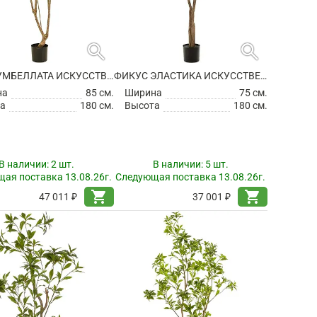
search
search
ФИКУС УМБЕЛЛАТА ИСКУССТВЕННЫЙ
ФИКУС ЭЛАСТИКА ИСКУССТВЕННЫЙ
на
85 см.
Ширина
75 см.
а
180 см.
Высота
180 см.
В наличии:
2 шт.
В наличии:
5 шт.
ая поставка 13.08.26г.
Следующая поставка 13.08.26г.
shopping_cart
shopping_cart
47 011 ₽
37 001 ₽