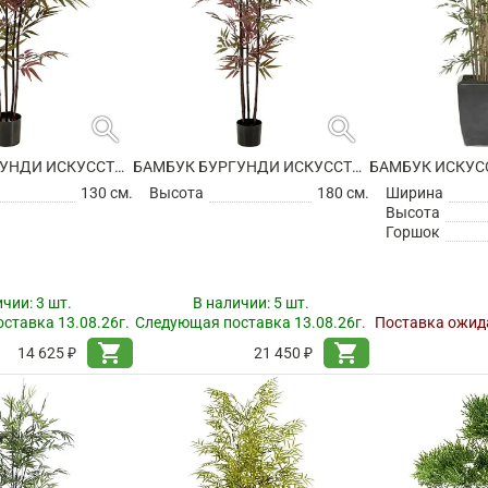
search
search
БАМБУК БУРГУНДИ ИСКУССТВЕННЫЙ
БАМБУК БУРГУНДИ ИСКУССТВЕННЫЙ
130 см.
Высота
180 см.
Ширина
Высота
Горшок
ичии:
3 шт.
В наличии:
5 шт.
ставка 13.08.26г.
Следующая поставка 13.08.26г.
Поставка ожида
shopping_cart
shopping_cart
14 625 ₽
21 450 ₽