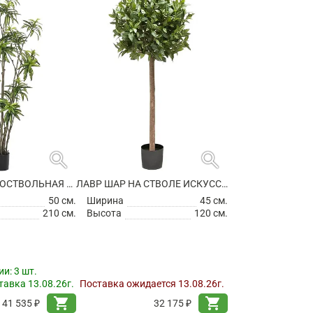
search
search
ДРАЦЕНА МНОГОСТВОЛЬНАЯ ИСКУССТВЕННАЯ
ЛАВР ШАР НА СТВОЛЕ ИСКУССТВЕННЫЙ
50 см.
Ширина
45 см.
210 см.
Высота
120 см.
ии:
3 шт.
авка 13.08.26г.
Поставка ожидается 13.08.26г.
shopping_cart
shopping_cart
41 535 ₽
32 175 ₽