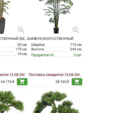
search
search
БАМБУК ИСКУССТВЕННЫЙ (БЕЗ ГОРШКА)
БАМБУК ИСКУССТВЕННЫЙ
35 см.
Ширина
115 см.
175 см.
Высота
245 см.
19 см.
Продается по
2 шт.
ется 13.08.26г.
Поставка ожидается 13.08.26г.
shopping_cart
shopping_cart
34 174 ₽
58 760 ₽