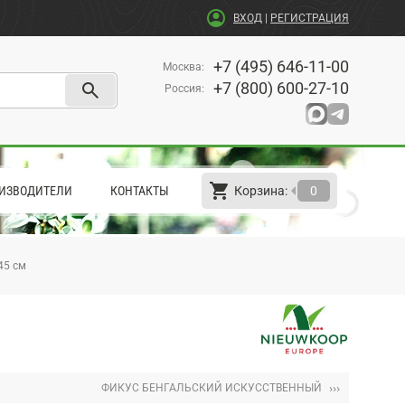
account_circle
ВХОД
|
РЕГИСТРАЦИЯ
+7 (495) 646-11-00
Москва
:
search
+7 (800) 600-27-10
Россия
:
shopping_cart
arrow_left
ИЗВОДИТЕЛИ
КОНТАКТЫ
Корзина:
0
45 см
›››
ФИКУС БЕНГАЛЬСКИЙ ИСКУССТВЕННЫЙ