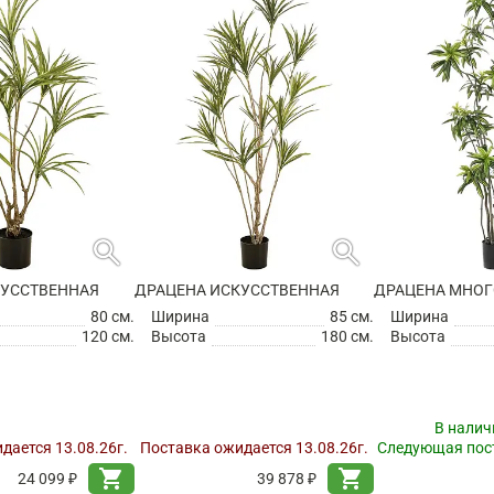
search
search
КУССТВЕННАЯ
ДРАЦЕНА ИСКУССТВЕННАЯ
80 см.
Ширина
85 см.
Ширина
120 см.
Высота
180 см.
Высота
В налич
дается 13.08.26г.
Поставка ожидается 13.08.26г.
Следующая пост
shopping_cart
shopping_cart
24 099 ₽
39 878 ₽