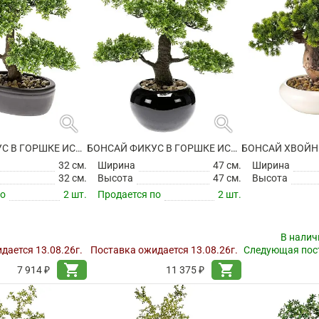
search
search
БОНСАЙ ФИКУС В ГОРШКЕ ИСКУССТВЕННЫЙ
БОНСАЙ ФИКУС В ГОРШКЕ ИСКУССТВЕННЫЙ
32 см.
Ширина
47 см.
Ширина
32 см.
Высота
47 см.
Высота
по
2 шт.
Продается по
2 шт.
В налич
дается 13.08.26г.
Поставка ожидается 13.08.26г.
Следующая пост
shopping_cart
shopping_cart
7 914 ₽
11 375 ₽