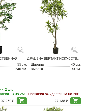
search
search
СТВЕННАЯ
ДРАЦЕНА ВЕРТАКТ ИСКУССТВЕННАЯ
55 см.
Ширина
40 см.
240 см.
Высота
190 см.
ии:
2 шт.
авка 13.08.26г.
Поставка ожидается 13.08.26г.
shopping_cart
shopping_cart
107 250 ₽
27 138 ₽