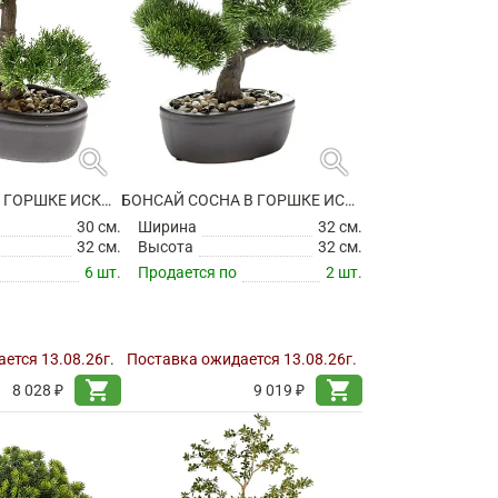
search
search
БОНСАЙ КЕДР В ГОРШКЕ ИСКУССТВЕННЫЙ
БОНСАЙ СОСНА В ГОРШКЕ ИСКУССТВЕННЫЙ
30 см.
Ширина
32 см.
32 см.
Высота
32 см.
6 шт.
Продается по
2 шт.
ется 13.08.26г.
Поставка ожидается 13.08.26г.
shopping_cart
shopping_cart
8 028 ₽
9 019 ₽