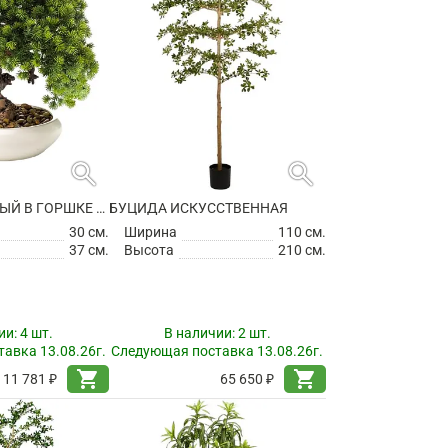
search
search
БОНСАЙ ХВОЙНЫЙ В ГОРШКЕ ИСКУССТВЕННЫЙ
БУЦИДА ИСКУССТВЕННАЯ
30 см.
Ширина
110 см.
37 см.
Высота
210 см.
ии:
4 шт.
В наличии:
2 шт.
авка 13.08.26г.
Следующая поставка 13.08.26г.
shopping_cart
shopping_cart
11 781 ₽
65 650 ₽