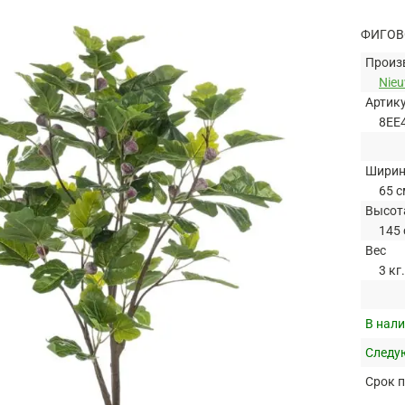
ФИГОВ
Произ
Nie
Артик
8EE
Шири
65 с
Высот
145 
Вес
3 кг.
В нали
Следую
Срок п