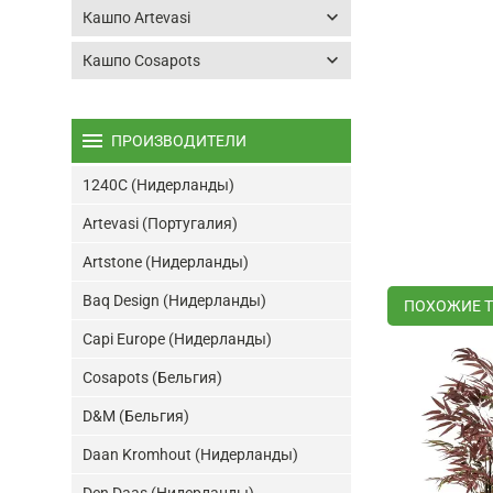
keyboard_arrow_down
Кашпо Artevasi
keyboard_arrow_down
Кашпо Cosapots
menu
ПРОИЗВОДИТЕЛИ
1240C (Нидерланды)
Artevasi (Португалия)
Artstone (Нидерланды)
Baq Design (Нидерланды)
ПОХОЖИЕ 
Capi Europe (Нидерланды)
Cosapots (Бельгия)
D&M (Бельгия)
Daan Kromhout (Нидерланды)