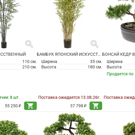
search
search
УССТВЕННЫЙ
БАМБУК ЯПОНСКИЙ ИСКУССТВЕННЫЙ
110 см.
Ширина
35 см.
Ширина
210 см.
Высота
180 см.
Высота
Продается по
ичии:
8 шт.
Поставка ожидается 13.08.26г.
Поставка ожида
shopping_cart
shopping_cart
55 250 ₽
37 798 ₽