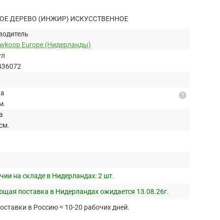
ОЕ ДЕРЕВО (ИНЖИР) ИСКУССТВЕННОЕ
водитель
uwkoop Europe (Нидерланды)
ул
436072
на
help
м.
а
см.
чии на складе в Нидерландах:
2 шт.
щая поставка в Нидерландах ожидается 13.08.26г.
оставки в Россию ≈ 10-20 рабочих дней.