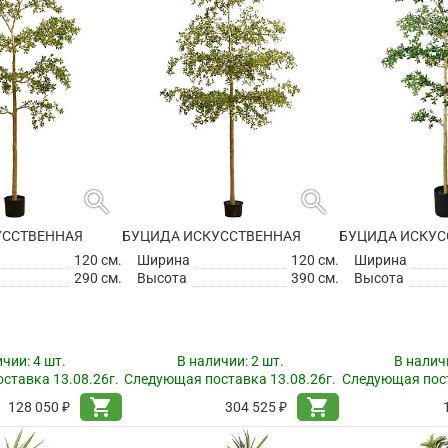
search
search
УССТВЕННАЯ
БУЦИДА ИСКУССТВЕННАЯ
БУЦИДА ИСКУС
120 см.
Ширина
120 см.
Ширина
290 см.
Высота
390 см.
Высота
ичии:
4 шт.
В наличии:
2 шт.
В налич
ставка 13.08.26г.
Следующая поставка 13.08.26г.
Следующая пост
shopping_cart
shopping_cart
128 050 ₽
304 525 ₽