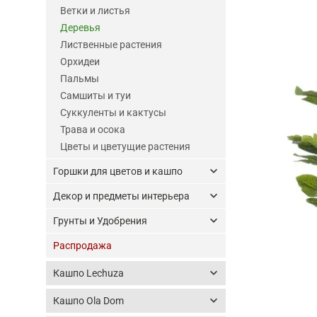
Ветки и листья
Деревья
Лиственные растения
Орхидеи
Пальмы
Самшиты и туи
Суккуленты и кактусы
Трава и осока
Цветы и цветущие растения
keyboard_arrow_down
Горшки для цветов и кашпо
keyboard_arrow_down
Декор и предметы интерьера
keyboard_arrow_down
Грунты и Удобрения
Распродажа
keyboard_arrow_down
Кашпо Lechuza
keyboard_arrow_down
Кашпо Ola Dom