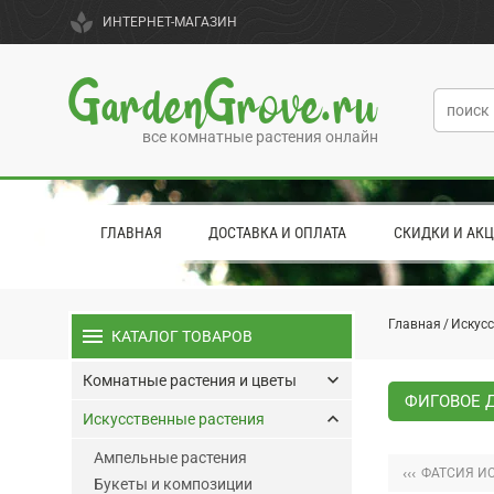
spa
ИНТЕРНЕТ-МАГАЗИН
GardenGrove.ru
все комнатные растения онлайн
ГЛАВНАЯ
ДОСТАВКА И ОПЛАТА
СКИДКИ И АК
Главная
Искусс
menu
КАТАЛОГ ТОВАРОВ
keyboard_arrow_down
Комнатные растения и цветы
ФИГОВОЕ Д
keyboard_arrow_up
Искусственные растения
Ампельные растения
‹‹‹
ФАТСИЯ И
Букеты и композиции