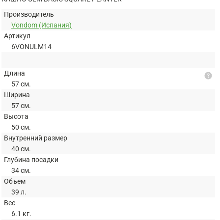
Производитель
Vondom (Испания)
Артикул
6VONULM14
Длина
help
57 см.
Ширина
57 см.
Высота
50 см.
Внутренний размер
40 см.
Глубина посадки
34 см.
Объем
39 л.
Вес
6.1 кг.