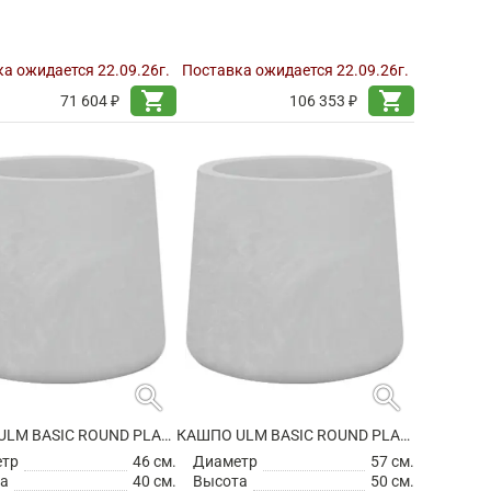
а ожидается 22.09.26г.
Поставка ожидается 22.09.26г.
shopping_cart
shopping_cart
71 604 ₽
106 353 ₽
search
search
КАШПО ULM BASIC ROUND PLANTER
КАШПО ULM BASIC ROUND PLANTER
етр
46 см.
Диаметр
57 см.
а
40 см.
Высота
50 см.