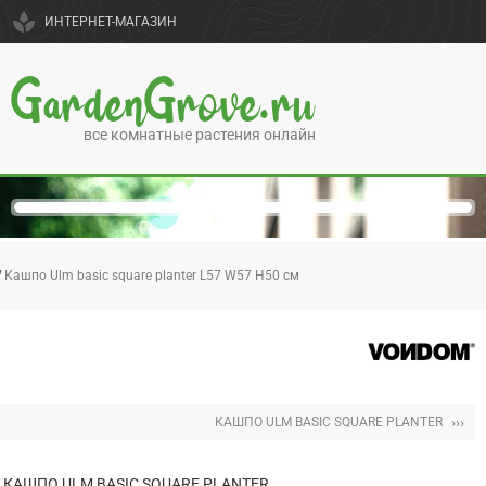
spa
ИНТЕРНЕТ-МАГАЗИН
GardenGrove.ru
все комнатные растения онлайн
Кашпо Ulm basic square planter L57 W57 H50 см
›››
КАШПО ULM BASIC SQUARE PLANTER
КАШПО ULM BASIC SQUARE PLANTER