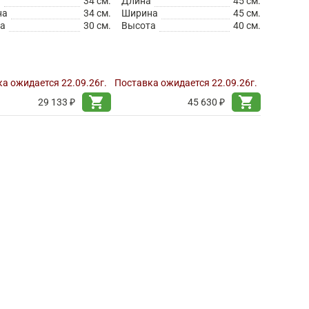
а
34 см.
Длина
45 см.
на
34 см.
Ширина
45 см.
а
30 см.
Высота
40 см.
а ожидается 22.09.26г.
Поставка ожидается 22.09.26г.
shopping_cart
shopping_cart
29 133 ₽
45 630 ₽