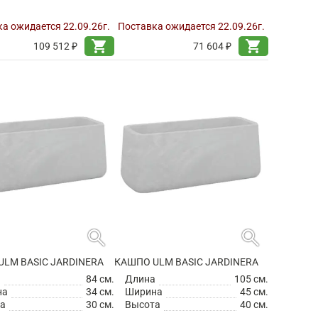
а ожидается 22.09.26г.
Поставка ожидается 22.09.26г.
shopping_cart
shopping_cart
109 512 ₽
71 604 ₽
search
search
LM BASIC JARDINERA
КАШПО ULM BASIC JARDINERA
а
84 см.
Длина
105 см.
на
34 см.
Ширина
45 см.
а
30 см.
Высота
40 см.