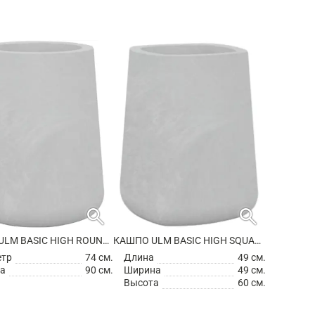
search
search
КАШПО ULM BASIC HIGH ROUND PLANTER
КАШПО ULM BASIC HIGH SQUARE PLANTER
етр
74 см.
Длина
49 см.
а
90 см.
Ширина
49 см.
Высота
60 см.