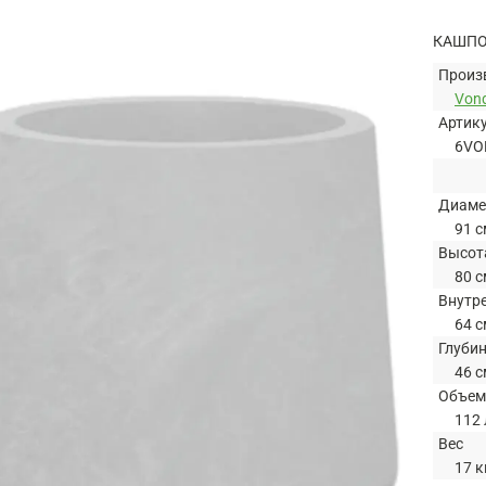
КАШПО
Произ
Von
Артик
6VO
Диаме
91 с
Высот
80 с
Внутр
64 с
Глуби
46 с
Объем
112 
Вес
17 к