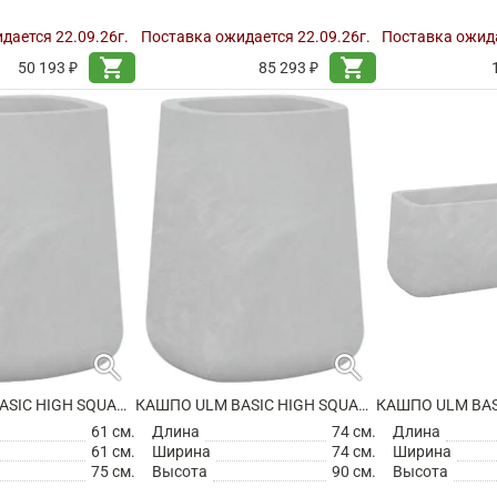
дается 22.09.26г.
Поставка ожидается 22.09.26г.
Поставка ожида
shopping_cart
shopping_cart
50 193 ₽
85 293 ₽
search
search
КАШПО ULM BASIC HIGH SQUARE PLANTER
КАШПО ULM BASIC HIGH SQUARE PLANTER
КАШПО ULM BAS
61 см.
Длина
74 см.
Длина
61 см.
Ширина
74 см.
Ширина
75 см.
Высота
90 см.
Высота