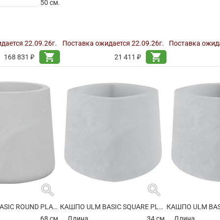
50 см.
дается 22.09.26г.
Поставка ожидается 22.09.26г.
Поставка ожида
shopping_cart
shopping_cart
168 831 ₽
21 411 ₽
search
search
КАШПО ULM BASIC ROUND PLANTER
КАШПО ULM BASIC SQUARE PLANTER
68 см.
Длина
34 см.
Длина