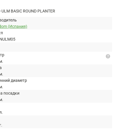
 ULM BASIC ROUND PLANTER
водитель
dom (Испания)
ул
NULM05
тр
help
м.
а
м.
енний диаметр
м.
на посадки
м.
л.
г.