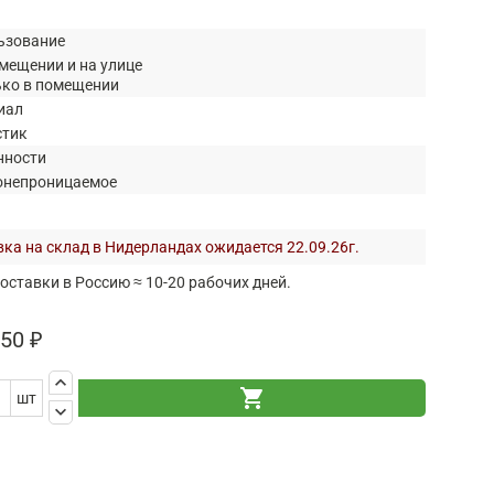
ьзование
мещении и на улице
ько в помещении
иал
стик
нности
онепроницаемое
ка на склад в Нидерландах ожидается 22.09.26г.
оставки в Россию ≈ 10-20 рабочих дней.
50 ₽
keyboard_arrow_up
shopping_cart
шт
keyboard_arrow_down