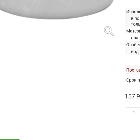
Испол
в по
тол
search
Матер
пла
Особе
вод
Постав
Срок п
157 9