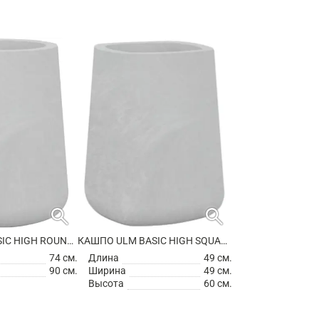
search
search
КАШПО ULM BASIC HIGH ROUND PLANTER
КАШПО ULM BASIC HIGH SQUARE PLANTER
74 см.
Длина
49 см.
90 см.
Ширина
49 см.
Высота
60 см.