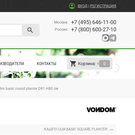
account_circle
ВХОД
|
РЕГИСТРАЦИЯ
+7 (495) 646-11-00
Москва
:
search
+7 (800) 600-27-10
Россия
:
shopping_cart
arrow_left
ИЗВОДИТЕЛИ
КОНТАКТЫ
Корзина:
0
lm basic round planter D91 H80 см
›››
КАШПО ULM BASIC SQUARE PLANTER