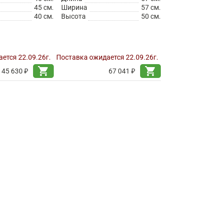
45 см.
Ширина
57 см.
40 см.
Высота
50 см.
ется 22.09.26г.
Поставка ожидается 22.09.26г.
shopping_cart
shopping_cart
45 630 ₽
67 041 ₽