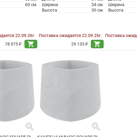
60 см.
Ширина
34 см.
Ширина
Высота
30 см.
Высота
дается 22.09.26г.
Поставка ожидается 22.09.26г.
Поставка ожида
shopping_cart
shopping_cart
78 975 ₽
29 133 ₽
search
search