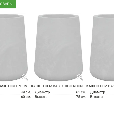
ТОВАРЫ
search
search
КАШПО ULM BASIC HIGH ROUND PLANTER
КАШПО ULM BASIC HIGH ROUND PLANTER
49 см.
Диаметр
61 см.
Диаметр
60 см.
Высота
75 см.
Высота