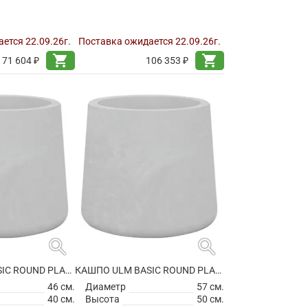
ется 22.09.26г.
Поставка ожидается 22.09.26г.
shopping_cart
shopping_cart
71 604 ₽
106 353 ₽
search
search
КАШПО ULM BASIC ROUND PLANTER
КАШПО ULM BASIC ROUND PLANTER
46 см.
Диаметр
57 см.
40 см.
Высота
50 см.