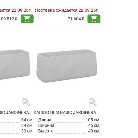
ется 22.09.26г.
Поставка ожидается 22.09.26г.
shopping_cart
shopping_cart
109 512 ₽
71 604 ₽
search
search
IC JARDINERA
КАШПО ULM BASIC JARDINERA
84 см.
Длина
105 см.
34 см.
Ширина
45 см.
30 см.
Высота
40 см.