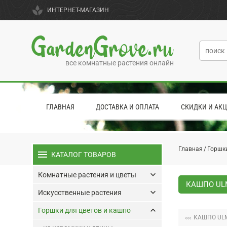
spa
ИНТЕРНЕТ-МАГАЗИН
GardenGrove.ru
все комнатные растения онлайн
ГЛАВНАЯ
ДОСТАВКА И ОПЛАТА
СКИДКИ И АК
Главная
Горшки
menu
КАТАЛОГ ТОВАРОВ
keyboard_arrow_down
Комнатные растения и цветы
КАШПО ULM
keyboard_arrow_down
Искусственные растения
keyboard_arrow_up
Горшки для цветов и кашпо
‹‹‹
КАШПО ULM