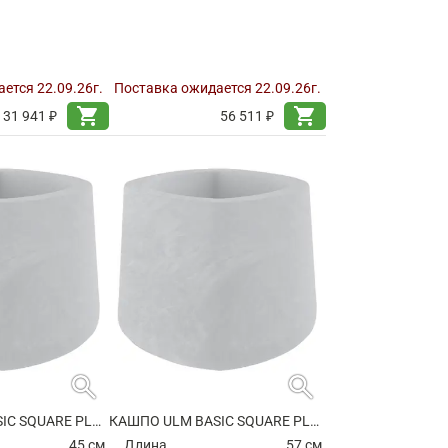
ется 22.09.26г.
Поставка ожидается 22.09.26г.
shopping_cart
shopping_cart
31 941 ₽
56 511 ₽
search
search
КАШПО ULM BASIC SQUARE PLANTER
КАШПО ULM BASIC SQUARE PLANTER
45 см.
Длина
57 см.