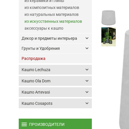
из керамики и глины
из композитных материалов
из натуральных материалов
из искусственных материалов
аксессуары к кашпо
keyboard_arrow_down
Декор и предметы интерьера
keyboard_arrow_down
Грунты и Удобрения
Распродажа
keyboard_arrow_down
Кашпо Lechuza
keyboard_arrow_down
Кашпо Ola Dom
keyboard_arrow_down
Кашпо Artevasi
keyboard_arrow_down
Кашпо Cosapots
menu
ПРОИЗВОДИТЕЛИ