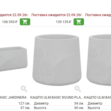
дается 22.09.26г.
Поставка ожидается 22.09.26г.
Поставка ожида
shopping_cart
shopping_cart
106 353 ₽
135 135 ₽
search
search
ASIC JARDINERA
КАШПО ULM BASIC ROUND PLANTER
127 см.
Диаметр
34 см.
Диаметр
57 см.
Высота
30 см.
Высота