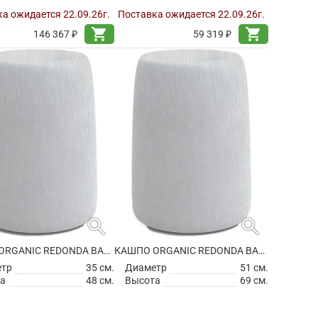
а ожидается 22.09.26г.
Поставка ожидается 22.09.26г.
shopping_cart
shopping_cart
146 367 ₽
59 319 ₽
search
search
КАШПО ORGANIC REDONDA BASIC ROUND HIGH
КАШПО ORGANIC REDONDA BASIC ROUND HIGH
етр
35 см.
Диаметр
51 см.
а
48 см.
Высота
69 см.