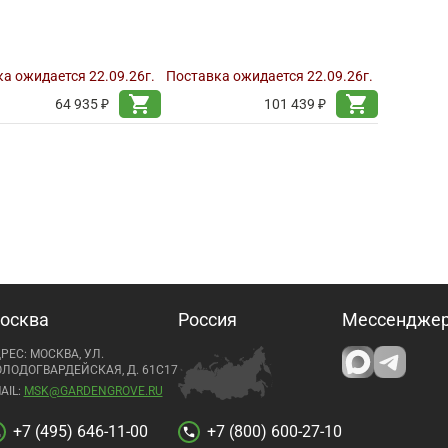
а ожидается 22.09.26г.
Поставка ожидается 22.09.26г.
shopping_cart
shopping_cart
64 935 ₽
101 439 ₽
осква
Россия
Мессендже
РЕС: МОСКВА, УЛ.
ЛОДОГВАРДЕЙСКАЯ, Д. 61С17
AIL:
MSK@GARDENGROVE.RU
+7 (495) 646-11-00
+7 (800) 600-27-10
l
call