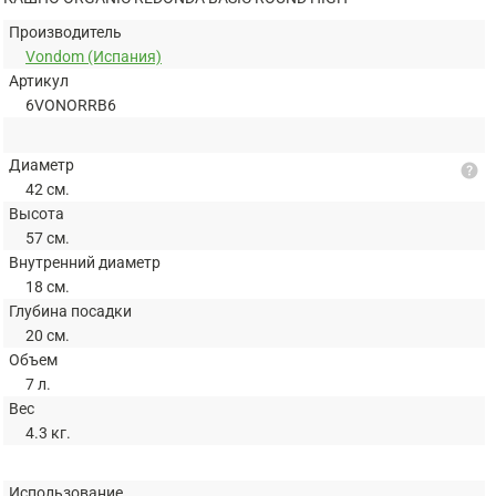
Производитель
Vondom (Испания)
Артикул
6VONORRB6
Диаметр
help
42 см.
Высота
57 см.
Внутренний диаметр
18 см.
Глубина посадки
20 см.
Объем
7 л.
Вес
4.3 кг.
Использование