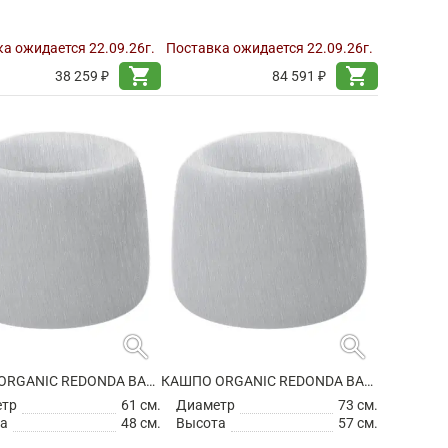
а ожидается 22.09.26г.
Поставка ожидается 22.09.26г.
shopping_cart
shopping_cart
38 259 ₽
84 591 ₽
search
search
КАШПО ORGANIC REDONDA BASIC ROUND
КАШПО ORGANIC REDONDA BASIC ROUND
етр
61 см.
Диаметр
73 см.
а
48 см.
Высота
57 см.