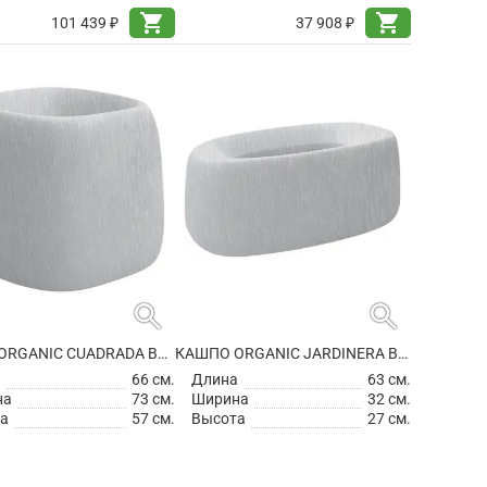
shopping_cart
shopping_cart
101 439 ₽
37 908 ₽
search
search
КАШПО ORGANIC CUADRADA BASIC SQUARE
КАШПО ORGANIC JARDINERA BASIC RECTANGLE
а
66 см.
Длина
63 см.
на
73 см.
Ширина
32 см.
а
57 см.
Высота
27 см.