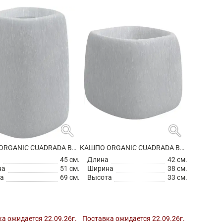
search
search
КАШПО ORGANIC CUADRADA BASIC SQUARE HIGH
КАШПО ORGANIC CUADRADA BASIC SQUARE
а
45 см.
Длина
42 см.
на
51 см.
Ширина
38 см.
а
69 см.
Высота
33 см.
а ожидается 22.09.26г.
Поставка ожидается 22.09.26г.