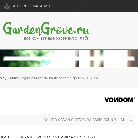
spa
ИНТЕРНЕТ-МАГАЗИН
GardenGrove.ru
все комнатные растения онлайн
nic
Кашпо Organic redonda basic round high D42 H57 см
›››
КАШПО ORGANIC REDONDA BASIC ROUND HIGH
КАШПО ORGANIC REDONDA BASIC ROUND HIGH