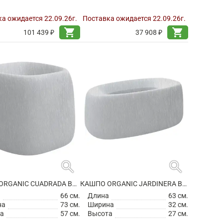
а ожидается 22.09.26г.
Поставка ожидается 22.09.26г.
shopping_cart
shopping_cart
101 439 ₽
37 908 ₽
search
search
КАШПО ORGANIC CUADRADA BASIC SQUARE
КАШПО ORGANIC JARDINERA BASIC RECTANGLE
а
66 см.
Длина
63 см.
на
73 см.
Ширина
32 см.
а
57 см.
Высота
27 см.