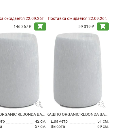
а ожидается 22.09.26г.
Поставка ожидается 22.09.26г.
shopping_cart
shopping_cart
146 367 ₽
59 319 ₽
search
search
КАШПО ORGANIC REDONDA BASIC ROUND HIGH
КАШПО ORGANIC REDONDA BASIC ROUND HIGH
етр
42 см.
Диаметр
51 см.
а
57 см.
Высота
69 см.