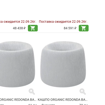
а ожидается 22.09.26г.
Поставка ожидается 22.09.26г.
shopping_cart
shopping_cart
48 438 ₽
84 591 ₽
search
search
КАШПО ORGANIC REDONDA BASIC ROUND
КАШПО ORGANIC REDONDA BASIC ROUND