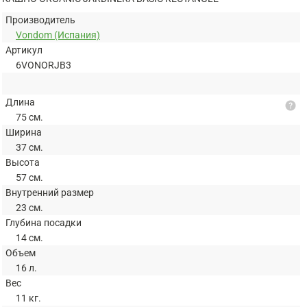
Производитель
Vondom (Испания)
Артикул
6VONORJB3
Длина
help
75 см.
Ширина
37 см.
Высота
57 см.
Внутренний размер
23 см.
Глубина посадки
14 см.
Объем
16 л.
Вес
11 кг.