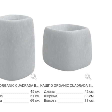
search
search
КАШПО ORGANIC CUADRADA BASIC SQUARE HIGH
КАШПО ORGANIC CUADRADA BASIC SQUARE
а
45 см.
Длина
42 см.
на
51 см.
Ширина
38 см.
а
69 см.
Высота
33 см.