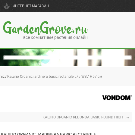
spa
ИНТЕРНЕТ-МАГАЗИН
GardenGrove.ru
все комнатные растения онлайн
nic
Кашпо Organic jardinera basic rectangle L75 W37 H57 см
›››
КАШПО ORGANIC REDONDA BASIC ROUND HIGH
КАШПО ORGANIC JARDINERA BASIC RECTANGLE