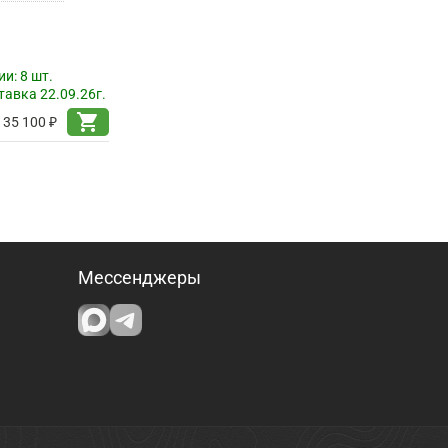
ии:
8 шт.
авка 22.09.26г.
shopping_cart
35 100 ₽
Мессенджеры