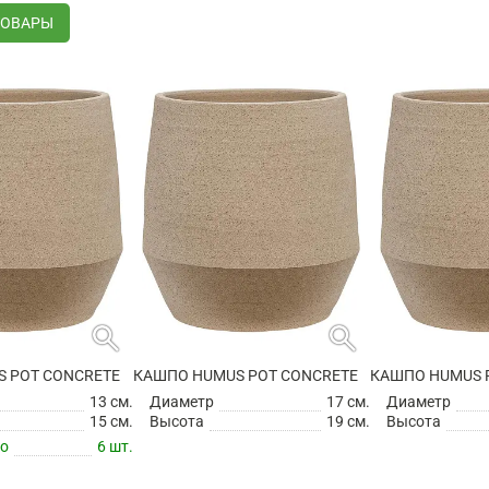
ТОВАРЫ
search
search
 POT CONCRETE
КАШПО HUMUS POT CONCRETE
КАШПО HUMUS 
13 см.
Диаметр
17 см.
Диаметр
15 см.
Высота
19 см.
Высота
по
6 шт.