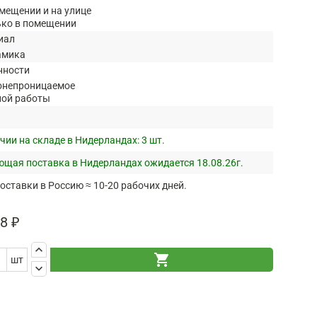
мещении и на улице
ько в помещении
иал
амика
нности
онепроницаемое
ной работы
чии на складе в Нидерландах:
3 шт.
щая поставка в Нидерландах ожидается 18.08.26г.
оставки в Россию ≈ 10-20 рабочих дней.
8 ₽
keyboard_arrow_up
shopping_cart
шт
keyboard_arrow_down