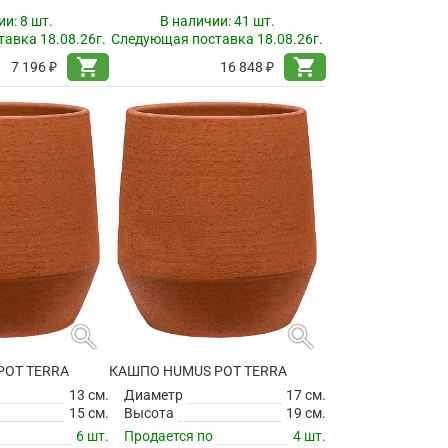
ии:
8 шт.
В наличии:
41 шт.
авка 18.08.26г.
Следующая поставка 18.08.26г.
shopping_cart
shopping_cart
7 196 ₽
16 848 ₽
search
search
POT TERRA
КАШПО HUMUS POT TERRA
13 см.
Диаметр
17 см.
15 см.
Высота
19 см.
6 шт.
Продается по
4 шт.