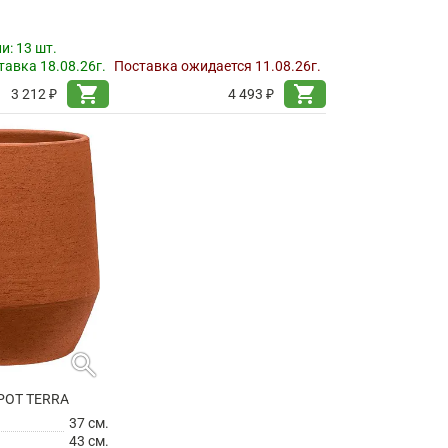
ии:
13 шт.
авка 18.08.26г.
Поставка ожидается 11.08.26г.
shopping_cart
shopping_cart
3 212 ₽
4 493 ₽
search
POT TERRA
37 см.
43 см.