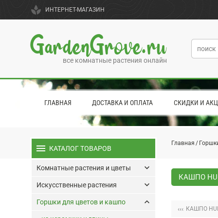
spa
ИНТЕРНЕТ-МАГАЗИН
GardenGrove.ru
все комнатные растения онлайн
ГЛАВНАЯ
ДОСТАВКА И ОПЛАТА
СКИДКИ И АК
Главная
Горшки
menu
КАТАЛОГ ТОВАРОВ
keyboard_arrow_down
Комнатные растения и цветы
КАШПО HUM
keyboard_arrow_down
Искусственные растения
keyboard_arrow_up
Горшки для цветов и кашпо
‹‹‹
КАШПО HUM