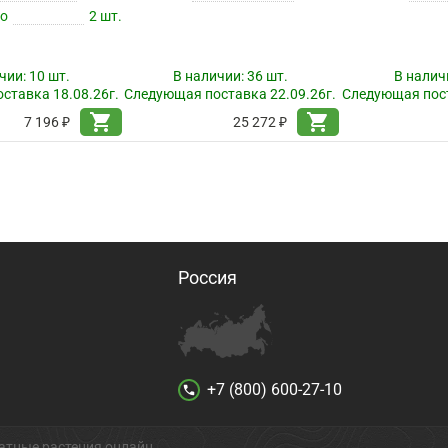
по
2 шт.
чии:
10 шт.
В наличии:
36 шт.
В налич
ставка 18.08.26г.
Следующая поставка 22.09.26г.
Следующая пост
shopping_cart
shopping_cart
7 196 ₽
25 272 ₽
Россия
+7 (800) 600-27-10
call
атные растения онлайн.