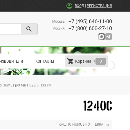
account_circle
ВХОД
|
РЕГИСТРАЦИЯ
+7 (495) 646-11-00
Москва
:
search
+7 (800) 600-27-10
Россия
:
shopping_cart
arrow_left
ИЗВОДИТЕЛИ
КОНТАКТЫ
Корзина:
0
 Humus pot terra D28.5 H33 см
›››
КАШПО HUMUS POT TERRA