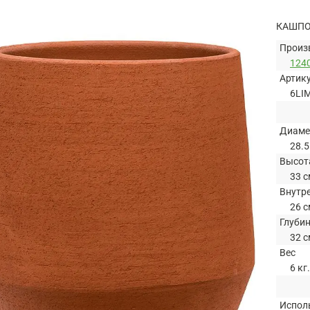
КАШПО
Произ
124
Артик
6LI
Диаме
28.5
Высот
33 с
Внутр
26 с
Глуби
32 с
Вес
6 кг.
Испол