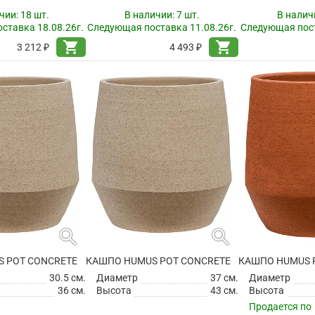
чии:
18 шт.
В наличии:
7 шт.
В налич
ставка 18.08.26г.
Следующая поставка 11.08.26г.
Следующая пост
shopping_cart
shopping_cart
3 212 ₽
4 493 ₽
search
search
 POT CONCRETE
КАШПО HUMUS POT CONCRETE
КАШПО HUMUS 
30.5 см.
Диаметр
37 см.
Диаметр
36 см.
Высота
43 см.
Высота
Продается по