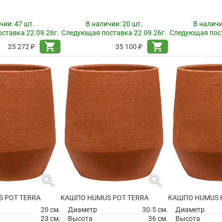
чии:
47 шт.
В наличии:
20 шт.
В налич
ставка 22.09.26г.
Следующая поставка 22.09.26г.
Следующая пост
shopping_cart
shopping_cart
25 272 ₽
35 100 ₽
search
search
 POT TERRA
КАШПО HUMUS POT TERRA
КАШПО HUMUS 
20 см.
Диаметр
30.5 см.
Диаметр
23 см.
Высота
36 см.
Высота