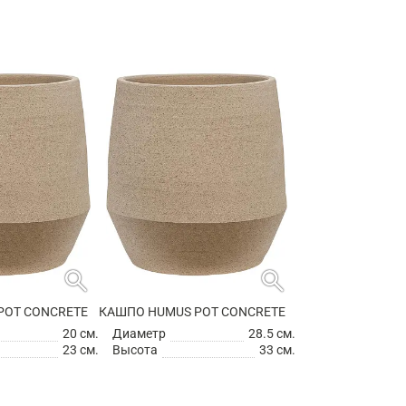
search
search
POT CONCRETE
КАШПО HUMUS POT CONCRETE
20 см.
Диаметр
28.5 см.
23 см.
Высота
33 см.