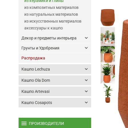
из керамики и глины
из композитных материалов
из натуральных материалов
из искусственных материалов
аксессуары к кашпо
keyboard_arrow_down
Декор и предметы интерьера
keyboard_arrow_down
Грунты и Удобрения
Распродажа
keyboard_arrow_down
Кашпо Lechuza
keyboard_arrow_down
Кашпо Ola Dom
keyboard_arrow_down
Кашпо Artevasi
keyboard_arrow_down
Кашпо Cosapots
menu
ПРОИЗВОДИТЕЛИ