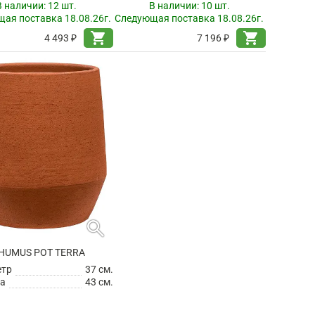
В наличии:
12 шт.
В наличии:
10 шт.
ая поставка 18.08.26г.
Следующая поставка 18.08.26г.
shopping_cart
shopping_cart
4 493 ₽
7 196 ₽
search
HUMUS POT TERRA
етр
37 см.
а
43 см.