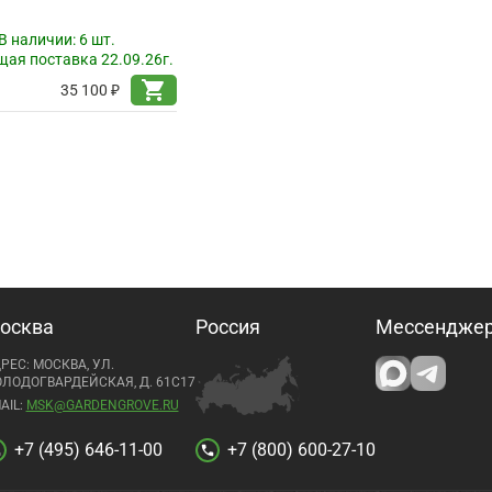
В наличии:
6 шт.
ая поставка 22.09.26г.
shopping_cart
35 100 ₽
осква
Россия
Мессендже
РЕС: МОСКВА, УЛ.
ЛОДОГВАРДЕЙСКАЯ, Д. 61С17
AIL:
MSK@GARDENGROVE.RU
+7 (495) 646-11-00
+7 (800) 600-27-10
l
call