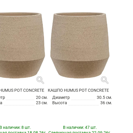
search
search
HUMUS POT CONCRETE
КАШПО HUMUS POT CONCRETE
етр
20 см.
Диаметр
30.5 см.
а
23 см.
Высота
36 см.
В наличии:
8 шт.
В наличии:
47 шт.
ая поставка 18.08.26г.
Следующая поставка 22.09.26г.