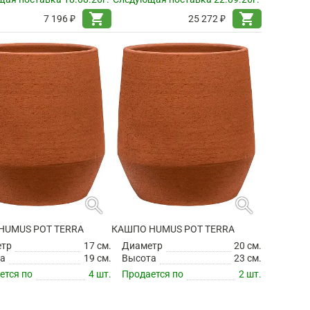
shopping_cart
shopping_cart
7 196 ₽
25 272 ₽
search
search
HUMUS POT TERRA
КАШПО HUMUS POT TERRA
етр
17 см.
Диаметр
20 см.
а
19 см.
Высота
23 см.
ется по
4 шт.
Продается по
2 шт.