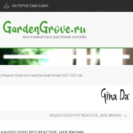
spa
ИНТЕРНЕТ-МАГАЗИН
GardenGrove.ru
все комнатные растения онлайн
Кашпо Dodo pot reactive jade brown D21 H23 см
›››
КАШПО DODO POT REACTIVE JADE BROWN
КАШПО DODO POT REACTIVE JADE BROWN