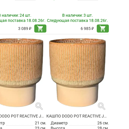
В наличии:
24 шт.
В наличии:
3 шт.
ая поставка 18.08.26г.
Следующая поставка 18.08.26г.
shopping_cart
shopping_cart
3 089 ₽
6 985 ₽
search
search
КАШПО DODO POT REACTIVE JADE GREEN
КАШПО DODO POT REACTIVE JADE GREEN
етр
21 см.
Диаметр
26 см.
а
23 см.
Высота
28 см.