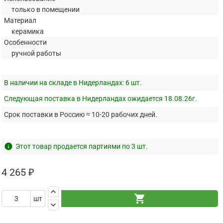
только в помещении
Материал
керамика
Особенности
ручной работы
В наличии на складе в Нидерландах:
6 шт.
Следующая поставка в Нидерландах ожидается 18.08.26г.
Срок поставки в Россию ≈ 10-20 рабочих дней.
info
Этот товар продается партиями по 3 шт.
4 265 ₽
keyboard_arrow_up
shopping_cart
шт
keyboard_arrow_down