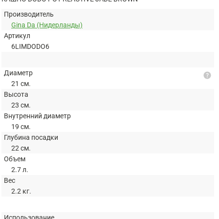
Производитель
Gina Da (Нидерланды)
Артикул
6LIMDODO6
Диаметр
help
21 см.
Высота
23 см.
Внутренний диаметр
19 см.
Глубина посадки
22 см.
Объем
2.7 л.
Вес
2.2 кг.
Использование