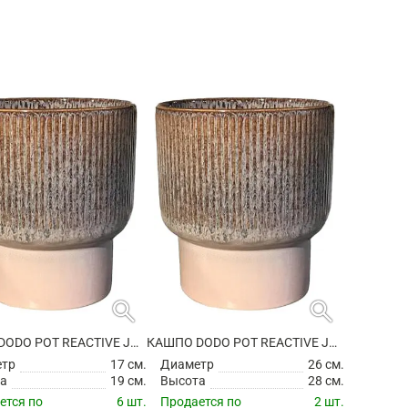
search
search
КАШПО DODO POT REACTIVE JADE BROWN
КАШПО DODO POT REACTIVE JADE BROWN
етр
17 см.
Диаметр
26 см.
а
19 см.
Высота
28 см.
ется по
6 шт.
Продается по
2 шт.