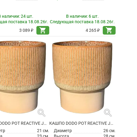
В наличии:
24 шт.
В наличии:
6 шт.
ая поставка 18.08.26г.
Следующая поставка 18.08.26г.
shopping_cart
shopping_cart
3 089 ₽
4 265 ₽
search
search
КАШПО DODO POT REACTIVE JADE GREEN
КАШПО DODO POT REACTIVE JADE GREEN
етр
21 см.
Диаметр
26 см.
а
23 см.
Высота
28 см.