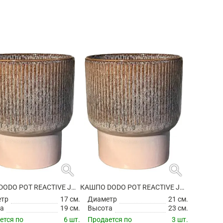
search
search
КАШПО DODO POT REACTIVE JADE BROWN
КАШПО DODO POT REACTIVE JADE BROWN
етр
17 см.
Диаметр
21 см.
а
19 см.
Высота
23 см.
ется по
6 шт.
Продается по
3 шт.