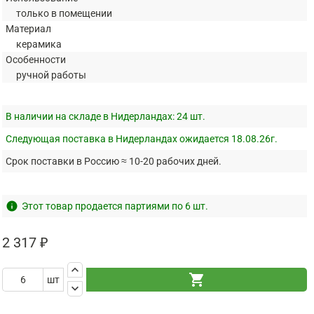
только в помещении
Материал
керамика
Особенности
ручной работы
В наличии на складе в Нидерландах:
24 шт.
Следующая поставка в Нидерландах ожидается 18.08.26г.
Срок поставки в Россию ≈ 10-20 рабочих дней.
info
Этот товар продается партиями по 6 шт.
2 317 ₽
keyboard_arrow_up
shopping_cart
шт
keyboard_arrow_down