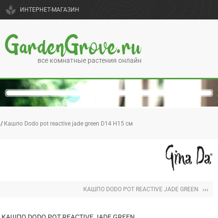
spa
ИНТЕРНЕТ-МАГАЗИН
GardenGrove.ru
все комнатные растения онлайн
Кашпо Dodo pot reactive jade green D14 H15 см
›››
КАШПО DODO POT REACTIVE JADE GREEN
КАШПО DODO POT REACTIVE JADE GREEN