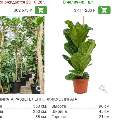
а ожидается 20.10.26г.
В наличии:
1 шт.
shopping_cart
shopping_cart
302 673 ₽
3 411 200 ₽
search
search
ФИКУС ЛИРАТА РАЗВЕТВЛЕННЫЙ
ФИКУС ЛИРАТА
а
550 см.
Высота
90 см.
на
250 см.
Ширина
45 см.
к
88 см.
Горшок
21 см.