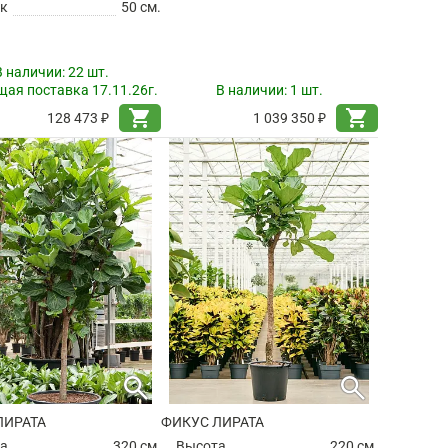
к
50 см.
В наличии:
22 шт.
ая поставка 17.11.26г.
В наличии:
1 шт.
shopping_cart
shopping_cart
128 473 ₽
1 039 350 ₽
search
search
ЛИРАТА
ФИКУС ЛИРАТА
а
320 см.
Высота
220 см.