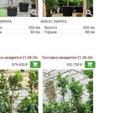
search
search
ЛИРАТА
ФИКУС ЛИРАТА
а
350 см.
Высота
450 см.
к
80 см.
Горшок
88 см.
а ожидается 21.08.26г.
Поставка ожидается 21.08.26г.
shopping_cart
shopping_cart
879 450 ₽
932 750 ₽