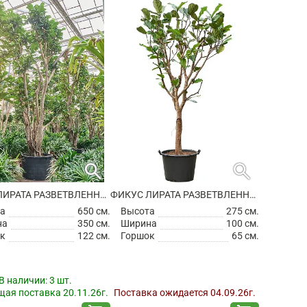
search
search
ФИКУС ЛИРАТА РАЗВЕТВЛЕННЫЙ
ФИКУС ЛИРАТА РАЗВЕТВЛЕННЫЙ
а
650 см.
Высота
275 см.
на
350 см.
Ширина
100 см.
к
122 см.
Горшок
65 см.
В наличии:
3 шт.
ая поставка 20.11.26г.
Поставка ожидается 04.09.26г.