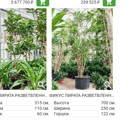
shopping_cart
shopping_cart
3 677 700 ₽
239 525 ₽
search
search
ФИКУС ЛИРАТА РАЗВЕТВЛЕННЫЙ
ФИКУС ЛИРАТА РАЗВЕТВЛЕННЫЙ
а
315 см.
Высота
700 см.
на
110 см.
Ширина
250 см.
к
60 см.
Горшок
122 см.