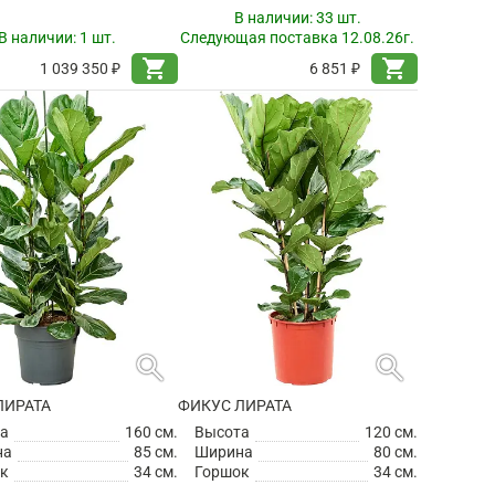
В наличии:
33 шт.
В наличии:
1 шт.
Следующая поставка 12.08.26г.
shopping_cart
shopping_cart
1 039 350 ₽
6 851 ₽
search
search
ЛИРАТА
ФИКУС ЛИРАТА
а
160 см.
Высота
120 см.
на
85 см.
Ширина
80 см.
к
34 см.
Горшок
34 см.