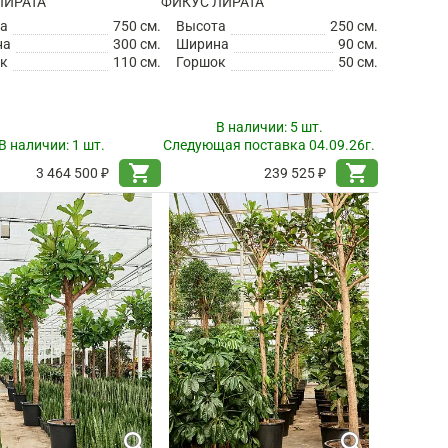
ЛИРАТА
ФИКУС ЛИРАТА
а
750 см.
Высота
250 см.
на
300 см.
Ширина
90 см.
к
110 см.
Горшок
50 см.
В наличии:
5 шт.
В наличии:
1 шт.
Следующая поставка 04.09.26г.
shopping_cart
shopping_cart
3 464 500 ₽
239 525 ₽
search
search