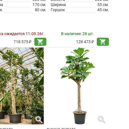
на
170 см.
Ширина
55 см.
к
80 см.
Горшок
45 см.
а ожидается 11.09.26г.
В наличии:
28 шт.
shopping_cart
shopping_cart
718 575 ₽
128 473 ₽
search
search