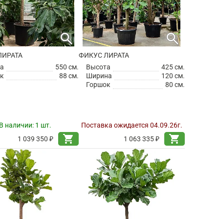
search
search
ЛИРАТА
ФИКУС ЛИРАТА
а
550 см.
Высота
425 см.
к
88 см.
Ширина
120 см.
Горшок
80 см.
В наличии:
1 шт.
Поставка ожидается 04.09.26г.
shopping_cart
shopping_cart
1 039 350 ₽
1 063 335 ₽