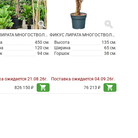
search
search
ФИКУС ЛИРАТА МНОГОСТВОЛЬНЫЙ
ФИКУС ЛИРАТА МНОГОСТВОЛЬНЫЙ
а
450 см.
Высота
135 см.
на
120 см.
Ширина
65 см.
к
94 см.
Горшок
38 см.
а ожидается 21.08.26г.
Поставка ожидается 04.09.26г.
shopping_cart
shopping_cart
826 150 ₽
76 213 ₽