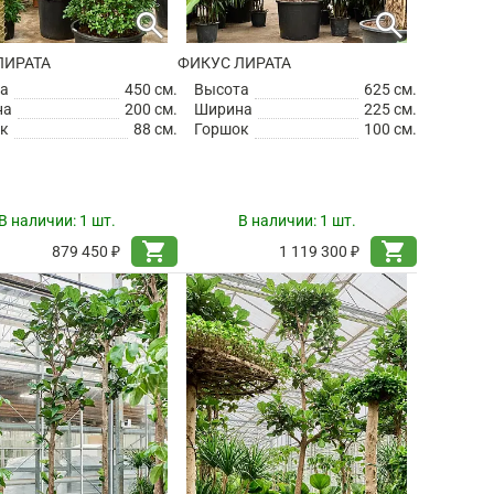
search
search
ЛИРАТА
ФИКУС ЛИРАТА
а
450 см.
Высота
625 см.
на
200 см.
Ширина
225 см.
к
88 см.
Горшок
100 см.
В наличии:
1 шт.
В наличии:
1 шт.
shopping_cart
shopping_cart
879 450 ₽
1 119 300 ₽