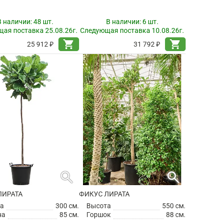
В наличии:
48 шт.
В наличии:
6 шт.
ая поставка 25.08.26г.
Следующая поставка 10.08.26г.
shopping_cart
shopping_cart
25 912 ₽
31 792 ₽
search
search
ЛИРАТА
ФИКУС ЛИРАТА
а
300 см.
Высота
550 см.
на
85 см.
Горшок
88 см.