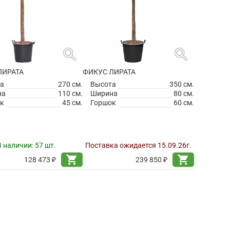
search
search
ЛИРАТА
ФИКУС ЛИРАТА
а
270 см.
Высота
350 см.
на
110 см.
Ширина
80 см.
к
45 см.
Горшок
60 см.
В наличии:
57 шт.
Поставка ожидается 15.09.26г.
shopping_cart
shopping_cart
128 473 ₽
239 850 ₽