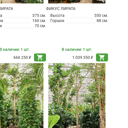
ЛИРАТА
ФИКУС ЛИРАТА
а
375 см.
Высота
550 см.
на
160 см.
Горшок
88 см.
к
70 см.
В наличии:
1 шт.
В наличии:
1 шт.
shopping_cart
shopping_cart
666 250 ₽
1 039 350 ₽