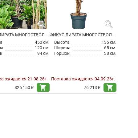
search
search
ФИКУС ЛИРАТА МНОГОСТВОЛЬНЫЙ
ФИКУС ЛИРАТА МНОГОСТВОЛЬНЫЙ
а
450 см.
Высота
135 см.
на
120 см.
Ширина
65 см.
к
94 см.
Горшок
38 см.
а ожидается 21.08.26г.
Поставка ожидается 04.09.26г.
shopping_cart
shopping_cart
826 150 ₽
76 213 ₽