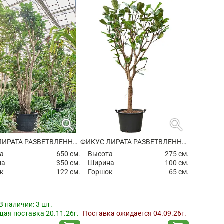
search
search
ФИКУС ЛИРАТА РАЗВЕТВЛЕННЫЙ
ФИКУС ЛИРАТА РАЗВЕТВЛЕННЫЙ
а
650 см.
Высота
275 см.
на
350 см.
Ширина
100 см.
к
122 см.
Горшок
65 см.
В наличии:
3 шт.
ая поставка 20.11.26г.
Поставка ожидается 04.09.26г.