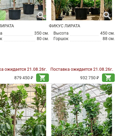
search
search
ЛИРАТА
ФИКУС ЛИРАТА
а
350 см.
Высота
450 см.
к
80 см.
Горшок
88 см.
а ожидается 21.08.26г.
Поставка ожидается 21.08.26г.
shopping_cart
shopping_cart
879 450 ₽
932 750 ₽