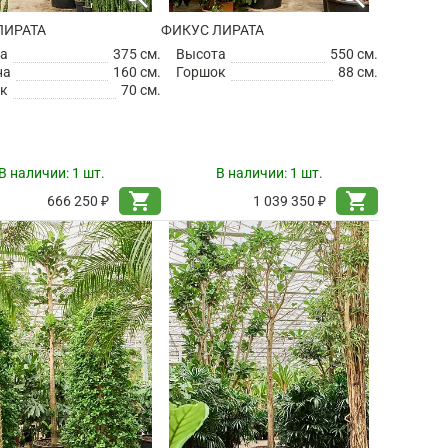
ЛИРАТА
ФИКУС ЛИРАТА
а
375 см.
Высота
550 см.
на
160 см.
Горшок
88 см.
к
70 см.
В наличии:
1 шт.
В наличии:
1 шт.
shopping_cart
shopping_cart
666 250 ₽
1 039 350 ₽