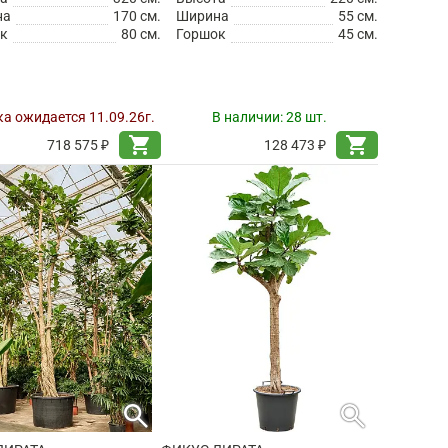
на
170 см.
Ширина
55 см.
к
80 см.
Горшок
45 см.
а ожидается 11.09.26г.
В наличии:
28 шт.
shopping_cart
shopping_cart
718 575 ₽
128 473 ₽
search
search