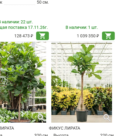
к
50 см.
В наличии:
22 шт.
ая поставка 17.11.26г.
В наличии:
1 шт.
shopping_cart
shopping_cart
128 473 ₽
1 039 350 ₽
search
search
ЛИРАТА
ФИКУС ЛИРАТА
а
320 см.
Высота
220 см.