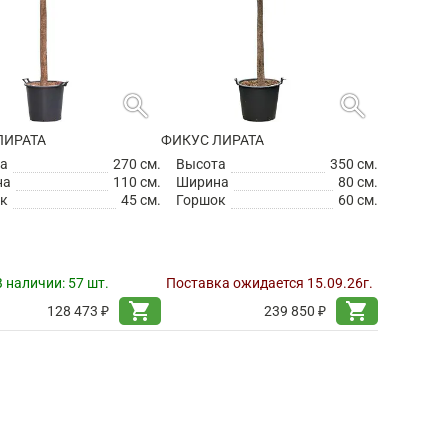
search
search
ЛИРАТА
ФИКУС ЛИРАТА
а
270 см.
Высота
350 см.
на
110 см.
Ширина
80 см.
к
45 см.
Горшок
60 см.
В наличии:
57 шт.
Поставка ожидается 15.09.26г.
shopping_cart
shopping_cart
128 473 ₽
239 850 ₽