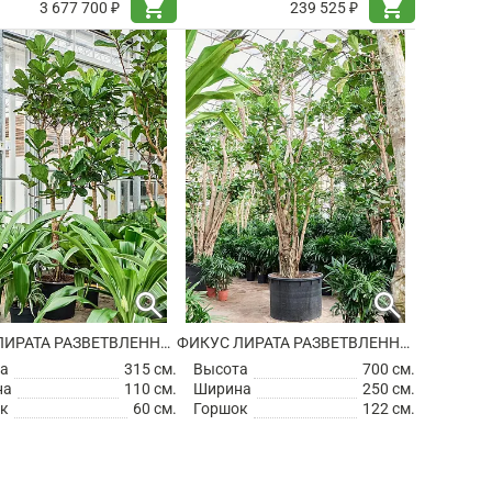
shopping_cart
shopping_cart
3 677 700 ₽
239 525 ₽
search
search
ФИКУС ЛИРАТА РАЗВЕТВЛЕННЫЙ
ФИКУС ЛИРАТА РАЗВЕТВЛЕННЫЙ
а
315 см.
Высота
700 см.
на
110 см.
Ширина
250 см.
к
60 см.
Горшок
122 см.