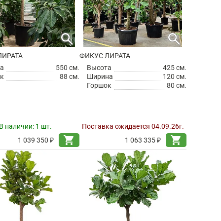
search
search
ЛИРАТА
ФИКУС ЛИРАТА
а
550 см.
Высота
425 см.
к
88 см.
Ширина
120 см.
Горшок
80 см.
В наличии:
1 шт.
Поставка ожидается 04.09.26г.
shopping_cart
shopping_cart
1 039 350 ₽
1 063 335 ₽