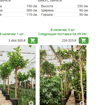
ЛИРАТА
ФИКУС ЛИРАТА
а
750 см.
Высота
250 см.
на
300 см.
Ширина
90 см.
к
110 см.
Горшок
50 см.
В наличии:
5 шт.
В наличии:
1 шт.
Следующая поставка 04.09.26г.
shopping_cart
shopping_cart
3 464 500 ₽
239 525 ₽
search
search