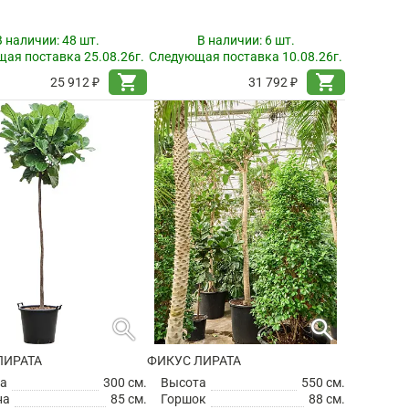
В наличии:
48 шт.
В наличии:
6 шт.
ая поставка 25.08.26г.
Следующая поставка 10.08.26г.
shopping_cart
shopping_cart
25 912 ₽
31 792 ₽
search
search
ЛИРАТА
ФИКУС ЛИРАТА
а
300 см.
Высота
550 см.
на
85 см.
Горшок
88 см.