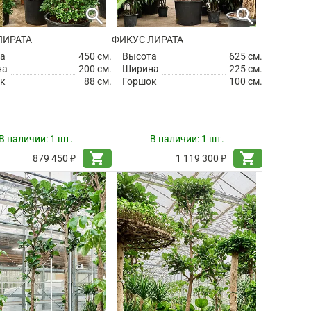
search
search
ЛИРАТА
ФИКУС ЛИРАТА
а
450 см.
Высота
625 см.
на
200 см.
Ширина
225 см.
к
88 см.
Горшок
100 см.
В наличии:
1 шт.
В наличии:
1 шт.
shopping_cart
shopping_cart
879 450 ₽
1 119 300 ₽