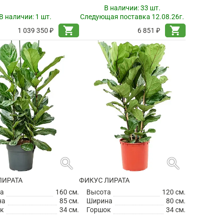
В наличии:
33 шт.
В наличии:
1 шт.
Следующая поставка 12.08.26г.
shopping_cart
shopping_cart
1 039 350 ₽
6 851 ₽
search
search
ЛИРАТА
ФИКУС ЛИРАТА
а
160 см.
Высота
120 см.
на
85 см.
Ширина
80 см.
к
34 см.
Горшок
34 см.