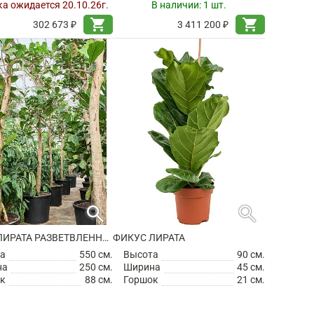
а ожидается 20.10.26г.
В наличии:
1 шт.
shopping_cart
shopping_cart
302 673 ₽
3 411 200 ₽
search
search
ФИКУС ЛИРАТА РАЗВЕТВЛЕННЫЙ
ФИКУС ЛИРАТА
а
550 см.
Высота
90 см.
на
250 см.
Ширина
45 см.
к
88 см.
Горшок
21 см.