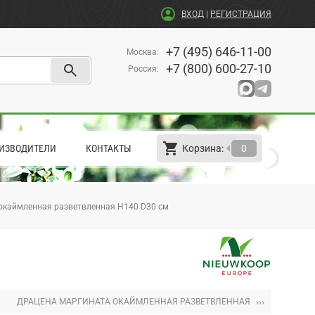
account_circle
ВХОД
|
РЕГИСТРАЦИЯ
+7 (495) 646-11-00
Москва
:
search
+7 (800) 600-27-10
Россия
:
shopping_cart
arrow_left
ИЗВОДИТЕЛИ
КОНТАКТЫ
Корзина:
0
окаймленная разветвленная H140 D30 см
›››
ДРАЦЕНА МАРГИНАТА ОКАЙМЛЕННАЯ РАЗВЕТВЛЕННАЯ