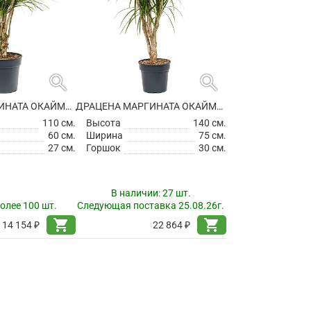
search
search
ДРАЦЕНА МАРГИНАТА ОКАЙМЛЕННАЯ РАЗВЕТВЛЕННАЯ
ДРАЦЕНА МАРГИНАТА ОКАЙМЛЕННАЯ РАЗВЕТВЛЕННАЯ
110 см.
Высота
140 см.
60 см.
Ширина
75 см.
27 см.
Горшок
30 см.
В наличии:
27 шт.
олее 100 шт.
Следующая поставка 25.08.26г.
shopping_cart
shopping_cart
14 154 ₽
22 864 ₽