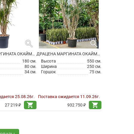
search
search
ДРАЦЕНА МАРГИНАТА ОКАЙМЛЕННАЯ РАЗВЕТВЛЕННАЯ
ДРАЦЕНА МАРГИНАТА ОКАЙМЛЕННАЯ РАЗВЕТВЛЕННАЯ
180 см.
Высота
550 см.
80 см.
Ширина
250 см.
34 см.
Горшок
75 см.
дается 25.08.26г.
Поставка ожидается 11.09.26г.
shopping_cart
shopping_cart
27 219 ₽
932 750 ₽