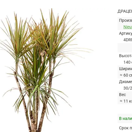
ДРАЦЕ
Произ
Nie
Артик
4DR
Высот
140 
Ширин
≈
60 с
Диаме
30/2
Вес
≈
11 к
В нали
Срок п