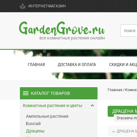
spa
ИНТЕРНЕТ-МАГАЗИН
GardenGrove.ru
все комнатные растения онлайн
ГЛАВНАЯ
ДОСТАВКА И ОПЛАТА
СКИДКИ И АК
Главная
Комна
menu
КАТАЛОГ ТОВАРОВ
keyboard_arrow_up
Комнатные растения и цветы
ДРАЦЕНА 
Ампельные растения
Dracaena ma
Бонсай
Драцены
‹‹‹
ДРАЦЕНА 