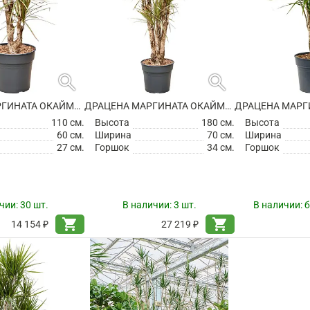
search
search
ДРАЦЕНА МАРГИНАТА ОКАЙМЛЕННАЯ РАЗВЕТВЛЕННАЯ
ДРАЦЕНА МАРГИНАТА ОКАЙМЛЕННАЯ РАЗВЕТВЛЕННАЯ
110 см.
Высота
180 см.
Высота
60 см.
Ширина
70 см.
Ширина
27 см.
Горшок
34 см.
Горшок
чии:
30 шт.
В наличии:
3 шт.
В наличии:
б
shopping_cart
shopping_cart
14 154 ₽
27 219 ₽