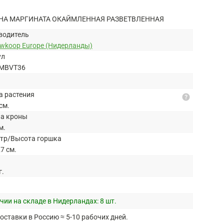
НА МАРГИНАТА ОКАЙМЛЕННАЯ РАЗВЕТВЛЕННАЯ
водитель
uwkoop Europe (Нидерланды)
ул
MBVT36
а растения
help
см.
а кроны
м.
тр/Высота горшка
7 см.
г.
чии на складе в Нидерландах:
8 шт.
оставки в Россию ≈ 5-10 рабочих дней.