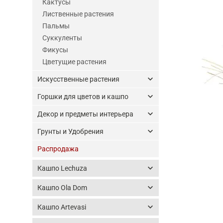
Кактусы
Лиственные растения
Пальмы
Суккуленты
Фикусы
Цветущие растения
keyboard_arrow_down
Искусственные растения
keyboard_arrow_down
Горшки для цветов и кашпо
keyboard_arrow_down
Декор и предметы интерьера
keyboard_arrow_down
Грунты и Удобрения
Распродажа
keyboard_arrow_down
Кашпо Lechuza
keyboard_arrow_down
Кашпо Ola Dom
keyboard_arrow_down
Кашпо Artevasi