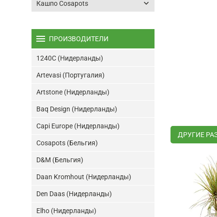
keyboard_arrow_down
Кашпо Cosapots
menu
ПРОИЗВОДИТЕЛИ
1240C (Нидерланды)
Artevasi (Португалия)
Artstone (Нидерланды)
Baq Design (Нидерланды)
Capi Europe (Нидерланды)
ДРУГИЕ РА
Cosapots (Бельгия)
D&M (Бельгия)
Daan Kromhout (Нидерланды)
Den Daas (Нидерланды)
Elho (Нидерланды)