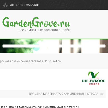
spa
ИНТЕРНЕТ-МАГАЗИН
GardenGrove.ru
все комнатные растения онлайн
ргината окаймленная 3 ствола H150 D24 см
›››
ДРАЦЕНА МАРГИНАТА ОКАЙМЛЕННАЯ 4 СТВОЛА
ДРАЦЕНА МАРГИНАТА ОКАЙМЛЕННАЯ 3 СТВОЛА