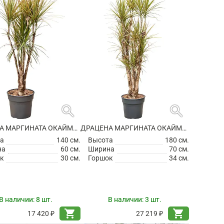
search
search
ДРАЦЕНА МАРГИНАТА ОКАЙМЛЕННАЯ РАЗВЕТВЛЕННАЯ
ДРАЦЕНА МАРГИНАТА ОКАЙМЛЕННАЯ РАЗВЕТВЛЕННАЯ
а
140 см.
Высота
180 см.
на
60 см.
Ширина
70 см.
к
30 см.
Горшок
34 см.
В наличии:
8 шт.
В наличии:
3 шт.
shopping_cart
shopping_cart
17 420 ₽
27 219 ₽