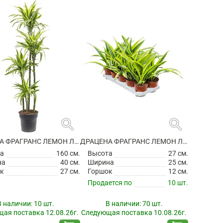
search
search
ДРАЦЕНА ФРАГРАНС ЛЕМОН ЛАЙМ 4 СТВОЛА
ДРАЦЕНА ФРАГРАНС ЛЕМОН ЛАЙМ
а
160 см.
Высота
27 см.
на
40 см.
Ширина
25 см.
к
27 см.
Горшок
12 см.
Продается по
10 шт.
В наличии:
10 шт.
В наличии:
70 шт.
ая поставка 12.08.26г.
Следующая поставка 10.08.26г.