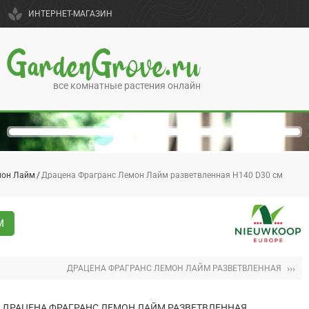
spa
ИНТЕРНЕТ-МАГАЗИН
GardenGrove.ru
все комнатные растения онлайн
мон Лайм
Драцена Фрагранс Лемон Лайм разветвленная H140 D30 см
М
›››
ДРАЦЕНА ФРАГРАНС ЛЕМОН ЛАЙМ РАЗВЕТВЛЕННАЯ
ДРАЦЕНА ФРАГРАНС ЛЕМОН ЛАЙМ РАЗВЕТВЛЕННАЯ