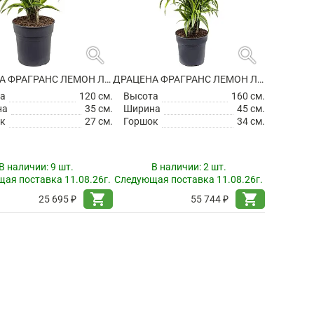
search
search
ДРАЦЕНА ФРАГРАНС ЛЕМОН ЛАЙМ РАЗВЕТВЛЕННАЯ
ДРАЦЕНА ФРАГРАНС ЛЕМОН ЛАЙМ РАЗВЕТВЛЕННАЯ
а
120 см.
Высота
160 см.
на
35 см.
Ширина
45 см.
к
27 см.
Горшок
34 см.
В наличии:
9 шт.
В наличии:
2 шт.
ая поставка 11.08.26г.
Следующая поставка 11.08.26г.
shopping_cart
shopping_cart
25 695 ₽
55 744 ₽