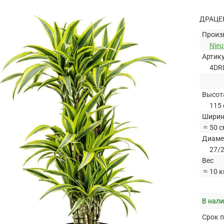
ДРАЦЕ
Произ
Nie
Артик
4DR
Высот
115 
Ширин
≈
50 с
Диаме
27/2
Вес
≈
10 к
В нали
Срок п