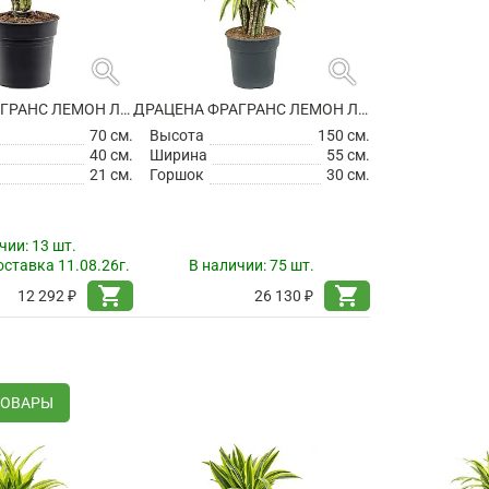
search
search
ДРАЦЕНА ФРАГРАНС ЛЕМОН ЛАЙМ РАЗВЕТВЛЕННАЯ
ДРАЦЕНА ФРАГРАНС ЛЕМОН ЛАЙМ РАЗВЕТВЛЕННАЯ
70 см.
Высота
150 см.
40 см.
Ширина
55 см.
21 см.
Горшок
30 см.
чии:
13 шт.
ставка 11.08.26г.
В наличии:
75 шт.
shopping_cart
shopping_cart
12 292 ₽
26 130 ₽
ТОВАРЫ