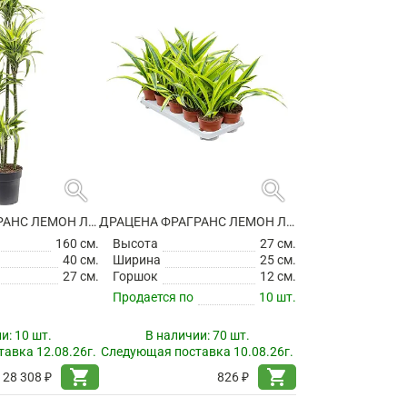
search
search
ДРАЦЕНА ФРАГРАНС ЛЕМОН ЛАЙМ 4 СТВОЛА
ДРАЦЕНА ФРАГРАНС ЛЕМОН ЛАЙМ
160 см.
Высота
27 см.
40 см.
Ширина
25 см.
27 см.
Горшок
12 см.
Продается по
10 шт.
ии:
10 шт.
В наличии:
70 шт.
авка 12.08.26г.
Следующая поставка 10.08.26г.
shopping_cart
shopping_cart
28 308 ₽
826 ₽