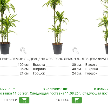
search
search
ДРАЦЕНА ФРАГРАНС ЛЕМОН ЛАЙМ 3 СТВОЛА
ДРАЦЕНА ФРАГРАНС ЛЕМОН ЛАЙМ 3 СТВОЛА
100 см.
Высота
130 см.
Высота
35 см.
Ширина
40 см.
Ширина
21 см.
Горшок
24 см.
Горшок
ичии:
7 шт.
В наличии:
3 шт.
В налич
ставка 11.08.26г.
Следующая поставка 11.08.26г.
Следующая пост
shopping_cart
shopping_cart
10 561 ₽
16 114 ₽