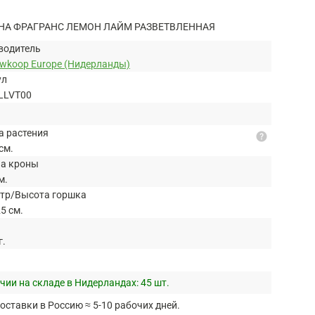
НА ФРАГРАНС ЛЕМОН ЛАЙМ РАЗВЕТВЛЕННАЯ
водитель
uwkoop Europe (Нидерланды)
ул
LLVT00
а растения
help
см.
а кроны
м.
тр/Высота горшка
5 см.
г.
чии на складе в Нидерландах:
45 шт.
оставки в Россию ≈ 5-10 рабочих дней.