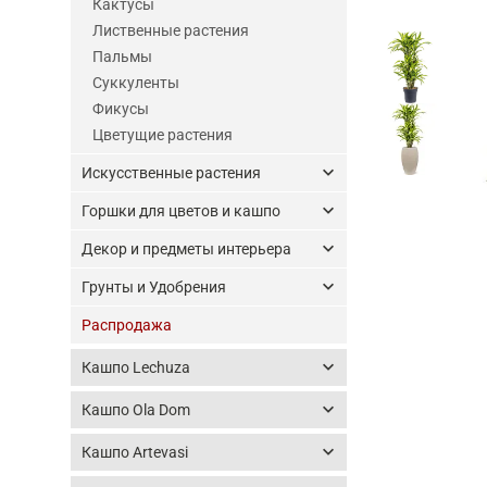
Кактусы
Лиственные растения
Пальмы
Суккуленты
Фикусы
Цветущие растения
keyboard_arrow_down
Искусственные растения
keyboard_arrow_down
Горшки для цветов и кашпо
keyboard_arrow_down
Декор и предметы интерьера
keyboard_arrow_down
Грунты и Удобрения
Распродажа
keyboard_arrow_down
Кашпо Lechuza
keyboard_arrow_down
Кашпо Ola Dom
keyboard_arrow_down
Кашпо Artevasi