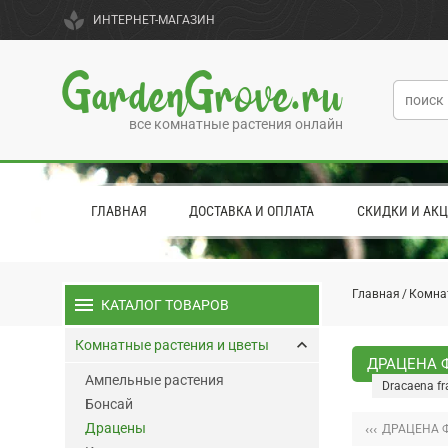
spa
ИНТЕРНЕТ-МАГАЗИН
GardenGrove.ru
все комнатные растения онлайн
ГЛАВНАЯ
ДОСТАВКА И ОПЛАТА
СКИДКИ И АК
Главная
Комна
menu
КАТАЛОГ ТОВАРОВ
keyboard_arrow_up
Комнатные растения и цветы
ДРАЦЕНА 
Ампельные растения
Dracaena fr
Бонсай
Драцены
‹‹‹
ДРАЦЕНА 