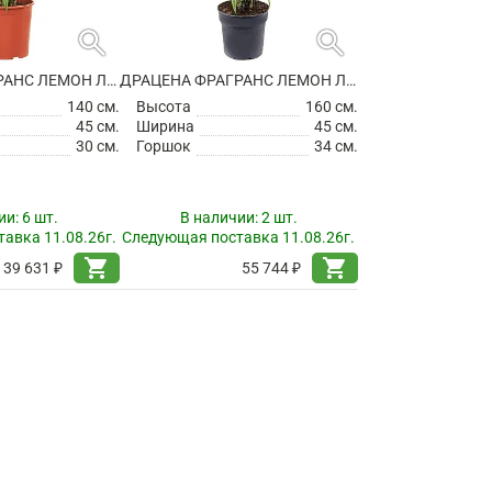
search
search
ДРАЦЕНА ФРАГРАНС ЛЕМОН ЛАЙМ РАЗВЕТВЛЕННАЯ
ДРАЦЕНА ФРАГРАНС ЛЕМОН ЛАЙМ РАЗВЕТВЛЕННАЯ
140 см.
Высота
160 см.
45 см.
Ширина
45 см.
30 см.
Горшок
34 см.
ии:
6 шт.
В наличии:
2 шт.
авка 11.08.26г.
Следующая поставка 11.08.26г.
shopping_cart
shopping_cart
39 631 ₽
55 744 ₽