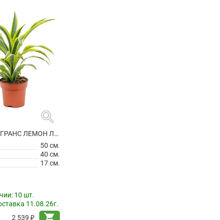
search
ДРАЦЕНА ФРАГРАНС ЛЕМОН ЛАЙМ
50 см.
40 см.
17 см.
чии:
10 шт.
ставка 11.08.26г.
shopping_cart
2 539 ₽