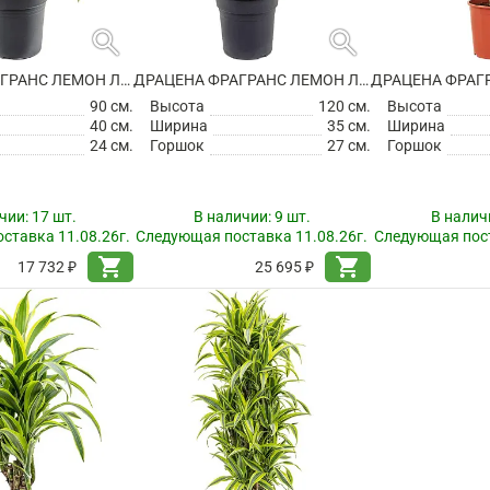
search
search
ДРАЦЕНА ФРАГРАНС ЛЕМОН ЛАЙМ РАЗВЕТВЛЕННАЯ
ДРАЦЕНА ФРАГРАНС ЛЕМОН ЛАЙМ РАЗВЕТВЛЕННАЯ
90 см.
Высота
120 см.
Высота
40 см.
Ширина
35 см.
Ширина
24 см.
Горшок
27 см.
Горшок
чии:
17 шт.
В наличии:
9 шт.
В налич
ставка 11.08.26г.
Следующая поставка 11.08.26г.
Следующая пост
shopping_cart
shopping_cart
17 732 ₽
25 695 ₽