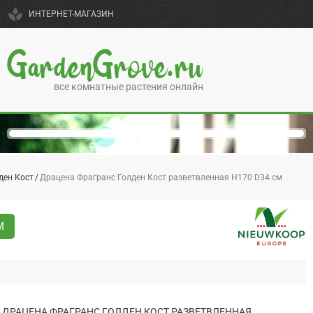
spa
ИНТЕРНЕТ-МАГАЗИН
GardenGrove.ru
все комнатные растения онлайн
ден Кост
Драцена Фрагранс Голден Кост разветвленная H170 D34 см
М
ДРАЦЕНА ФРАГРАНС ГОЛДЕН КОСТ РАЗВЕТВЛЕННАЯ