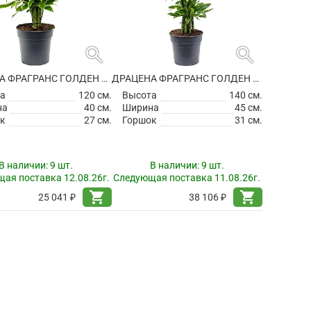
search
search
ДРАЦЕНА ФРАГРАНС ГОЛДЕН КОСТ РАЗВЕТВЛЕННАЯ
ДРАЦЕНА ФРАГРАНС ГОЛДЕН КОСТ РАЗВЕТВЛЕННАЯ
а
120 см.
Высота
140 см.
на
40 см.
Ширина
45 см.
к
27 см.
Горшок
31 см.
В наличии:
9 шт.
В наличии:
9 шт.
ая поставка 12.08.26г.
Следующая поставка 11.08.26г.
shopping_cart
shopping_cart
25 041 ₽
38 106 ₽