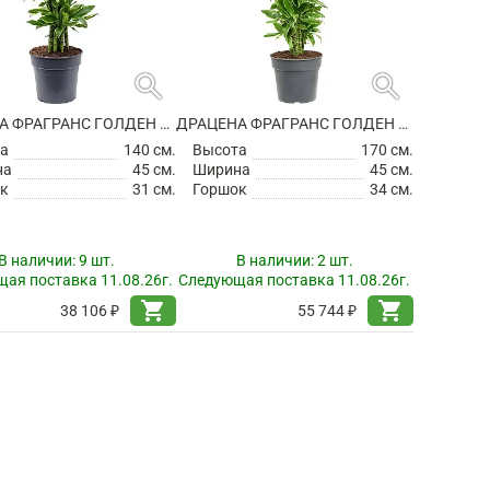
search
search
ДРАЦЕНА ФРАГРАНС ГОЛДЕН КОСТ РАЗВЕТВЛЕННАЯ
ДРАЦЕНА ФРАГРАНС ГОЛДЕН КОСТ РАЗВЕТВЛЕННАЯ
а
140 см.
Высота
170 см.
на
45 см.
Ширина
45 см.
к
31 см.
Горшок
34 см.
В наличии:
9 шт.
В наличии:
2 шт.
ая поставка 11.08.26г.
Следующая поставка 11.08.26г.
shopping_cart
shopping_cart
38 106 ₽
55 744 ₽