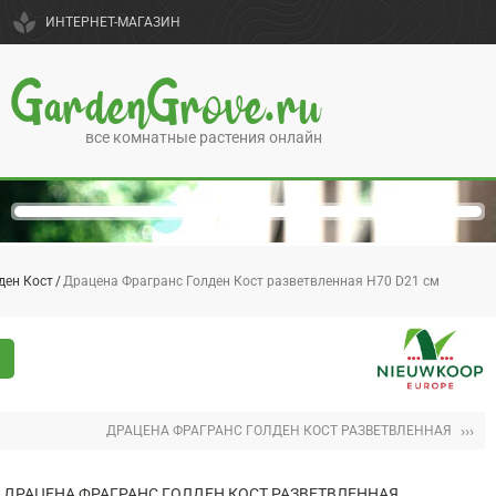
spa
ИНТЕРНЕТ-МАГАЗИН
GardenGrove.ru
все комнатные растения онлайн
ден Кост
Драцена Фрагранс Голден Кост разветвленная H70 D21 см
›››
ДРАЦЕНА ФРАГРАНС ГОЛДЕН КОСТ РАЗВЕТВЛЕННАЯ
ДРАЦЕНА ФРАГРАНС ГОЛДЕН КОСТ РАЗВЕТВЛЕННАЯ