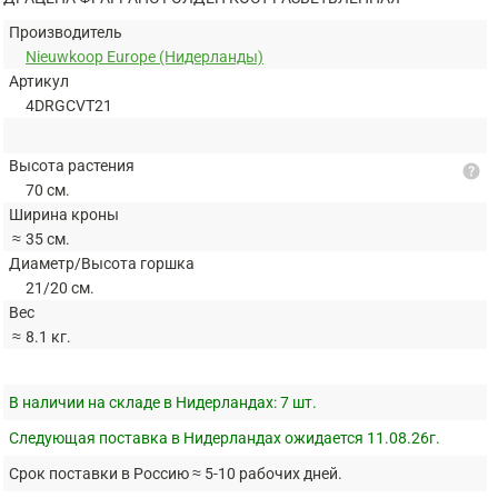
Производитель
Nieuwkoop Europe (Нидерланды)
Артикул
4DRGCVT21
Высота растения
help
70 см.
Ширина кроны
≈
35 см.
Диаметр/Высота горшка
21/20 см.
Вес
≈
8.1 кг.
В наличии на складе в Нидерландах:
7 шт.
Следующая поставка в Нидерландах ожидается 11.08.26г.
Срок поставки в Россию ≈ 5-10 рабочих дней.