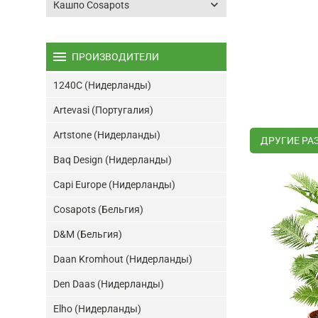
keyboard_arrow_down
Кашпо Cosapots
menu
ПРОИЗВОДИТЕЛИ
1240C (Нидерланды)
Artevasi (Португалия)
Artstone (Нидерланды)
ДРУГИЕ РА
Baq Design (Нидерланды)
Capi Europe (Нидерланды)
Cosapots (Бельгия)
D&M (Бельгия)
Daan Kromhout (Нидерланды)
Den Daas (Нидерланды)
Elho (Нидерланды)