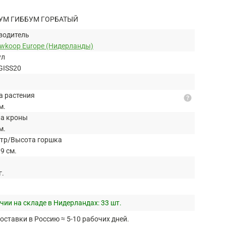
УМ ГИББУМ ГОРБАТЫЙ
водитель
uwkoop Europe (Нидерланды)
ул
GISS20
а растения
help
м.
а кроны
м.
тр/Высота горшка
9 см.
г.
чии на складе в Нидерландах:
33 шт.
оставки в Россию ≈ 5-10 рабочих дней.