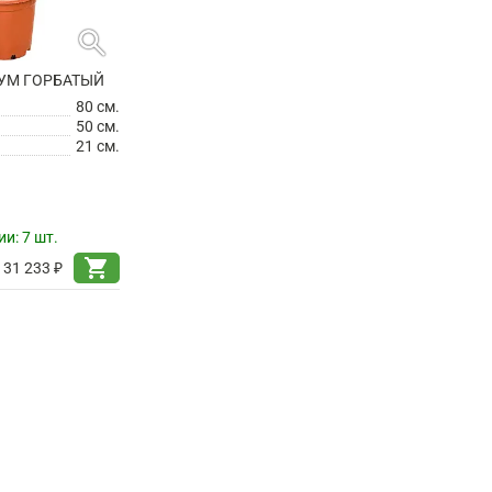
search
УМ ГОРБАТЫЙ
80 см.
50 см.
21 см.
ии:
7 шт.
shopping_cart
31 233 ₽