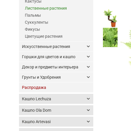
Кактусы
Лиственные растения
Пальмы
Суккуленты
Фикусы
Цветущие растения
keyboard_arrow_down
Искусственные растения
keyboard_arrow_down
Горшки для цветов и кашпо
keyboard_arrow_down
Декор и предметы интерьера
keyboard_arrow_down
Грунты и Удобрения
Распродажа
keyboard_arrow_down
Кашпо Lechuza
keyboard_arrow_down
Кашпо Ola Dom
keyboard_arrow_down
Кашпо Artevasi