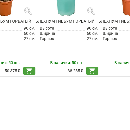
search
search
ББУМ ГОРБАТЫЙ
БЛЕХНУМ ГИББУМ ГОРБАТЫЙ
БЛЕХНУМ ГИББ
90 см.
Высота
90 см.
Высота
60 см.
Ширина
60 см.
Ширина
27 см.
Горшок
27 см.
Горшок
чии:
50 шт.
В наличии:
50 шт.
В налич
shopping_cart
shopping_cart
50 375 ₽
38 285 ₽