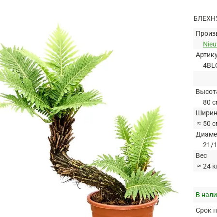
БЛЕХН
Произ
Nie
Артик
4BL
Высот
80 с
Ширин
≈
50 с
Диаме
21/1
Вес
≈
24 к
В нали
Срок п