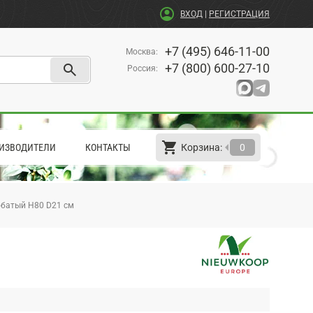
account_circle
ВХОД
|
РЕГИСТРАЦИЯ
+7 (495) 646-11-00
Москва
:
search
+7 (800) 600-27-10
Россия
:
shopping_cart
arrow_left
ИЗВОДИТЕЛИ
КОНТАКТЫ
Корзина:
0
рбатый H80 D21 см