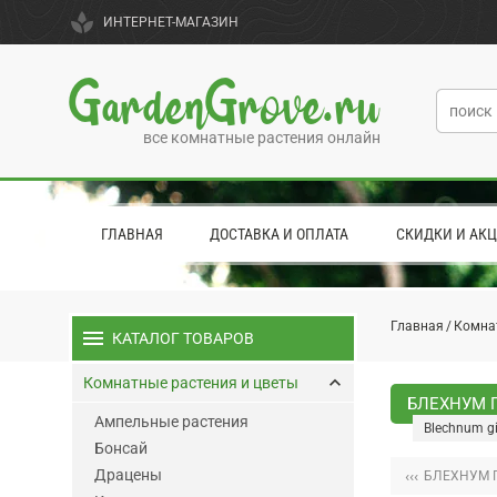
spa
ИНТЕРНЕТ-МАГАЗИН
GardenGrove.ru
все комнатные растения онлайн
ГЛАВНАЯ
ДОСТАВКА И ОПЛАТА
СКИДКИ И АК
Главная
Комна
menu
КАТАЛОГ ТОВАРОВ
keyboard_arrow_up
Комнатные растения и цветы
БЛЕХНУМ Г
Ампельные растения
Blechnum g
Бонсай
Драцены
‹‹‹
БЛЕХНУМ 