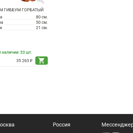
М ГИББУМ ГОРБАТЫЙ
а
80 см.
на
50 см.
к
21 см.
В наличии:
33 шт.
shopping_cart
35 263 ₽
осква
Россия
Мессендже