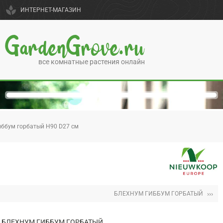
spa
ИНТЕРНЕТ-МАГАЗИН
GardenGrove.ru
все комнатные растения онлайн
иббум горбатый H90 D27 см
›››
БЛЕХНУМ ГИББУМ ГОРБАТЫЙ
БЛЕХНУМ ГИББУМ ГОРБАТЫЙ