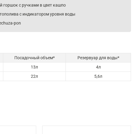
й горшок с ручками в цвет кашпо
тополива с индикатором уровня воды
echuza-pon
Посадочный объем*
Резервуар для воды*
13л
4л
22л
5,6л