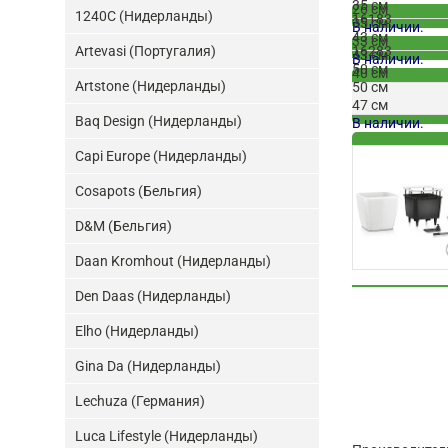
35 см
26 см
1240C (Нидерланды)
16183
35 см
В наличии.
43 см
33 см
16283
Artevasi (Португалия)
43 см
В наличии.
50 см
40 см
Artstone (Нидерланды)
50 см
В наличии.
47 см
Baq Design (Нидерланды)
В наличии.
Capi Europe (Нидерланды)
Cosapots (Бельгия)
D&M (Бельгия)
Daan Kromhout (Нидерланды)
Den Daas (Нидерланды)
Elho (Нидерланды)
Gina Da (Нидерланды)
Lechuza (Германия)
Luca Lifestyle (Нидерланды)