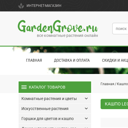
spa
ИНТЕРНЕТ-МАГАЗИН
GardenGrove.ru
все комнатные растения онлайн
ГЛАВНАЯ
ДОСТАВКА И ОПЛАТА
СКИДКИ И АК
Главная
Кашпо
menu
КАТАЛОГ ТОВАРОВ
keyboard_arrow_down
Комнатные растения и цветы
КАШПО LE
keyboard_arrow_down
Искусственные растения
keyboard_arrow_down
Горшки для цветов и кашпо