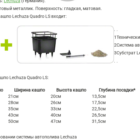
ь:
Lechuza
(Германия).
товый металлик. Поверхность: гладкая, матовая.
кашпо Lechuza Quadro LS входит:
.
.
1
Технически
2
Система ав
3
Субстрат L
.
.
по Lechuza Quadro LS:
по
Ширина кашпо
Высота кашпо
Глубина посадки*
21см
20см
13,5см
28см
26см
17,5см
35см
33см
22,5см
43см
40см
26,5см
50см
47см
31,5см
ьзовании системы автополива Lechuza