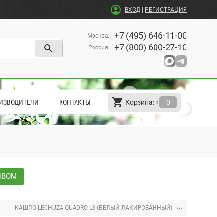
account_circle
ВХОД
|
РЕГИСТРАЦИЯ
+7 (495) 646-11-00
Москва
:
search
+7 (800) 600-27-10
Россия
:
shopping_cart
arrow_left
ИЗВОДИТЕЛИ
КОНТАКТЫ
Корзина:
0
ИВОМ
›››
КАШПО LECHUZA QUADRO LS (БЕЛЫЙ ЛАКИРОВАННЫЙ)