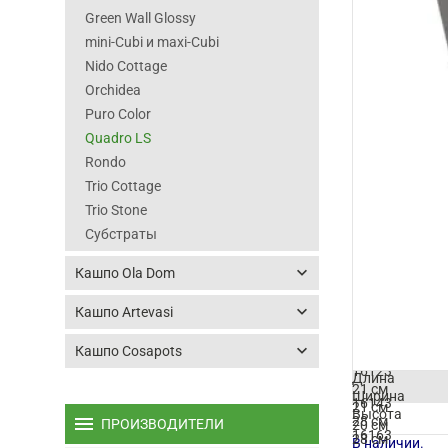
Green Wall Glossy
mini-Cubi и maxi-Cubi
Nido Cottage
Orchidea
Puro Color
Quadro LS
Rondo
Trio Cottage
Trio Stone
Субстраты
keyboard_arrow_down
Кашпо Ola Dom
keyboard_arrow_down
Кашпо Artevasi
keyboard_arrow_down
Кашпо Cosapots
Артикул
16123
Длина
21 см
Ширина
16143
21 см
Высота
menu
28 см
ПРОИЗВОДИТЕЛИ
20 см
16163
28 см
В наличии.