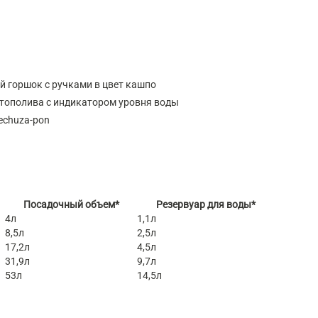
й горшок с ручками в цвет кашпо
тополива с индикатором уровня воды
echuza-pon
Посадочный объем*
Резервуар для воды*
4л
1,1л
8,5л
2,5л
17,2л
4,5л
31,9л
9,7л
53л
14,5л