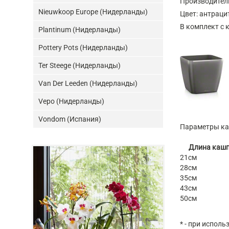
Производител
Nieuwkoop Europe (Нидерланды)
Цвет: антраци
В комплект с 
Plantinum (Нидерланды)
Pottery Pots (Нидерланды)
Ter Steege (Нидерланды)
Van Der Leeden (Нидерланды)
Vepo (Нидерланды)
Vondom (Испания)
Параметры каш
Длина каш
21см
28см
35см
43см
50см
* - при испол