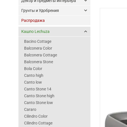
keyboard_arrow_down
Декор и предметы интерьера
keyboard_arrow_down
Грунты и Удобрения
Распродажа
keyboard_arrow_up
Кашпо Lechuza
Bacino Cottage
Balconera Color
Balconera Cottage
Balconera Stone
Bola Color
Canto high
Canto low
Canto Stone 14
Canto Stone high
Canto Stone low
Cararo
Cilindro Color
Cilindro Cottage