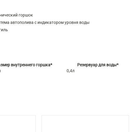
нический горшок
тема автополива с индикатором уровня воды
тиль
змер внутреннего горшка*
Резервуар для воды*
м
0,4л