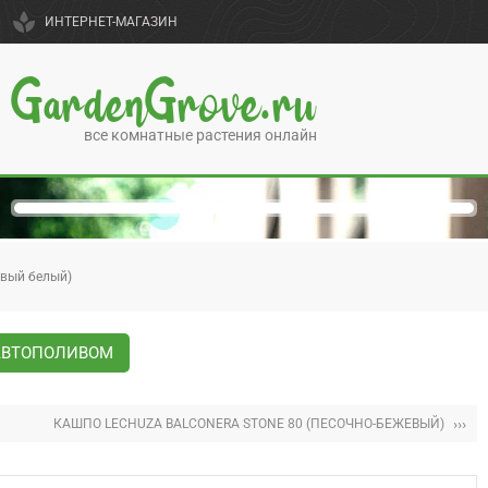
spa
ИНТЕРНЕТ-МАГАЗИН
GardenGrove.ru
все комнатные растения онлайн
евый белый)
 АВТОПОЛИВОМ
›››
КАШПО LECHUZA BALCONERA STONE 80 (ПЕСОЧНО-БЕЖЕВЫЙ)