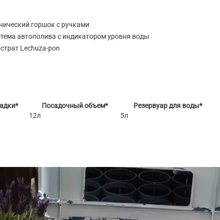
нический горшок с ручками
тема автополива с индикатором уровня воды
страт Lechuza-pon
садки*
Посадочный объем*
Резервуар для воды*
12л
5л