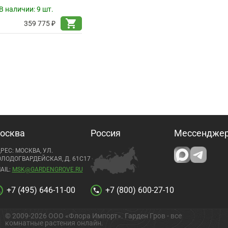
В наличии:
9 шт.
shopping_cart
359 775 ₽
осква
Россия
Мессендже
РЕС: МОСКВА, УЛ.
ЛОДОГВАРДЕЙСКАЯ, Д. 61С17
AIL:
MSK@GARDENGROVE.RU
+7 (495) 646-11-00
+7 (800) 600-27-10
l
call
© 2009-2026 ООО «Флора Импорт». Гарден Гров - все
комнатные растения онлайн.