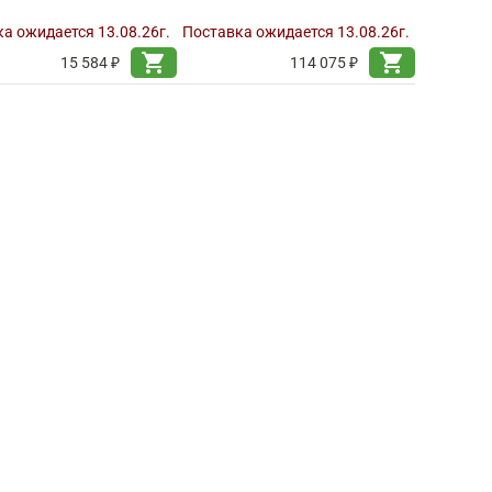
а ожидается 13.08.26г.
Поставка ожидается 13.08.26г.
shopping_cart
shopping_cart
15 584 ₽
114 075 ₽