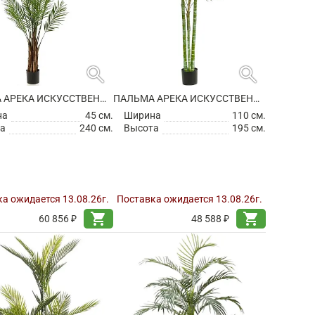
search
search
ПАЛЬМА АРЕКА ИСКУССТВЕННАЯ
ПАЛЬМА АРЕКА ИСКУССТВЕННАЯ
на
45 см.
Ширина
110 см.
а
240 см.
Высота
195 см.
а ожидается 13.08.26г.
Поставка ожидается 13.08.26г.
shopping_cart
shopping_cart
60 856 ₽
48 588 ₽