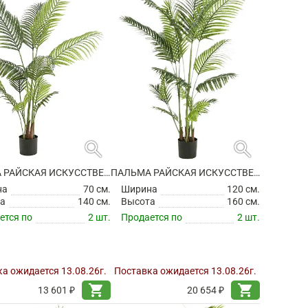
search
search
ПАЛЬМА РАЙСКАЯ ИСКУССТВЕННАЯ
ПАЛЬМА РАЙСКАЯ ИСКУССТВЕННАЯ
на
70 см.
Ширина
120 см.
а
140 см.
Высота
160 см.
ется по
2 шт.
Продается по
2 шт.
а ожидается 13.08.26г.
Поставка ожидается 13.08.26г.
shopping_cart
shopping_cart
13 601 ₽
20 654 ₽