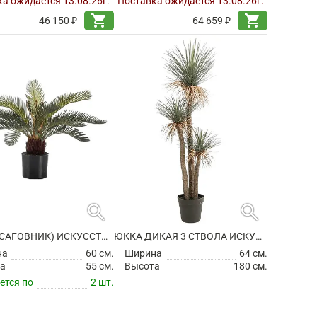
а ожидается 13.08.26г.
Поставка ожидается 13.08.26г.
shopping_cart
shopping_cart
46 150 ₽
64 659 ₽
search
search
ЦИКАС (САГОВНИК) ИСКУССТВЕННЫЙ
ЮККА ДИКАЯ 3 СТВОЛА ИСКУССТВЕННАЯ
на
60 см.
Ширина
64 см.
а
55 см.
Высота
180 см.
ется по
2 шт.