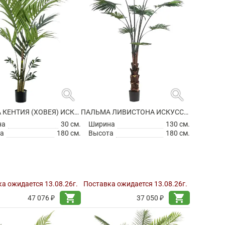
search
search
ПАЛЬМА КЕНТИЯ (ХОВЕЯ) ИСКУССТВЕННАЯ
ПАЛЬМА ЛИВИСТОНА ИСКУССТВЕННАЯ
на
30 см.
Ширина
130 см.
а
180 см.
Высота
180 см.
а ожидается 13.08.26г.
Поставка ожидается 13.08.26г.
shopping_cart
shopping_cart
47 076 ₽
37 050 ₽