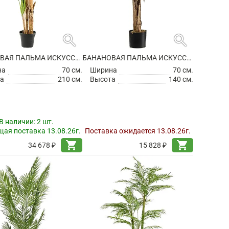
search
search
БАНАНОВАЯ ПАЛЬМА ИСКУССТВЕННАЯ
БАНАНОВАЯ ПАЛЬМА ИСКУССТВЕННАЯ
на
70 см.
Ширина
70 см.
а
210 см.
Высота
140 см.
В наличии:
2 шт.
ая поставка 13.08.26г.
Поставка ожидается 13.08.26г.
shopping_cart
shopping_cart
34 678 ₽
15 828 ₽