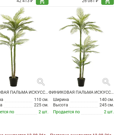
shopping_cart
shopping_cart
42 413 ₽
26 081 ₽
search
search
ФИНИКОВАЯ ПАЛЬМА ИСКУССТВЕННАЯ
ФИНИКОВАЯ ПАЛЬМА ИСКУССТВЕННАЯ
на
110 см.
Ширина
140 см.
а
225 см.
Высота
245 см.
ется по
2 шт.
Продается по
2 шт.