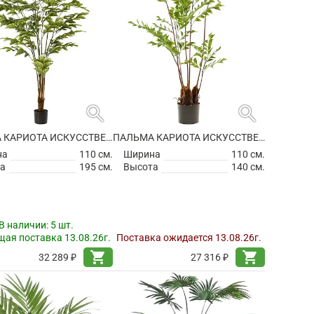
search
search
ПАЛЬМА КАРИОТА ИСКУССТВЕННАЯ
ПАЛЬМА КАРИОТА ИСКУССТВЕННАЯ
на
110 см.
Ширина
110 см.
а
195 см.
Высота
140 см.
В наличии:
5 шт.
ая поставка 13.08.26г.
Поставка ожидается 13.08.26г.
shopping_cart
shopping_cart
32 289 ₽
27 316 ₽