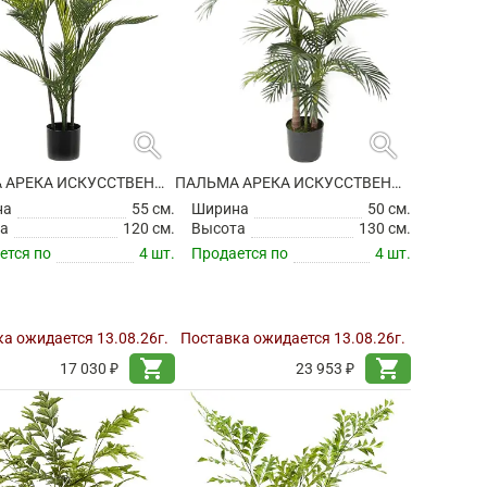
search
search
ПАЛЬМА АРЕКА ИСКУССТВЕННАЯ
ПАЛЬМА АРЕКА ИСКУССТВЕННАЯ
на
55 см.
Ширина
50 см.
а
120 см.
Высота
130 см.
ется по
4 шт.
Продается по
4 шт.
а ожидается 13.08.26г.
Поставка ожидается 13.08.26г.
shopping_cart
shopping_cart
17 030 ₽
23 953 ₽