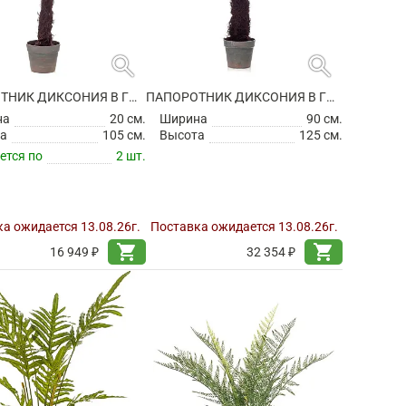
search
search
ПАПОРОТНИК ДИКСОНИЯ В ГОРШКЕ ИСКУССТВЕННЫЙ
ПАПОРОТНИК ДИКСОНИЯ В ГОРШКЕ ИСКУССТВЕННЫЙ
на
20 см.
Ширина
90 см.
а
105 см.
Высота
125 см.
ется по
2 шт.
а ожидается 13.08.26г.
Поставка ожидается 13.08.26г.
shopping_cart
shopping_cart
16 949 ₽
32 354 ₽