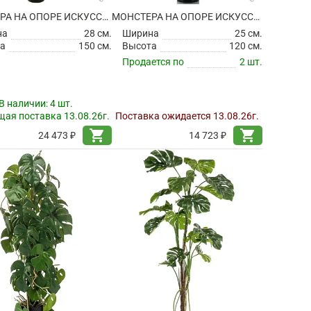
МОНСТЕРА НА ОПОРЕ ИСКУССТВЕННАЯ
МОНСТЕРА НА ОПОРЕ ИСКУССТВЕННАЯ
на
28 см.
Ширина
25 см.
а
150 см.
Высота
120 см.
Продается по
2 шт.
В наличии:
4 шт.
ая поставка 13.08.26г.
Поставка ожидается 13.08.26г.
shopping_cart
shopping_cart
24 473 ₽
14 723 ₽