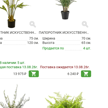
search
search
ПАПОРОТНИК ИСКУССТВЕННЫЙ
ПАПОРОТНИК ИСКУССТВЕННЫЙ
на
75 см.
Ширина
70 см.
а
120 см.
Высота
65 см.
Продается по
4 шт.
В наличии:
5 шт.
ая поставка 13.08.26г.
Поставка ожидается 13.08.26г.
shopping_cart
shopping_cart
13 975 ₽
6 240 ₽