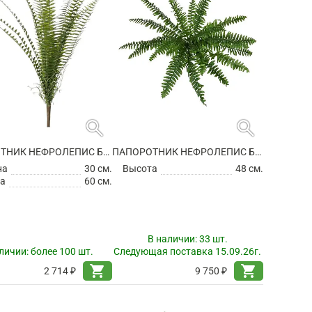
search
search
ПАПОРОТНИК НЕФРОЛЕПИС БОСТОН КУСТ ИСКУССТВЕННЫЙ
ПАПОРОТНИК НЕФРОЛЕПИС БОСТОН КУСТ ИСКУССТВЕННЫЙ
на
30 см.
Высота
48 см.
а
60 см.
В наличии:
33 шт.
личии:
более 100 шт.
Следующая поставка 15.09.26г.
shopping_cart
shopping_cart
2 714 ₽
9 750 ₽