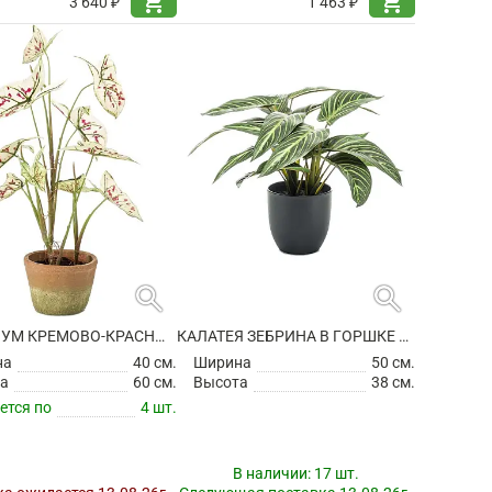
shopping_cart
shopping_cart
3 640 ₽
1 463 ₽
search
search
КАЛАДИУМ КРЕМОВО-КРАСНЫЙ В ГОРШКЕ ИСКУССТВЕННЫЙ
КАЛАТЕЯ ЗЕБРИНА В ГОРШКЕ ИСКУССТВЕННАЯ
на
40 см.
Ширина
50 см.
а
60 см.
Высота
38 см.
ется по
4 шт.
В наличии:
17 шт.