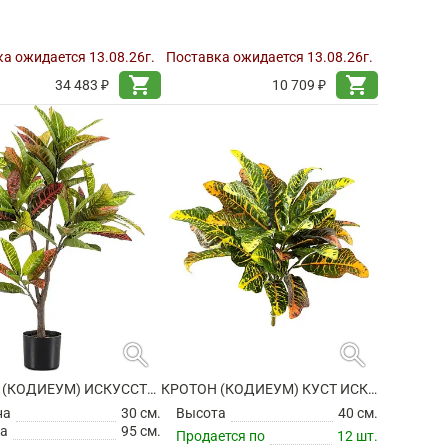
а ожидается 13.08.26г.
Поставка ожидается 13.08.26г.
shopping_cart
shopping_cart
34 483 ₽
10 709 ₽
search
search
КРОТОН (КОДИЕУМ) ИСКУССТВЕННЫЙ
КРОТОН (КОДИЕУМ) КУСТ ИСКУССТВЕННЫЙ
на
30 см.
Высота
40 см.
а
95 см.
Продается по
12 шт.