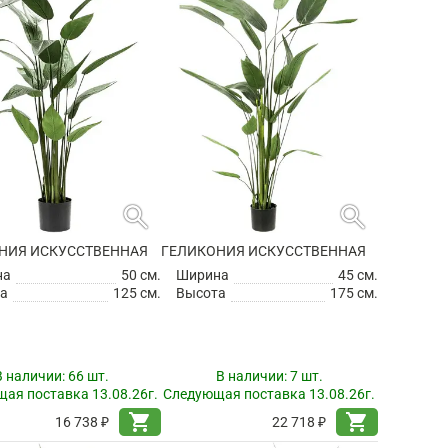
search
search
НИЯ ИСКУССТВЕННАЯ
ГЕЛИКОНИЯ ИСКУССТВЕННАЯ
на
50 см.
Ширина
45 см.
а
125 см.
Высота
175 см.
В наличии:
66 шт.
В наличии:
7 шт.
ая поставка 13.08.26г.
Следующая поставка 13.08.26г.
shopping_cart
shopping_cart
16 738 ₽
22 718 ₽