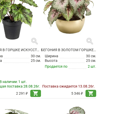
search
search
БЕГОНИЯ В ГОРШКЕ ИСКУССТВЕННАЯ
БЕГОНИЯ В ЗОЛОТОМ ГОРШКЕ ИСКУССТВЕННАЯ
на
30 см.
Ширина
30 см.
а
25 см.
Высота
25 см.
Продается по
2 шт.
В наличии:
1 шт.
ая поставка 28.08.26г.
Поставка ожидается 13.08.26г.
shopping_cart
shopping_cart
2 291 ₽
5 346 ₽