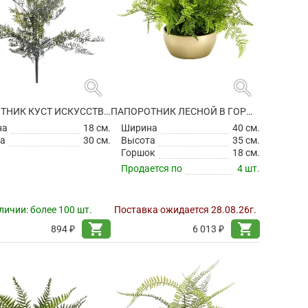
search
search
ПАПОРОТНИК КУСТ ИСКУССТВЕННЫЙ
ПАПОРОТНИК ЛЕСНОЙ В ГОРШКЕ ИСКУССТВЕННЫЙ
на
18 см.
Ширина
40 см.
а
30 см.
Высота
35 см.
Горшок
18 см.
Продается по
4 шт.
личии:
более 100 шт.
Поставка ожидается 28.08.26г.
shopping_cart
shopping_cart
894 ₽
6 013 ₽