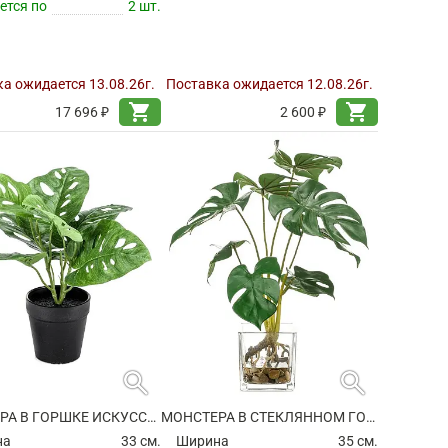
ется по
2 шт.
а ожидается 13.08.26г.
Поставка ожидается 12.08.26г.
shopping_cart
shopping_cart
17 696 ₽
2 600 ₽
search
search
МОНСТЕРА В ГОРШКЕ ИСКУССТВЕННАЯ
МОНСТЕРА В СТЕКЛЯННОМ ГОРШКЕ ИСКУССТВЕННАЯ
на
33 см.
Ширина
35 см.