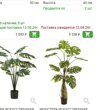
а
30 см.
Высота
40 см.
Продается по
2 шт.
В наличии:
5 шт.
ая поставка 13.08.26г.
Поставка ожидается 13.08.26г.
shopping_cart
shopping_cart
1 593 ₽
5 558 ₽
search
search
РА ИСКУССТВЕННАЯ
МОНСТЕРА ИСКУССТВЕННАЯ