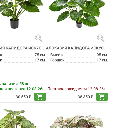
search
search
АЛОКАЗИЯ КАЛИДОРА ИСКУССТВЕННАЯ
АЛОКАЗИЯ КАЛИДОРА ИСКУССТВЕННАЯ
а
75 см.
Высота
95 см.
к
17 см.
Горшок
17 см.
В наличии:
58 шт.
ая поставка 12.08.26г.
Поставка ожидается 12.08.26г.
shopping_cart
shopping_cart
30 550 ₽
38 350 ₽