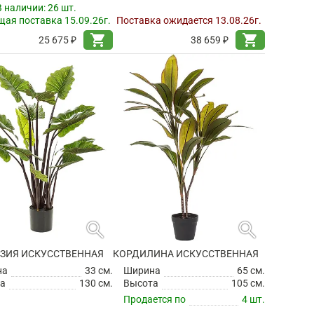
В наличии:
26 шт.
ая поставка 15.09.26г.
Поставка ожидается 13.08.26г.
shopping_cart
shopping_cart
25 675 ₽
38 659 ₽
search
search
ЗИЯ ИСКУССТВЕННАЯ
КОРДИЛИНА ИСКУССТВЕННАЯ
на
33 см.
Ширина
65 см.
а
130 см.
Высота
105 см.
Продается по
4 шт.