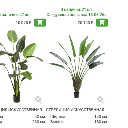
В наличии:
21 шт.
В наличии:
47 шт.
Следующая поставка 13.08.26г.
shopping_cart
shopping_cart
10 075 ₽
20 150 ₽
search
search
ЦИЯ ИСКУССТВЕННАЯ
СТРЕЛИЦИЯ ИСКУССТВЕННАЯ
на
40 см.
Ширина
140 см.
а
230 см.
Высота
180 см.