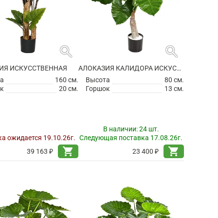
search
search
ИЯ ИСКУССТВЕННАЯ
АЛОКАЗИЯ КАЛИДОРА ИСКУССТВЕННАЯ
а
160 см.
Высота
80 см.
к
20 см.
Горшок
13 см.
В наличии:
24 шт.
а ожидается 19.10.26г.
Следующая поставка 17.08.26г.
shopping_cart
shopping_cart
39 163 ₽
23 400 ₽