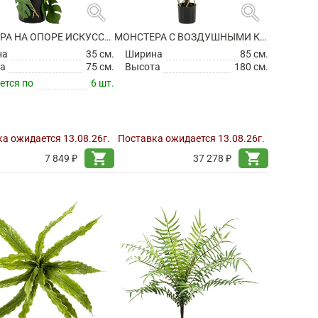
search
search
МОНСТЕРА НА ОПОРЕ ИСКУССТВЕННАЯ
МОНСТЕРА С ВОЗДУШНЫМИ КОРНЯМИ ИСКУССТВЕННАЯ
на
35 см.
Ширина
85 см.
а
75 см.
Высота
180 см.
ется по
6 шт.
а ожидается 13.08.26г.
Поставка ожидается 13.08.26г.
shopping_cart
shopping_cart
7 849 ₽
37 278 ₽