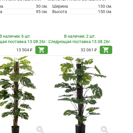
на
30 см.
Ширина
130 см.
а
95 см.
Высота
150 см.
В наличии:
6 шт.
В наличии:
2 шт.
ая поставка 13.08.26г.
Следующая поставка 13.08.26г.
shopping_cart
shopping_cart
13 504 ₽
32 061 ₽
search
search