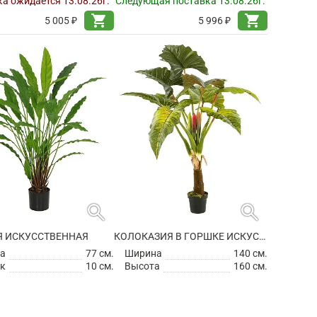
а ожидается 13.08.26г.
Следующая поставка 13.08.26г.
shopping_cart
shopping_cart
5 005 ₽
5 996 ₽
search
search
Я ИСКУССТВЕННАЯ
КОЛОКАЗИЯ В ГОРШКЕ ИСКУССТВЕННАЯ
а
77 см.
Ширина
140 см.
к
10 см.
Высота
160 см.