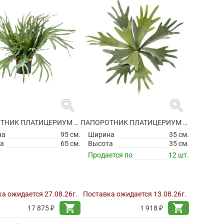
search
search
ПАПОРОТНИК ПЛАТИЦЕРИУМ ОЛЕНЕРОГИЙ В ГОРШКЕ ИСКУССТВЕННЫЙ
ПАПОРОТНИК ПЛАТИЦЕРИУМ ОЛЕНЕРОГИЙ ИСКУССТВЕННЫЙ
на
95 см.
Ширина
35 см.
а
65 см.
Высота
35 см.
Продается по
12 шт.
а ожидается 27.08.26г.
Поставка ожидается 13.08.26г.
shopping_cart
shopping_cart
17 875 ₽
1 918 ₽