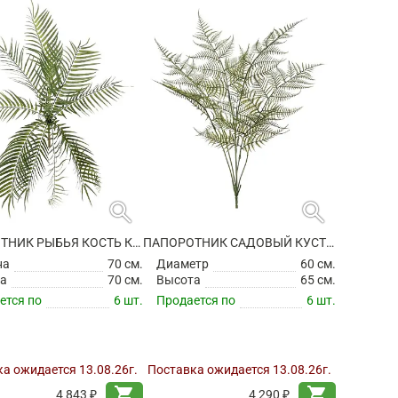
search
search
ПАПОРОТНИК РЫБЬЯ КОСТЬ КУСТ ИСКУССТВЕННЫЙ
ПАПОРОТНИК САДОВЫЙ КУСТ ИСКУССТВЕННЫЙ
на
70 см.
Диаметр
60 см.
а
70 см.
Высота
65 см.
ется по
6 шт.
Продается по
6 шт.
а ожидается 13.08.26г.
Поставка ожидается 13.08.26г.
shopping_cart
shopping_cart
4 843 ₽
4 290 ₽