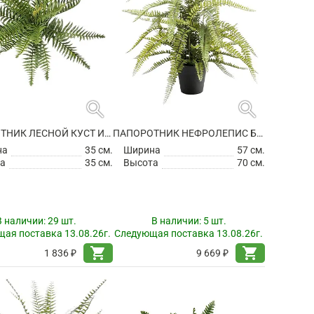
search
search
ПАПОРОТНИК ЛЕСНОЙ КУСТ ИСКУССТВЕННЫЙ
ПАПОРОТНИК НЕФРОЛЕПИС БОСТОН В ГОРШКЕ ИСКУССТВЕННЫЙ
на
35 см.
Ширина
57 см.
а
35 см.
Высота
70 см.
В наличии:
29 шт.
В наличии:
5 шт.
ая поставка 13.08.26г.
Следующая поставка 13.08.26г.
shopping_cart
shopping_cart
1 836 ₽
9 669 ₽