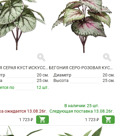
search
search
БЕГОНИЯ СЕРАЯ КУСТ ИСКУССТВЕННАЯ
БЕГОНИЯ СЕРО-РОЗОВАЯ КУСТ ИСКУССТВЕННАЯ
етр
20 см.
Диаметр
20 см.
а
25 см.
Высота
25 см.
ется по
12 шт.
В наличии:
25 шт.
а ожидается 13.08.26г.
Следующая поставка 13.08.26г.
shopping_cart
shopping_cart
1 723 ₽
1 723 ₽