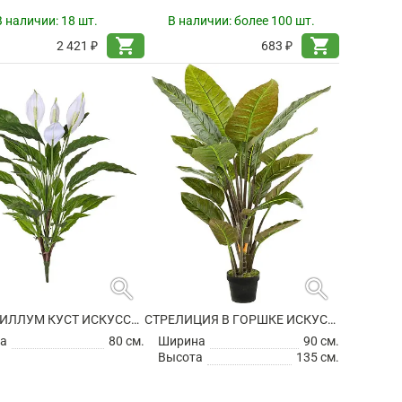
В наличии:
18 шт.
В наличии:
более 100 шт.
shopping_cart
shopping_cart
2 421 ₽
683 ₽
search
search
СПАТИФИЛЛУМ КУСТ ИСКУССТВЕННЫЙ
СТРЕЛИЦИЯ В ГОРШКЕ ИСКУССТВЕННАЯ
а
80 см.
Ширина
90 см.
Высота
135 см.