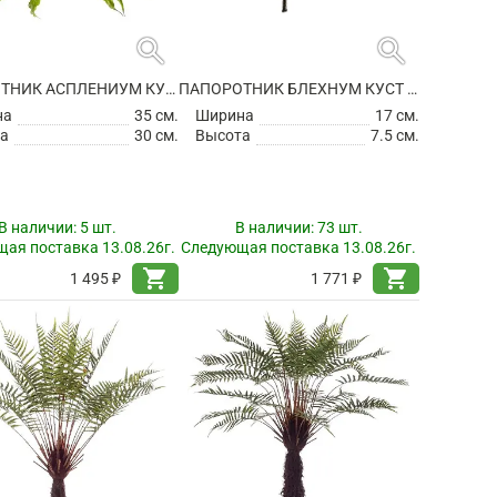
search
search
ПАПОРОТНИК АСПЛЕНИУМ КУСТ ИСКУССТВЕННЫЙ
ПАПОРОТНИК БЛЕХНУМ КУСТ ИСКУССТВЕННЫЙ
на
35 см.
Ширина
17 см.
а
30 см.
Высота
7.5 см.
В наличии:
5 шт.
В наличии:
73 шт.
ая поставка 13.08.26г.
Следующая поставка 13.08.26г.
shopping_cart
shopping_cart
1 495 ₽
1 771 ₽