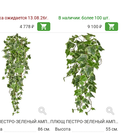
а ожидается 13.08.26г.
В наличии:
более 100 шт.
shopping_cart
shopping_cart
4 778 ₽
9 100 ₽
search
search
ПЛЮЩ ПЕСТРО-ЗЕЛЕНЫЙ АМПЕЛЬНЫЙ ИСКУССТВЕННЫЙ
ПЛЮЩ ПЕСТРО-ЗЕЛЕНЫЙ АМПЕЛЬНЫЙ ИСКУССТВЕННЫЙ
а
86 см.
Высота
55 см.