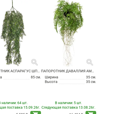
search
search
ПАПОРОТНИК АСПАРАГУС ШПРЕНГЕРА АМПЕЛЬНЫЙ ИСКУССТВЕННЫЙ
ПАПОРОТНИК ДАВАЛЛИЯ АМПЕЛЬНЫЙ ИСКУССТВЕННЫЙ
а
85 см.
Ширина
35 см.
Высота
35 см.
В наличии:
64 шт.
В наличии:
5 шт.
ая поставка 15.09.26г.
Следующая поставка 13.08.26г.