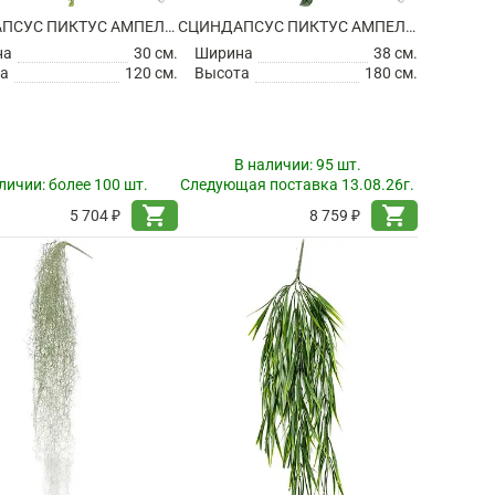
СЦИНДАПСУС ПИКТУС АМПЕЛЬНЫЙ ИСКУССТВЕННЫЙ
СЦИНДАПСУС ПИКТУС АМПЕЛЬНЫЙ ИСКУССТВЕННЫЙ
на
30 см.
Ширина
38 см.
а
120 см.
Высота
180 см.
В наличии:
95 шт.
личии:
более 100 шт.
Следующая поставка 13.08.26г.
shopping_cart
shopping_cart
5 704 ₽
8 759 ₽