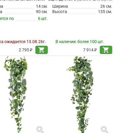
на
14 см.
Ширина
26 см.
а
90 см.
Высота
135 см.
ется по
6 шт.
а ожидается 13.08.26г.
В наличии:
более 100 шт.
shopping_cart
shopping_cart
2 795 ₽
7 914 ₽
search
search