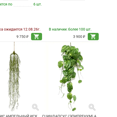
ется по
6 шт.
а ожидается 12.08.26г.
В наличии:
более 100 шт.
shopping_cart
shopping_cart
9 750 ₽
3 900 ₽
search
search
РИПСАЛИС АМПЕЛЬНЫЙ ИСКУССТВЕННЫЙ
СЦИНДАПСУС (ЭПИПРЕНУМ) АМПЕЛЬНЫЙ ИСКУССТВЕННЫЙ