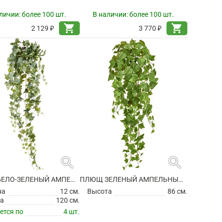
личии:
более 100 шт.
В наличии:
более 100 шт.
shopping_cart
shopping_cart
2 129 ₽
3 770 ₽
search
search
ПЛЮЩ БЕЛО-ЗЕЛЕНЫЙ АМПЕЛЬНЫЙ ИСКУССТВЕННЫЙ
ПЛЮЩ ЗЕЛЕНЫЙ АМПЕЛЬНЫЙ ИСКУССТВЕННЫЙ
на
12 см.
Высота
86 см.
а
120 см.
ется по
4 шт.