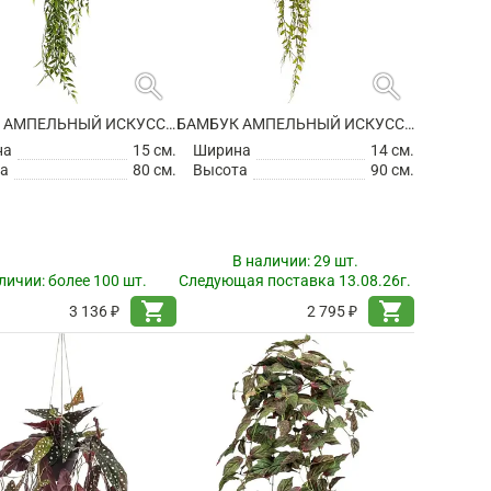
search
search
БАМБУК АМПЕЛЬНЫЙ ИСКУССТВЕННЫЙ
БАМБУК АМПЕЛЬНЫЙ ИСКУССТВЕННЫЙ
на
15 см.
Ширина
14 см.
а
80 см.
Высота
90 см.
В наличии:
29 шт.
личии:
более 100 шт.
Следующая поставка 13.08.26г.
shopping_cart
shopping_cart
3 136 ₽
2 795 ₽