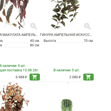
search
search
БЕГОНИЯ МАКУЛАТА АМПЕЛЬНАЯ В ПОДВЕСНОМ КАШПО ИСКУССТВЕННАЯ
ГИНУРА АМПЕЛЬНАЯ ИСКУССТВЕННАЯ
на
40 см.
Высота
70 см.
а
80 см.
В наличии:
9 шт.
ая поставка 13.08.26г.
В наличии:
5 шт.
shopping_cart
shopping_cart
6 988 ₽
2 080 ₽