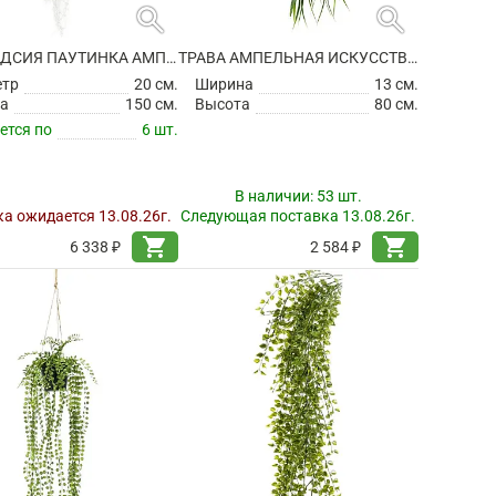
search
search
ТИЛЛАНДСИЯ ПАУТИНКА АМПЕЛЬНАЯ ИСКУССТВЕННАЯ
ТРАВА АМПЕЛЬНАЯ ИСКУССТВЕННАЯ
етр
20 см.
Ширина
13 см.
а
150 см.
Высота
80 см.
ется по
6 шт.
В наличии:
53 шт.
а ожидается 13.08.26г.
Следующая поставка 13.08.26г.
shopping_cart
shopping_cart
6 338 ₽
2 584 ₽