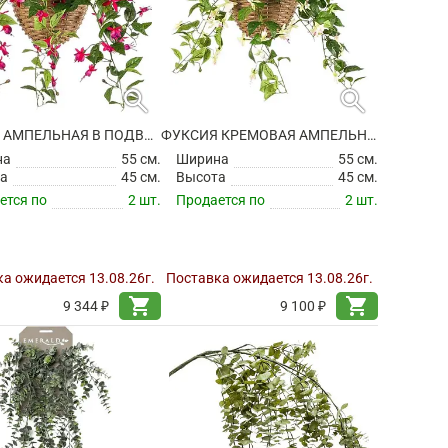
search
search
ФУКСИЯ АМПЕЛЬНАЯ В ПОДВЕСНОМ КАШПО ИСКУССТВЕННАЯ
ФУКСИЯ КРЕМОВАЯ АМПЕЛЬНАЯ В ПОДВЕСНОМ КАШПО ИСКУССТВЕННАЯ
на
55 см.
Ширина
55 см.
а
45 см.
Высота
45 см.
ется по
2 шт.
Продается по
2 шт.
а ожидается 13.08.26г.
Поставка ожидается 13.08.26г.
shopping_cart
shopping_cart
9 344 ₽
9 100 ₽