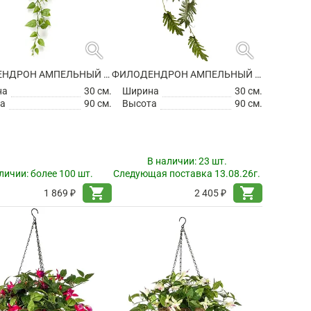
search
search
ФИЛОДЕНДРОН АМПЕЛЬНЫЙ ИСКУССТВЕННЫЙ
ФИЛОДЕНДРОН АМПЕЛЬНЫЙ ИСКУССТВЕННЫЙ
на
30 см.
Ширина
30 см.
а
90 см.
Высота
90 см.
В наличии:
23 шт.
личии:
более 100 шт.
Следующая поставка 13.08.26г.
shopping_cart
shopping_cart
1 869 ₽
2 405 ₽