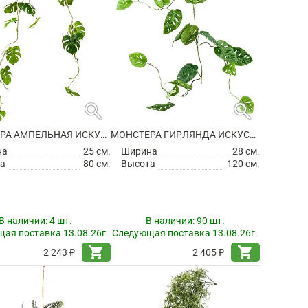
search
search
МОНСТЕРА АМПЕЛЬНАЯ ИСКУССТВЕННАЯ
МОНСТЕРА ГИРЛЯНДА ИСКУССТВЕННАЯ
на
25 см.
Ширина
28 см.
а
80 см.
Высота
120 см.
В наличии:
4 шт.
В наличии:
90 шт.
ая поставка 13.08.26г.
Следующая поставка 13.08.26г.
shopping_cart
shopping_cart
2 243 ₽
2 405 ₽