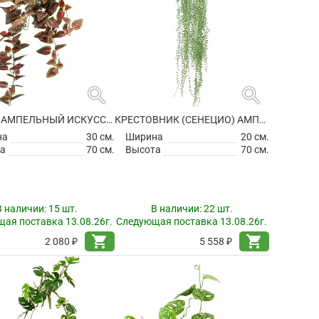
search
search
КОЛЕУС АМПЕЛЬНЫЙ ИСКУССТВЕННЫЙ
КРЕСТОВНИК (СЕНЕЦИО) АМПЕЛЬНЫЙ В ПОДВЕСНОМ ГОРШКЕ ИСКУССТВЕННЫЙ
на
30 см.
Ширина
20 см.
а
70 см.
Высота
70 см.
В наличии:
15 шт.
В наличии:
22 шт.
ая поставка 13.08.26г.
Следующая поставка 13.08.26г.
shopping_cart
shopping_cart
2 080 ₽
5 558 ₽