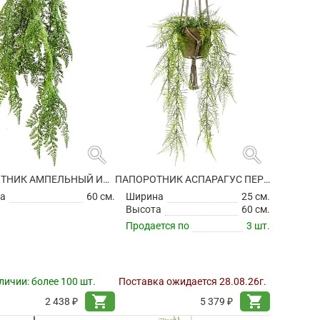
search
search
ПАПОРОТНИК АМПЕЛЬНЫЙ ИСКУССТВЕННЫЙ
ПАПОРОТНИК АСПАРАГУС ПЕРИСТЫЙ АМПЕЛЬНЫЙ В ПОДВЕСНОМ ГОРШКЕ ИСКУССТВЕННЫЙ
а
60 см.
Ширина
25 см.
Высота
60 см.
Продается по
3 шт.
личии:
более 100 шт.
Поставка ожидается 28.08.26г.
shopping_cart
shopping_cart
2 438 ₽
5 379 ₽