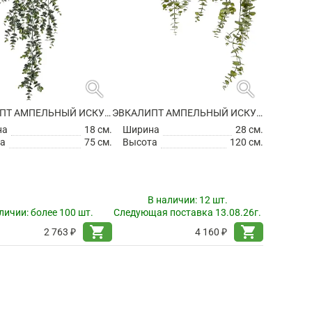
search
search
ЭВКАЛИПТ АМПЕЛЬНЫЙ ИСКУССТВЕННЫЙ
ЭВКАЛИПТ АМПЕЛЬНЫЙ ИСКУССТВЕННЫЙ
на
18 см.
Ширина
28 см.
а
75 см.
Высота
120 см.
В наличии:
12 шт.
личии:
более 100 шт.
Следующая поставка 13.08.26г.
shopping_cart
shopping_cart
2 763 ₽
4 160 ₽