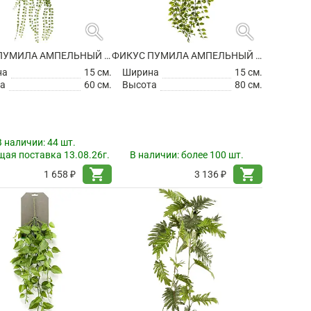
search
search
ФИКУС ПУМИЛА АМПЕЛЬНЫЙ ИСКУССТВЕННЫЙ
ФИКУС ПУМИЛА АМПЕЛЬНЫЙ ИСКУССТВЕННЫЙ
на
15 см.
Ширина
15 см.
а
60 см.
Высота
80 см.
В наличии:
44 шт.
ая поставка 13.08.26г.
В наличии:
более 100 шт.
shopping_cart
shopping_cart
1 658 ₽
3 136 ₽