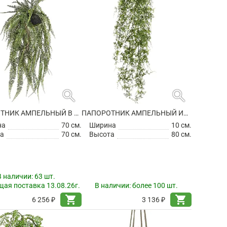
search
search
ПАПОРОТНИК АМПЕЛЬНЫЙ В ПОДВЕСНОМ ГОРШКЕ ИСКУССТВЕННЫЙ
ПАПОРОТНИК АМПЕЛЬНЫЙ ИСКУССТВЕННЫЙ
на
70 см.
Ширина
10 см.
а
70 см.
Высота
80 см.
В наличии:
63 шт.
ая поставка 13.08.26г.
В наличии:
более 100 шт.
shopping_cart
shopping_cart
6 256 ₽
3 136 ₽