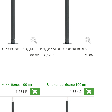
search
search
ТОР УРОВНЯ ВОДЫ
ИНДИКАТОР УРОВНЯ ВОДЫ
а
55 см.
Длина
60 см.
личии:
более 100 шт.
В наличии:
более 100 шт.
shopping_cart
shopping_cart
1 281 ₽
1 334 ₽