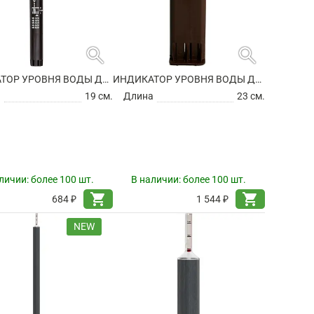
search
search
ИНДИКАТОР УРОВНЯ ВОДЫ ДЛЯ ГИДРОПОНИКИ
ИНДИКАТОР УРОВНЯ ВОДЫ ДЛЯ ГИДРОПОНИКИ
а
19 см.
Длина
23 см.
личии:
более 100 шт.
В наличии:
более 100 шт.
shopping_cart
shopping_cart
684 ₽
1 544 ₽
NEW