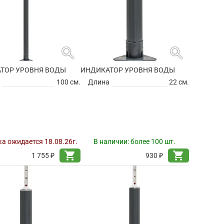
search
search
ТОР УРОВНЯ ВОДЫ
ИНДИКАТОР УРОВНЯ ВОДЫ
а
100 см.
Длина
22 см.
а ожидается 18.08.26г.
В наличии:
более 100 шт.
shopping_cart
shopping_cart
1 755 ₽
930 ₽