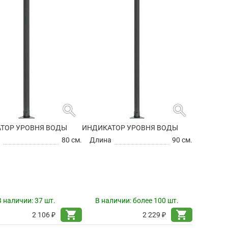
search
search
ТОР УРОВНЯ ВОДЫ
ИНДИКАТОР УРОВНЯ ВОДЫ
а
80 см.
Длина
90 см.
В наличии:
37 шт.
В наличии:
более 100 шт.
shopping_cart
shopping_cart
2 106 ₽
2 229 ₽