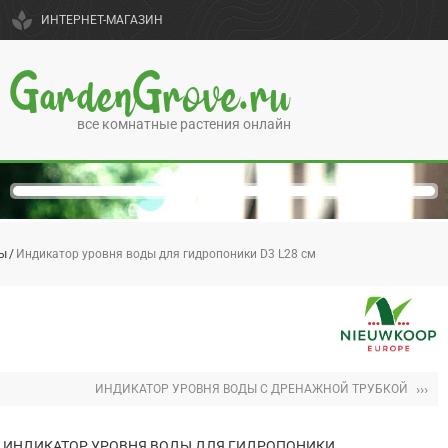
spa
ИНТЕРНЕТ-МАГАЗИН
GardenGrove.ru
все комнатные растения онлайн
ды
Индикатор уровня воды для гидропоники D3 L28 см
›››
ИНДИКАТОР УРОВНЯ ВОДЫ С ДРЕНАЖНОЙ ТРУБКОЙ
ИНДИКАТОР УРОВНЯ ВОДЫ ДЛЯ ГИДРОПОНИКИ