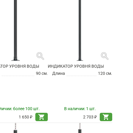
search
search
ТОР УРОВНЯ ВОДЫ
ИНДИКАТОР УРОВНЯ ВОДЫ
а
90 см.
Длина
120 см.
личии:
более 100 шт.
В наличии:
1 шт.
shopping_cart
shopping_cart
1 650 ₽
2 703 ₽