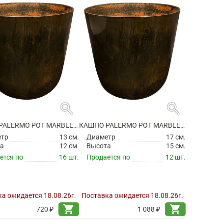
search
search
КАШПО PALERMO POT MARBLE BROWN
КАШПО PALERMO POT MARBLE BROWN
етр
13 см.
Диаметр
17 см.
а
12 см.
Высота
15 см.
ется по
16 шт.
Продается по
12 шт.
а ожидается 18.08.26г.
Поставка ожидается 18.08.26г.
shopping_cart
shopping_cart
720 ₽
1 088 ₽