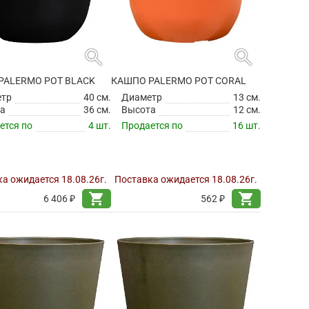
search
search
PALERMO POT BLACK
КАШПО PALERMO POT CORAL
етр
40 см.
Диаметр
13 см.
а
36 см.
Высота
12 см.
ется по
4 шт.
Продается по
16 шт.
а ожидается 18.08.26г.
Поставка ожидается 18.08.26г.
shopping_cart
shopping_cart
6 406 ₽
562 ₽