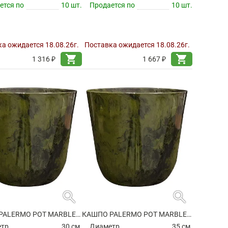
ется по
10 шт.
Продается по
10 шт.
а ожидается 18.08.26г.
Поставка ожидается 18.08.26г.
shopping_cart
shopping_cart
1 316 ₽
1 667 ₽
search
search
КАШПО PALERMO POT MARBLE GREEN
КАШПО PALERMO POT MARBLE GREEN
етр
30 см.
Диаметр
35 см.