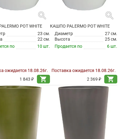
search
search
PALERMO POT WHITE
КАШПО PALERMO POT WHITE
етр
23 см.
Диаметр
27 см.
а
22 см.
Высота
25 см.
ется по
10 шт.
Продается по
6 шт.
а ожидается 18.08.26г.
Поставка ожидается 18.08.26г.
shopping_cart
shopping_cart
1 843 ₽
2 369 ₽