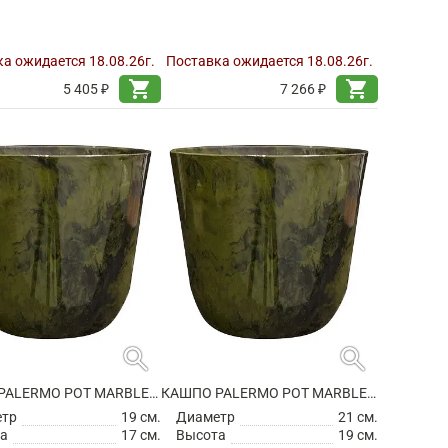
а ожидается 18.08.26г.
Поставка ожидается 18.08.26г.
shopping_cart
shopping_cart
5 405 ₽
7 266 ₽
search
search
КАШПО PALERMO POT MARBLE GREEN
КАШПО PALERMO POT MARBLE GREEN
етр
19 см.
Диаметр
21 см.
а
17 см.
Высота
19 см.