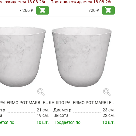
а ожидается 18.08.26г.
Поставка ожидается 18.08.26г.
shopping_cart
shopping_cart
7 266 ₽
720 ₽
search
search
КАШПО PALERMO POT MARBLE CLOUD
КАШПО PALERMO POT MARBLE CLOUD
етр
21 см.
Диаметр
23 см.
а
19 см.
Высота
22 см.
ется по
10 шт.
Продается по
10 шт.