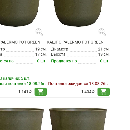
search
search
PALERMO POT GREEN
КАШПО PALERMO POT GREEN
етр
19 см.
Диаметр
21 см.
а
17 см.
Высота
19 см.
ется по
10 шт.
Продается по
10 шт.
В наличии:
5 шт.
ая поставка 18.08.26г.
Поставка ожидается 18.08.26г.
shopping_cart
shopping_cart
1 141 ₽
1 404 ₽