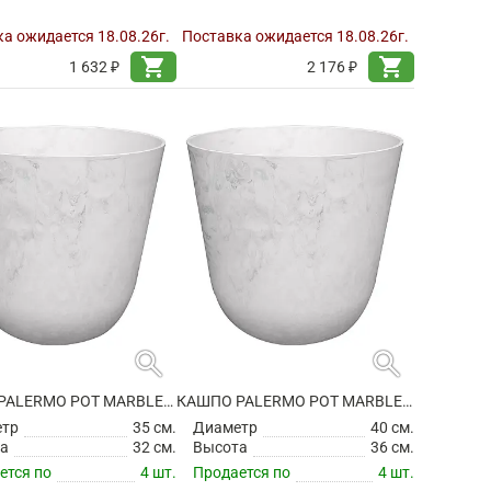
а ожидается 18.08.26г.
Поставка ожидается 18.08.26г.
shopping_cart
shopping_cart
1 632 ₽
2 176 ₽
search
search
КАШПО PALERMO POT MARBLE CLOUD
КАШПО PALERMO POT MARBLE CLOUD
етр
35 см.
Диаметр
40 см.
а
32 см.
Высота
36 см.
ется по
4 шт.
Продается по
4 шт.