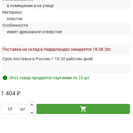
в помещении и на улице
Материал
пластик
Особенности
имеет дренажное отверстие
Поставка на склад в Нидерландах ожидается 18.08.26г.
Срок поставки в Россию ≈ 10-20 рабочих дней.
info
Этот товар продается партиями по 10 шт.
1 404 ₽
keyboard_arrow_up
shopping_cart
шт
keyboard_arrow_down