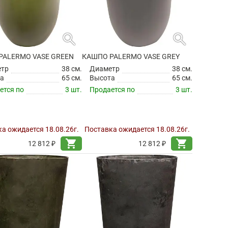
search
search
PALERMO VASE GREEN
КАШПО PALERMO VASE GREY
етр
38 см.
Диаметр
38 см.
а
65 см.
Высота
65 см.
ется по
3 шт.
Продается по
3 шт.
а ожидается 18.08.26г.
Поставка ожидается 18.08.26г.
shopping_cart
shopping_cart
12 812 ₽
12 812 ₽