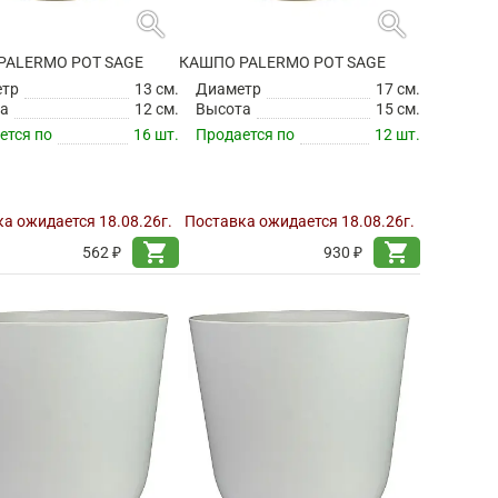
search
search
PALERMO POT SAGE
КАШПО PALERMO POT SAGE
етр
13 см.
Диаметр
17 см.
а
12 см.
Высота
15 см.
ется по
16 шт.
Продается по
12 шт.
а ожидается 18.08.26г.
Поставка ожидается 18.08.26г.
shopping_cart
shopping_cart
562 ₽
930 ₽