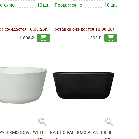
ется по
10 шт.
Продается по
10 шт.
а ожидается 18.08.26г.
Поставка ожидается 18.08.26г.
shopping_cart
shopping_cart
1 808 ₽
1 808 ₽
search
search
PALERMO BOWL WHITE
КАШПО PALERMO PLANTER BLACK