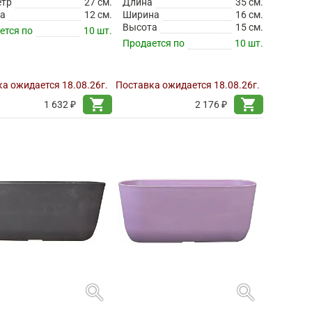
етр
27 см.
Длина
35 см.
а
12 см.
Ширина
16 см.
Высота
15 см.
ется по
10 шт.
Продается по
10 шт.
а ожидается 18.08.26г.
Поставка ожидается 18.08.26г.
shopping_cart
shopping_cart
1 632 ₽
2 176 ₽
search
search