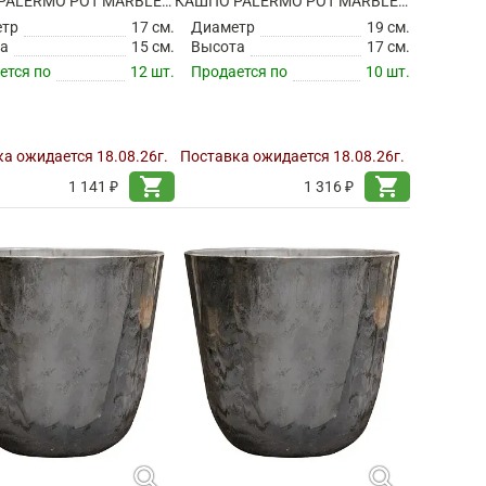
КАШПО PALERMO POT MARBLE GREY
КАШПО PALERMO POT MARBLE GREY
етр
17 см.
Диаметр
19 см.
а
15 см.
Высота
17 см.
ется по
12 шт.
Продается по
10 шт.
а ожидается 18.08.26г.
Поставка ожидается 18.08.26г.
shopping_cart
shopping_cart
1 141 ₽
1 316 ₽
search
search