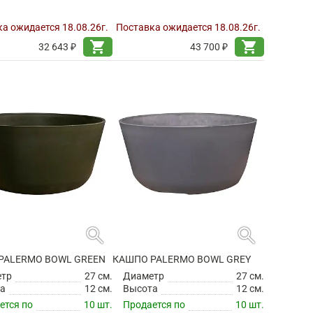
а ожидается 18.08.26г.
Поставка ожидается 18.08.26г.
shopping_cart
shopping_cart
32 643 ₽
43 700 ₽
search
search
PALERMO BOWL GREEN
КАШПО PALERMO BOWL GREY
етр
27 см.
Диаметр
27 см.
а
12 см.
Высота
12 см.
ется по
10 шт.
Продается по
10 шт.