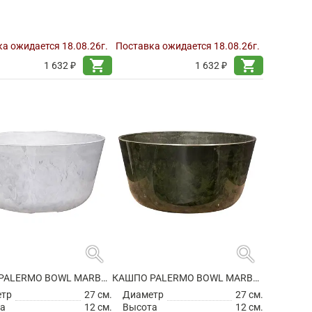
а ожидается 18.08.26г.
Поставка ожидается 18.08.26г.
shopping_cart
shopping_cart
1 632 ₽
1 632 ₽
search
search
КАШПО PALERMO BOWL MARBLE CLOUD
КАШПО PALERMO BOWL MARBLE GREEN
етр
27 см.
Диаметр
27 см.
а
12 см.
Высота
12 см.