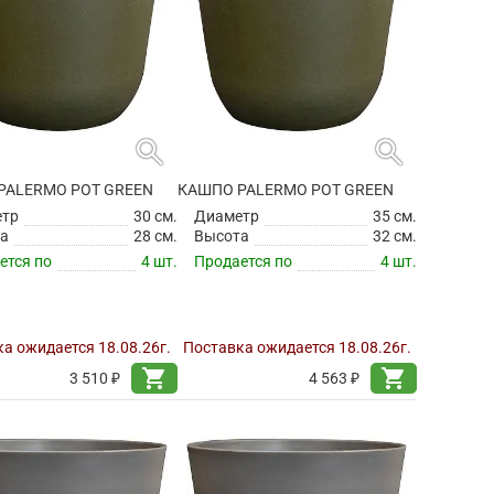
search
search
PALERMO POT GREEN
КАШПО PALERMO POT GREEN
етр
30 см.
Диаметр
35 см.
а
28 см.
Высота
32 см.
ется по
4 шт.
Продается по
4 шт.
а ожидается 18.08.26г.
Поставка ожидается 18.08.26г.
shopping_cart
shopping_cart
3 510 ₽
4 563 ₽