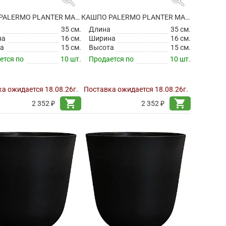
КАШПО PALERMO PLANTER MARBLE GREEN
КАШПО PALERMO PLANTER MARBLE GREY
а
35 см.
Длина
35 см.
на
16 см.
Ширина
16 см.
а
15 см.
Высота
15 см.
ется по
10 шт.
Продается по
10 шт.
а ожидается 18.08.26г.
Поставка ожидается 18.08.26г.
shopping_cart
shopping_cart
2 352 ₽
2 352 ₽