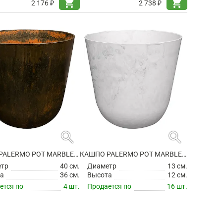
shopping_cart
shopping_cart
2 176 ₽
2 738 ₽
search
search
КАШПО PALERMO POT MARBLE BROWN
КАШПО PALERMO POT MARBLE CLOUD
етр
40 см.
Диаметр
13 см.
а
36 см.
Высота
12 см.
ется по
4 шт.
Продается по
16 шт.