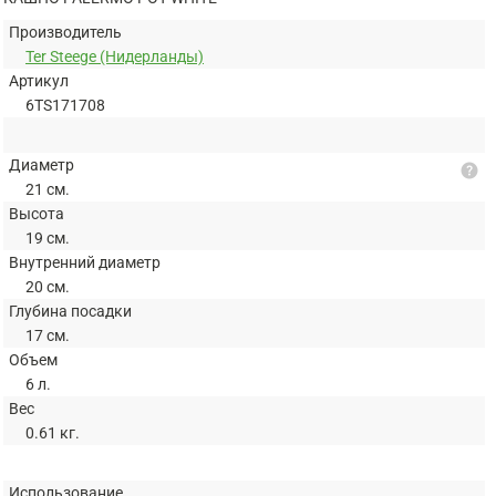
Производитель
Ter Steege (Нидерланды)
Артикул
6TS171708
Диаметр
help
21 см.
Высота
19 см.
Внутренний диаметр
20 см.
Глубина посадки
17 см.
Объем
6 л.
Вес
0.61 кг.
Использование