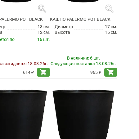
search
search
PALERMO POT BLACK
КАШПО PALERMO POT BLACK
етр
13 см.
Диаметр
17 см.
а
12 см.
Высота
15 см.
ется по
16 шт.
В наличии:
6 шт.
а ожидается 18.08.26г.
Следующая поставка 18.08.26г.
shopping_cart
shopping_cart
614 ₽
965 ₽