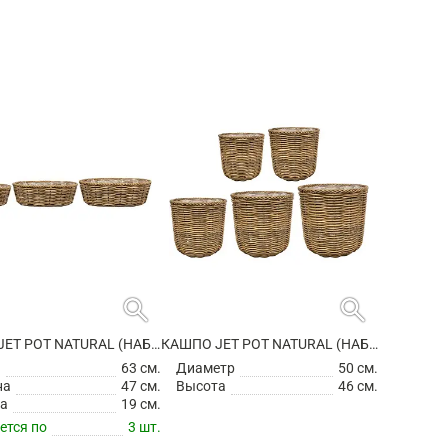
search
search
КАШПО JET POT NATURAL (НАБОР 3 ШТ)
КАШПО JET POT NATURAL (НАБОР 5 ШТ)
а
63 см.
Диаметр
50 см.
на
47 см.
Высота
46 см.
а
19 см.
ется по
3 шт.