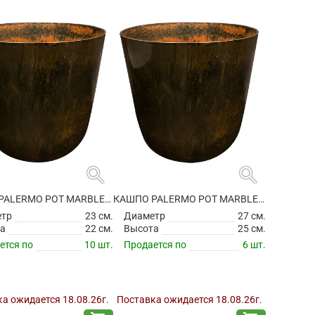
search
search
КАШПО PALERMO POT MARBLE BROWN
КАШПО PALERMO POT MARBLE BROWN
етр
23 см.
Диаметр
27 см.
а
22 см.
Высота
25 см.
ется по
10 шт.
Продается по
6 шт.
а ожидается 18.08.26г.
Поставка ожидается 18.08.26г.