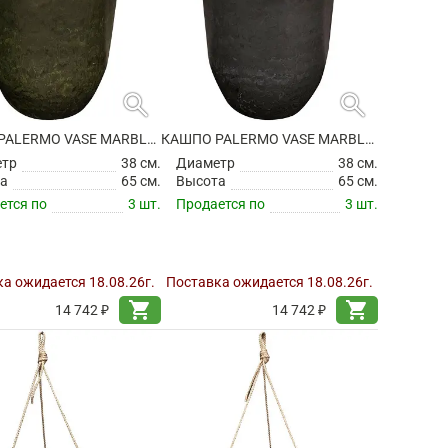
search
search
КАШПО PALERMO VASE MARBLE GREEN
КАШПО PALERMO VASE MARBLE GREY
етр
38 см.
Диаметр
38 см.
а
65 см.
Высота
65 см.
ется по
3 шт.
Продается по
3 шт.
а ожидается 18.08.26г.
Поставка ожидается 18.08.26г.
shopping_cart
shopping_cart
14 742 ₽
14 742 ₽