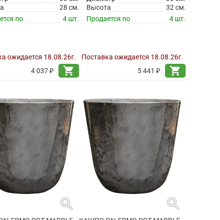
а
28 см.
Высота
32 см.
ется по
4 шт.
Продается по
4 шт.
а ожидается 18.08.26г.
Поставка ожидается 18.08.26г.
shopping_cart
shopping_cart
4 037 ₽
5 441 ₽
search
search