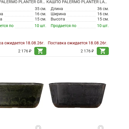
КАШПО PALERMO PLANTER GREY
КАШПО PALERMO PLANTER LAVENDER
а
35 см.
Длина
36 см.
на
16 см.
Ширина
16 см.
а
15 см.
Высота
15 см.
ется по
10 шт.
Продается по
10 шт.
а ожидается 18.08.26г.
Поставка ожидается 18.08.26г.
shopping_cart
shopping_cart
2 176 ₽
2 176 ₽
search
search