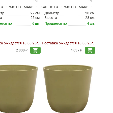
КАШПО PALERMO POT MARBLE GREY
КАШПО PALERMO POT MARBLE GREY
етр
27 см.
Диаметр
30 см.
а
25 см.
Высота
28 см.
ется по
6 шт.
Продается по
4 шт.
а ожидается 18.08.26г.
Поставка ожидается 18.08.26г.
shopping_cart
shopping_cart
2 808 ₽
4 037 ₽