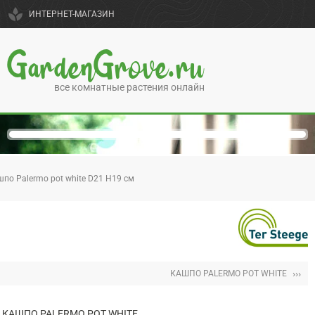
spa
ИНТЕРНЕТ-МАГАЗИН
GardenGrove.ru
все комнатные растения онлайн
по Palermo pot white D21 H19 см
›››
КАШПО PALERMO POT WHITE
КАШПО PALERMO POT WHITE