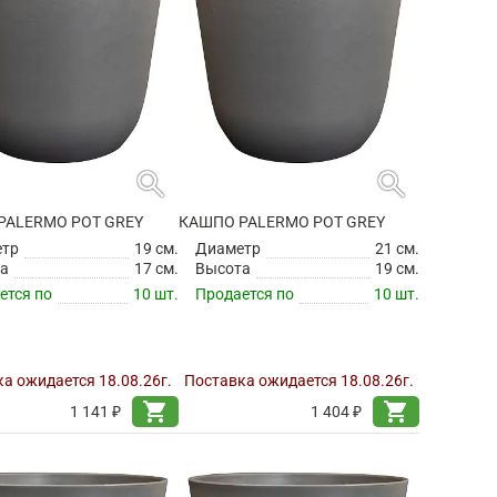
search
search
PALERMO POT GREY
КАШПО PALERMO POT GREY
етр
19 см.
Диаметр
21 см.
а
17 см.
Высота
19 см.
ется по
10 шт.
Продается по
10 шт.
а ожидается 18.08.26г.
Поставка ожидается 18.08.26г.
shopping_cart
shopping_cart
1 141 ₽
1 404 ₽