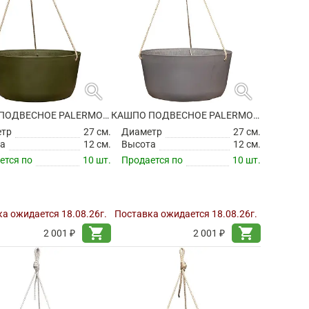
search
search
КАШПО ПОДВЕСНОЕ PALERMO HANGER GREEN
КАШПО ПОДВЕСНОЕ PALERMO HANGER GREY
етр
27 см.
Диаметр
27 см.
а
12 см.
Высота
12 см.
ется по
10 шт.
Продается по
10 шт.
а ожидается 18.08.26г.
Поставка ожидается 18.08.26г.
shopping_cart
shopping_cart
2 001 ₽
2 001 ₽