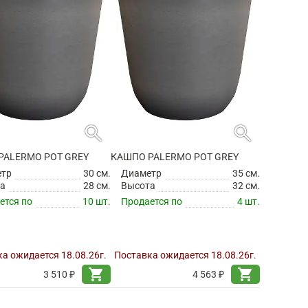
search
search
PALERMO POT GREY
КАШПО PALERMO POT GREY
етр
30 см.
Диаметр
35 см.
а
28 см.
Высота
32 см.
ется по
10 шт.
Продается по
4 шт.
а ожидается 18.08.26г.
Поставка ожидается 18.08.26г.
shopping_cart
shopping_cart
3 510 ₽
4 563 ₽