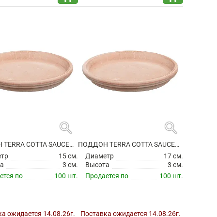
search
search
ПОДДОН TERRA COTTA SAUCER ANTIQUES
ПОДДОН TERRA COTTA SAUCER ANTIQUES
етр
15 см.
Диаметр
17 см.
а
3 см.
Высота
3 см.
ется по
100 шт.
Продается по
100 шт.
а ожидается 14.08.26г.
Поставка ожидается 14.08.26г.