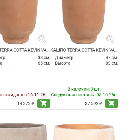
search
search
КАШПО TERRA COTTA KEVIN VASE TERRA
КАШПО TERRA COTTA KEVIN VASE TERRA
етр
38 см.
Диаметр
47 см.
а
65 см.
Высота
83 см.
В наличии:
3 шт.
а ожидается 16.11.26г.
Следующая поставка 05.10.26г.
shopping_cart
shopping_cart
14 373 ₽
37 592 ₽