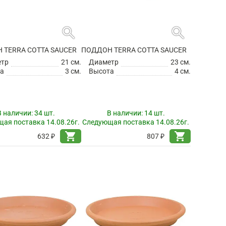
search
search
 TERRA COTTA SAUCER
ПОДДОН TERRA COTTA SAUCER
етр
21 см.
Диаметр
23 см.
а
3 см.
Высота
4 см.
В наличии:
34 шт.
В наличии:
14 шт.
ая поставка 14.08.26г.
Следующая поставка 14.08.26г.
shopping_cart
shopping_cart
632 ₽
807 ₽