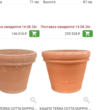
а
71 см.
Высота
87 см.
а ожидается 14.08.26г.
Поставка ожидается 14.08.26г.
shopping_cart
shopping_cart
146 016 ₽
255 528 ₽
search
search
КАШПО TERRA COTTA DOPPIO BORDO ANTIQUES
КАШПО TERRA COTTA DOPPIO BORDO ANTIQUES