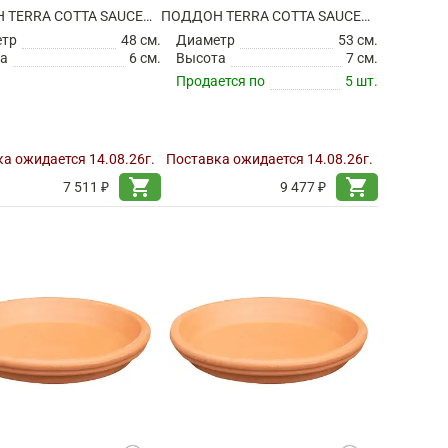
ПОДДОН TERRA COTTA SAUCER GREY
ПОДДОН TERRA COTTA SAUCER GREY
етр
48 см.
Диаметр
53 см.
а
6 см.
Высота
7 см.
Продается по
5 шт.
а ожидается 14.08.26г.
Поставка ожидается 14.08.26г.
shopping_cart
shopping_cart
7 511 ₽
9 477 ₽