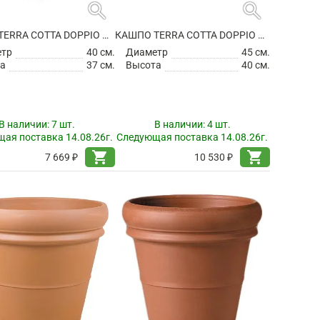
search
search
КАШПО TERRA COTTA DOPPIO BORDO
КАШПО TERRA COTTA DOPPIO BORDO
етр
40 см.
Диаметр
45 см.
а
37 см.
Высота
40 см.
В наличии:
7 шт.
В наличии:
4 шт.
ая поставка 14.08.26г.
Следующая поставка 14.08.26г.
shopping_cart
shopping_cart
7 669 ₽
10 530 ₽