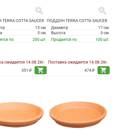
search
search
 TERRA COTTA SAUCER
ПОДДОН TERRA COTTA SAUCER
етр
13 см.
Диаметр
17 см.
а
3 см.
Высота
3 см.
ется по
200 шт.
Продается по
100 шт.
а ожидается 14.08.26г.
Поставка ожидается 14.08.26г.
shopping_cart
shopping_cart
351 ₽
474 ₽