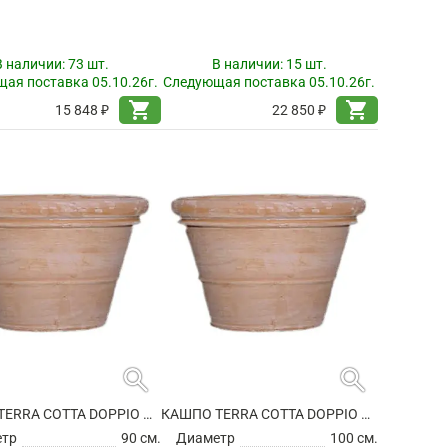
В наличии:
73 шт.
В наличии:
15 шт.
ая поставка 05.10.26г.
Следующая поставка 05.10.26г.
shopping_cart
shopping_cart
15 848 ₽
22 850 ₽
search
search
КАШПО TERRA COTTA DOPPIO BORDO (HANDMADE)
КАШПО TERRA COTTA DOPPIO BORDO (HANDMADE)
етр
90 см.
Диаметр
100 см.