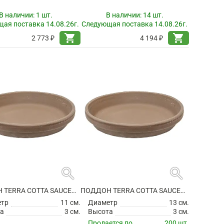
В наличии:
1 шт.
В наличии:
14 шт.
ая поставка 14.08.26г.
Следующая поставка 14.08.26г.
shopping_cart
shopping_cart
2 773 ₽
4 194 ₽
search
search
ПОДДОН TERRA COTTA SAUCER GREY
ПОДДОН TERRA COTTA SAUCER GREY
етр
11 см.
Диаметр
13 см.
а
3 см.
Высота
3 см.
Продается по
200 шт.