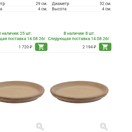
етр
29 см.
Диаметр
32 см.
а
4 см.
Высота
4 см.
В наличии:
25 шт.
В наличии:
8 шт.
ая поставка 14.08.26г.
Следующая поставка 14.08.26г.
shopping_cart
shopping_cart
1 720 ₽
2 194 ₽
search
search