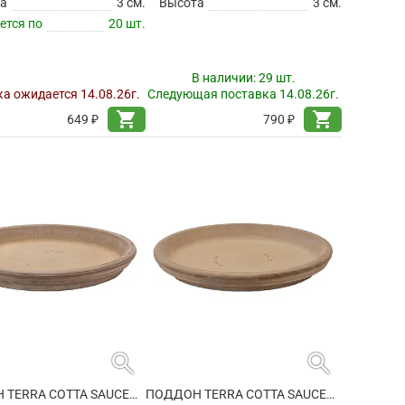
а
3 см.
Высота
3 см.
ется по
20 шт.
В наличии:
29 шт.
а ожидается 14.08.26г.
Следующая поставка 14.08.26г.
shopping_cart
shopping_cart
649 ₽
790 ₽
search
search
ПОДДОН TERRA COTTA SAUCER GREY
ПОДДОН TERRA COTTA SAUCER GREY