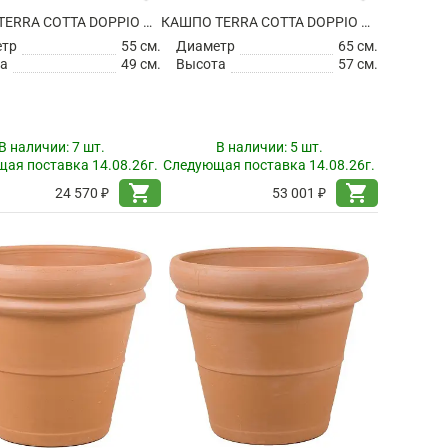
КАШПО TERRA COTTA DOPPIO BORDO GREY
КАШПО TERRA COTTA DOPPIO BORDO GREY
етр
55 см.
Диаметр
65 см.
а
49 см.
Высота
57 см.
В наличии:
7 шт.
В наличии:
5 шт.
ая поставка 14.08.26г.
Следующая поставка 14.08.26г.
shopping_cart
shopping_cart
24 570 ₽
53 001 ₽