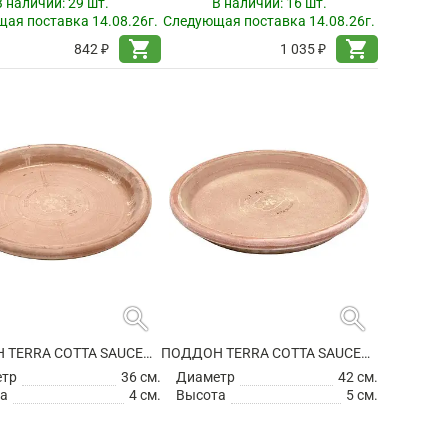
В наличии:
29 шт.
В наличии:
16 шт.
ая поставка 14.08.26г.
Следующая поставка 14.08.26г.
shopping_cart
shopping_cart
842 ₽
1 035 ₽
search
search
ПОДДОН TERRA COTTA SAUCER ANTIQUES
ПОДДОН TERRA COTTA SAUCER ANTIQUES
етр
36 см.
Диаметр
42 см.
а
4 см.
Высота
5 см.