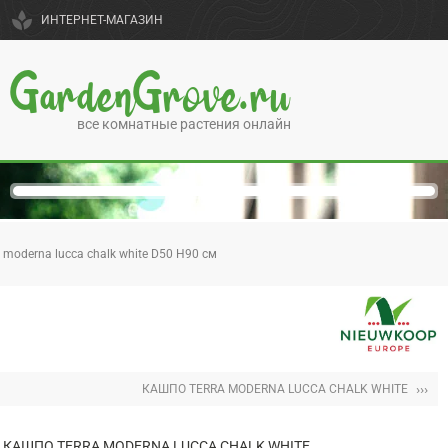
spa
ИНТЕРНЕТ-МАГАЗИН
GardenGrove.ru
все комнатные растения онлайн
 moderna lucca chalk white D50 H90 см
›››
КАШПО TERRA MODERNA LUCCA CHALK WHITE
КАШПО TERRA MODERNA LUCCA CHALK WHITE