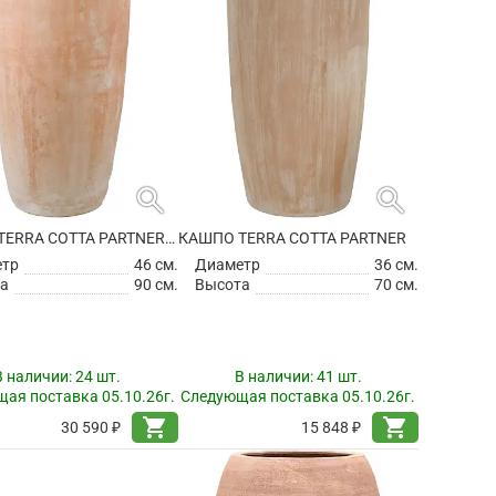
search
search
КАШПО TERRA COTTA PARTNER EXTRA
КАШПО TERRA COTTA PARTNER
етр
46 см.
Диаметр
36 см.
а
90 см.
Высота
70 см.
В наличии:
24 шт.
В наличии:
41 шт.
ая поставка 05.10.26г.
Следующая поставка 05.10.26г.
shopping_cart
shopping_cart
30 590 ₽
15 848 ₽