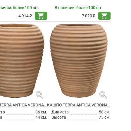
личии:
более 100 шт.
В наличии:
более 100 шт.
shopping_cart
shopping_cart
4 914 ₽
7 020 ₽
search
search
КАШПО TERRA ANTICA VERONA CHALK WHITE
КАШПО TERRA ANTICA VERONA CHALK WHITE
етр
36 см.
Диаметр
58 см.
а
44 см.
Высота
75 см.