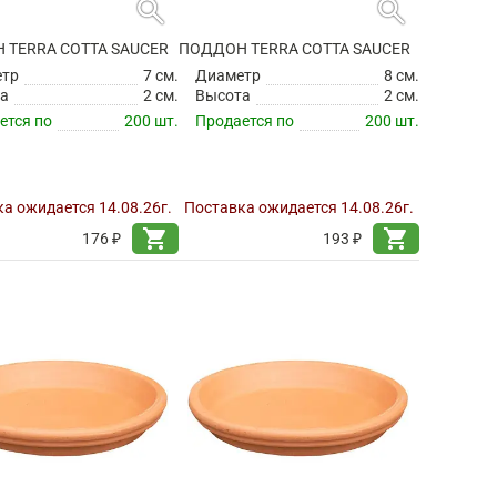
search
search
 TERRA COTTA SAUCER
ПОДДОН TERRA COTTA SAUCER
етр
7 см.
Диаметр
8 см.
а
2 см.
Высота
2 см.
ется по
200 шт.
Продается по
200 шт.
а ожидается 14.08.26г.
Поставка ожидается 14.08.26г.
shopping_cart
shopping_cart
176 ₽
193 ₽