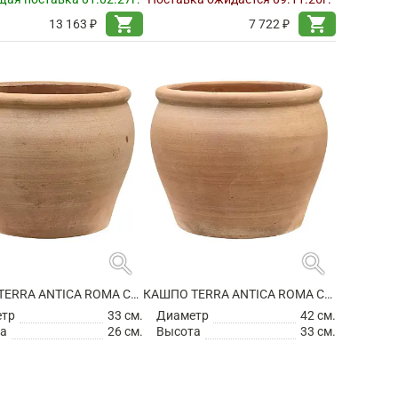
shopping_cart
shopping_cart
13 163 ₽
7 722 ₽
search
search
КАШПО TERRA ANTICA ROMA CHALK WHITE
КАШПО TERRA ANTICA ROMA CHALK WHITE
етр
33 см.
Диаметр
42 см.
а
26 см.
Высота
33 см.