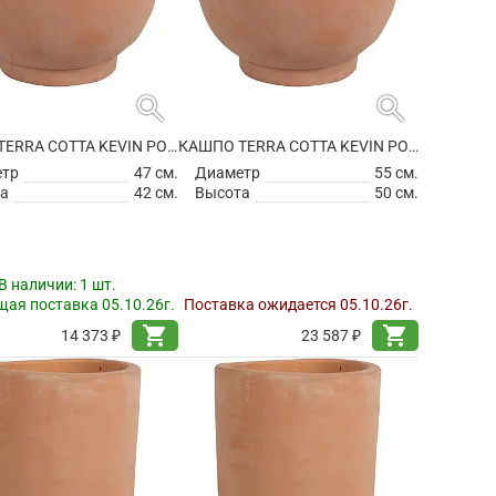
search
search
КАШПО TERRA COTTA KEVIN POT TERRA
КАШПО TERRA COTTA KEVIN POT TERRA
етр
47 см.
Диаметр
55 см.
а
42 см.
Высота
50 см.
В наличии:
1 шт.
ая поставка 05.10.26г.
Поставка ожидается 05.10.26г.
shopping_cart
shopping_cart
14 373 ₽
23 587 ₽