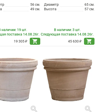
етр
56 см.
Диаметр
65 см.
а
49 см.
Высота
57 см.
В наличии:
19 шт.
В наличии:
3 шт.
ая поставка 14.08.26г.
Следующая поставка 14.08.26г.
shopping_cart
shopping_cart
19 305 ₽
45 630 ₽
search
search