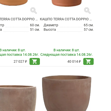
search
search
КАШПО TERRA COTTA DOPPIO BORDO
КАШПО TERRA COTTA DOPPIO BORDO
етр
60 см.
Диаметр
65 см.
а
51 см.
Высота
57 см.
В наличии:
8 шт.
В наличии:
8 шт.
ая поставка 14.08.26г.
Следующая поставка 14.08.26г.
shopping_cart
shopping_cart
27 027 ₽
40 014 ₽