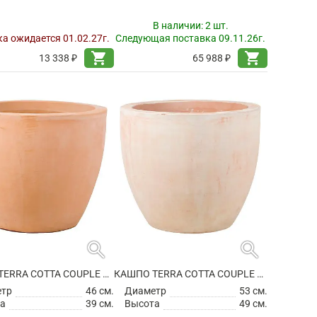
В наличии:
2 шт.
а ожидается 01.02.27г.
Следующая поставка 09.11.26г.
shopping_cart
shopping_cart
13 338 ₽
65 988 ₽
search
search
КАШПО TERRA COTTA COUPLE EXTRA
КАШПО TERRA COTTA COUPLE EXTRA
етр
46 см.
Диаметр
53 см.
а
39 см.
Высота
49 см.