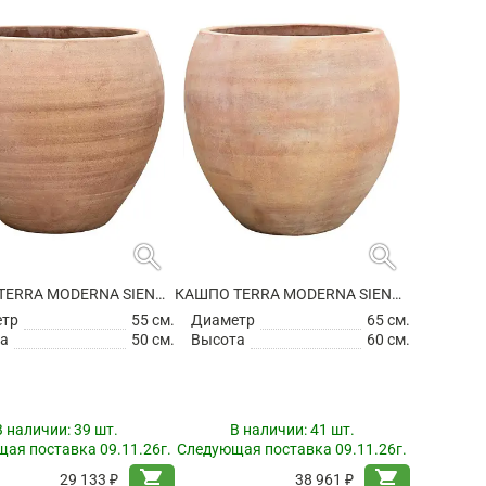
search
search
КАШПО TERRA MODERNA SIENA CHALK WHITE
КАШПО TERRA MODERNA SIENA CHALK WHITE
етр
55 см.
Диаметр
65 см.
а
50 см.
Высота
60 см.
В наличии:
39 шт.
В наличии:
41 шт.
ая поставка 09.11.26г.
Следующая поставка 09.11.26г.
shopping_cart
shopping_cart
29 133 ₽
38 961 ₽