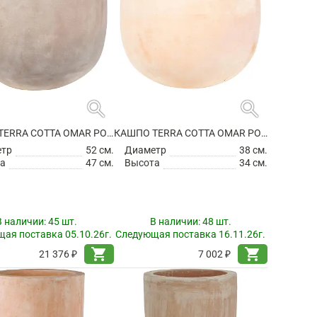
search
search
КАШПО TERRA COTTA OMAR POT CHOCO
КАШПО TERRA COTTA OMAR POT TERRA
етр
52 см.
Диаметр
38 см.
а
47 см.
Высота
34 см.
В наличии:
45 шт.
В наличии:
48 шт.
ая поставка 05.10.26г.
Следующая поставка 16.11.26г.
shopping_cart
shopping_cart
21 376 ₽
7 002 ₽