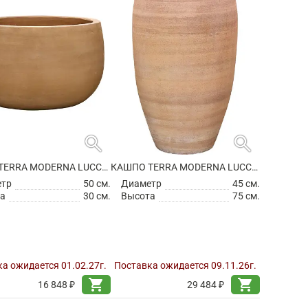
search
search
КАШПО TERRA MODERNA LUCCA CHALK WHITE
КАШПО TERRA MODERNA LUCCA CHALK WHITE
етр
50 см.
Диаметр
45 см.
а
30 см.
Высота
75 см.
а ожидается 01.02.27г.
Поставка ожидается 09.11.26г.
shopping_cart
shopping_cart
16 848 ₽
29 484 ₽