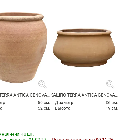
search
search
КАШПО TERRA ANTICA GENOVA CHALK WHITE
КАШПО TERRA ANTICA GENOVA CHALK WHITE
етр
50 см.
Диаметр
36 см.
а
52 см.
Высота
19 см.
В наличии:
40 шт.
ая поставка 01.02.27г.
Поставка ожидается 09.11.26г.