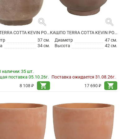
search
search
КАШПО TERRA COTTA KEVIN POT CHOCO
КАШПО TERRA COTTA KEVIN POT CHOCO
етр
37 см.
Диаметр
47 см.
а
34 см.
Высота
42 см.
В наличии:
35 шт.
ая поставка 05.10.26г.
Поставка ожидается 31.08.26г.
shopping_cart
shopping_cart
8 108 ₽
17 690 ₽