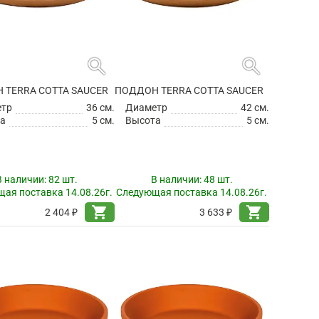
search
search
 TERRA COTTA SAUCER
ПОДДОН TERRA COTTA SAUCER
етр
36 см.
Диаметр
42 см.
а
5 см.
Высота
5 см.
В наличии:
82 шт.
В наличии:
48 шт.
ая поставка 14.08.26г.
Следующая поставка 14.08.26г.
shopping_cart
shopping_cart
2 404 ₽
3 633 ₽