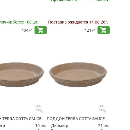
личии:
более 100 шт.
Поставка ожидается 14.08.26г.
shopping_cart
shopping_cart
404 ₽
421 ₽
search
search
ПОДДОН TERRA COTTA SAUCER GREY
ПОДДОН TERRA COTTA SAUCER GREY
етр
19 см.
Диаметр
21 см.