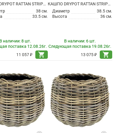
КАШПО DRYPOT RATTAN STRIPE ROUND GREY
КАШПО DRYPOT RATTAN STRIPE ROUND GREY
етр
38 см.
Диаметр
38.5 см.
а
33.5 см.
Высота
36 см.
В наличии:
8 шт.
В наличии:
6 шт.
ая поставка 12.08.26г.
Следующая поставка 19.08.26г.
shopping_cart
shopping_cart
11 057 ₽
13 075 ₽