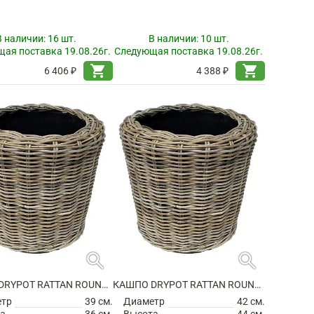
В наличии:
16 шт.
В наличии:
10 шт.
ая поставка 19.08.26г.
Следующая поставка 19.08.26г.
shopping_cart
shopping_cart
6 406 ₽
4 388 ₽
search
search
КАШПО DRYPOT RATTAN ROUND GREY
КАШПО DRYPOT RATTAN ROUND GREY
етр
39 см.
Диаметр
42 см.
а
36 см.
Высота
44 см.