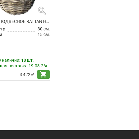
search
КАШПО ПОДВЕСНОЕ RATTAN HANGING BASKET ANTIQUE GREY
етр
30 см.
а
15 см.
В наличии:
18 шт.
ая поставка 19.08.26г.
shopping_cart
3 422 ₽