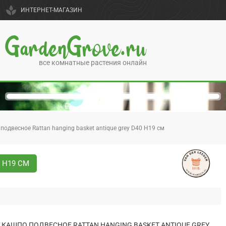
spa
ИНТЕРНЕТ-МАГАЗИН
GardenGrove.ru
все комнатные растения онлайн
подвесное Rattan hanging basket antique grey D40 H19 см
 H19 СМ
КАШПО ПОДВЕСНОЕ RATTAN HANGING BASKET ANTIQUE GREY