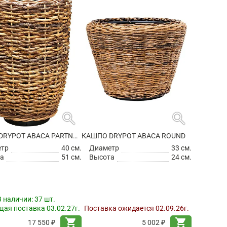
search
search
КАШПО DRYPOT ABACA PARTNER NATUREL
КАШПО DRYPOT ABACA ROUND
етр
40 см.
Диаметр
33 см.
а
51 см.
Высота
24 см.
В наличии:
37 шт.
ая поставка 03.02.27г.
Поставка ожидается 02.09.26г.
shopping_cart
shopping_cart
17 550 ₽
5 002 ₽