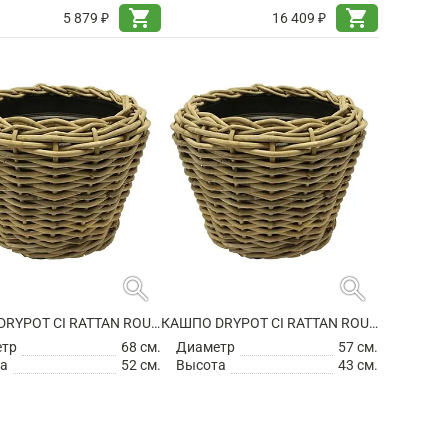
shopping_cart
shopping_cart
5 879 ₽
16 409 ₽
search
search
КАШПО DRYPOT CI RATTAN ROUND GREY OUTDOOR
КАШПО DRYPOT CI RATTAN ROUND GREY OUTDOOR
етр
68 см.
Диаметр
57 см.
а
52 см.
Высота
43 см.