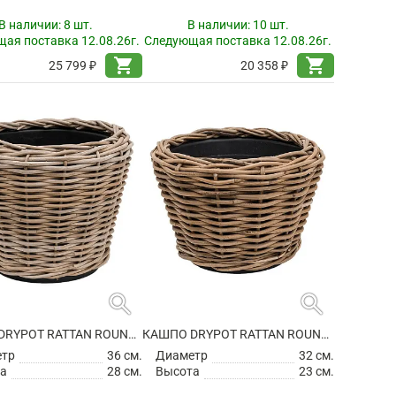
В наличии:
8 шт.
В наличии:
10 шт.
ая поставка 12.08.26г.
Следующая поставка 12.08.26г.
shopping_cart
shopping_cart
25 799 ₽
20 358 ₽
search
search
КАШПО DRYPOT RATTAN ROUND GREY
КАШПО DRYPOT RATTAN ROUND GREY
етр
36 см.
Диаметр
32 см.
а
28 см.
Высота
23 см.