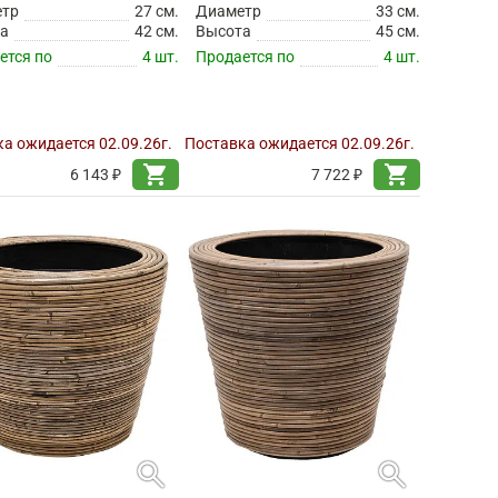
етр
27 см.
Диаметр
33 см.
а
42 см.
Высота
45 см.
ется по
4 шт.
Продается по
4 шт.
а ожидается 02.09.26г.
Поставка ожидается 02.09.26г.
shopping_cart
shopping_cart
6 143 ₽
7 722 ₽
search
search