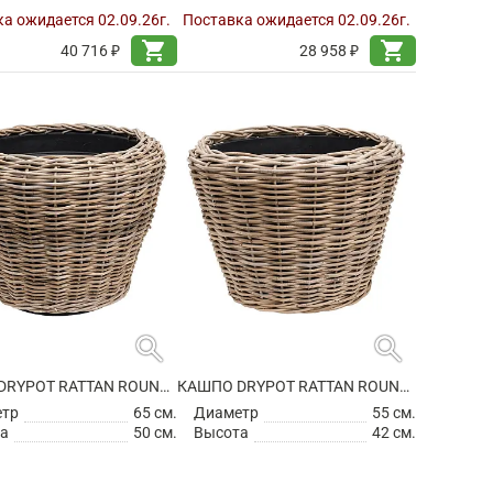
а ожидается 02.09.26г.
Поставка ожидается 02.09.26г.
shopping_cart
shopping_cart
40 716 ₽
28 958 ₽
search
search
КАШПО DRYPOT RATTAN ROUND GREY OUTDOOR
КАШПО DRYPOT RATTAN ROUND GREY OUTDOOR
етр
65 см.
Диаметр
55 см.
а
50 см.
Высота
42 см.