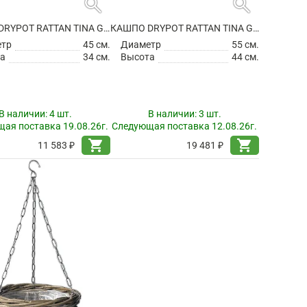
search
search
КАШПО DRYPOT RATTAN TINA GREY
КАШПО DRYPOT RATTAN TINA GREY
етр
45 см.
Диаметр
55 см.
а
34 см.
Высота
44 см.
В наличии:
4 шт.
В наличии:
3 шт.
ая поставка 19.08.26г.
Следующая поставка 12.08.26г.
shopping_cart
shopping_cart
11 583 ₽
19 481 ₽