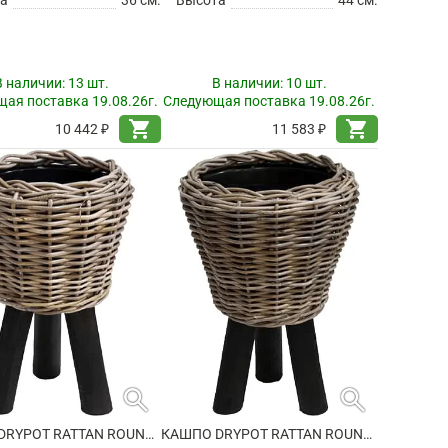
В наличии:
13 шт.
В наличии:
10 шт.
ая поставка 19.08.26г.
Следующая поставка 19.08.26г.
shopping_cart
shopping_cart
10 442 ₽
11 583 ₽
search
search
КАШПО DRYPOT RATTAN ROUND WITH BLACK FEET
КАШПО DRYPOT RATTAN ROUND WITH BLACK FEET