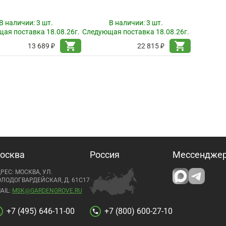
В наличии:
3 шт.
В наличии:
3 шт.
ая поставка 18.08.26г.
Следующая поставка 18.08.26г.
shopping_cart
shopping_cart
13 689 ₽
22 815 ₽
осква
Россия
Мессендже
РЕС: МОСКВА, УЛ.
ЛОДОГВАРДЕЙСКАЯ, Д. 61С17
AIL:
MSK@GARDENGROVE.RU
+7 (495) 646-11-00
+7 (800) 600-27-10
l
call