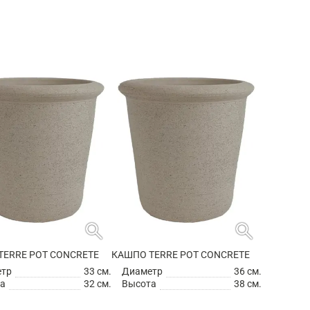
search
search
TERRE POT CONCRETE
КАШПО TERRE POT CONCRETE
етр
33 см.
Диаметр
36 см.
а
32 см.
Высота
38 см.