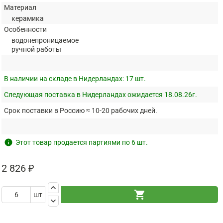
Материал
керамика
Особенности
водонепроницаемое
ручной работы
В наличии на складе в Нидерландах:
17 шт.
Следующая поставка в Нидерландах ожидается 18.08.26г.
Срок поставки в Россию ≈ 10-20 рабочих дней.
info
Этот товар продается партиями по 6 шт.
2 826 ₽
keyboard_arrow_up
shopping_cart
шт
keyboard_arrow_down