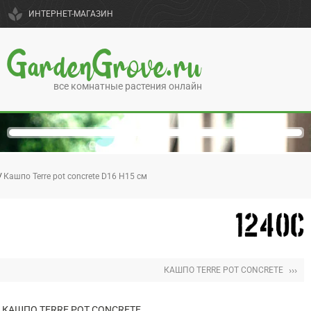
spa
ИНТЕРНЕТ-МАГАЗИН
GardenGrove.ru
все комнатные растения онлайн
Кашпо Terre pot concrete D16 H15 см
›››
КАШПО TERRE POT CONCRETE
КАШПО TERRE POT CONCRETE