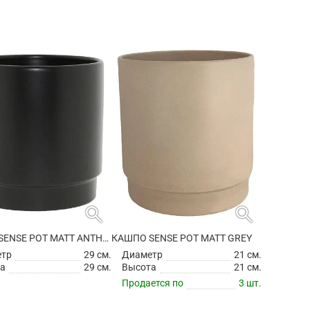
search
search
КАШПО SENSE POT MATT ANTHRACITE
КАШПО SENSE POT MATT GREY
етр
29 см.
Диаметр
21 см.
а
29 см.
Высота
21 см.
Продается по
3 шт.