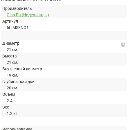
Производитель
Gina Da (Нидерланды)
Артикул
6LIMSENO1
Диаметр
help
21 см.
Высота
21 см.
Внутренний диаметр
19 см.
Глубина посадки
20 см.
Объем
2.4 л.
Вес
1.2 кг.
Использование