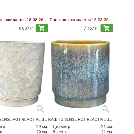
а ожидается 18.08.26г.
Поставка ожидается 18.08.26г.
shopping_cart
shopping_cart
6 037 ₽
7 757 ₽
search
search
КАШПО SENSE POT REACTIVE BEIGE
КАШПО SENSE POT REACTIVE JADE BLUE
етр
29 см.
Диаметр
21 см.
а
29 см.
Высота
21 см.