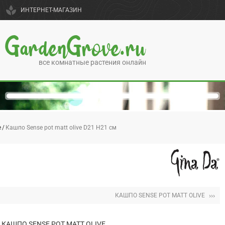
spa
ИНТЕРНЕТ-МАГАЗИН
GardenGrove.ru
все комнатные растения онлайн
e
Кашпо Sense pot matt olive D21 H21 см
›››
КАШПО SENSE POT MATT OLIVE
КАШПО SENSE POT MATT OLIVE