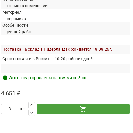
только в помещении
Материал
керамика
Особенности
ручной работы
Поставка на склад в Нидерландах ожидается 18.08.26г.
Срок поставки в Россию ≈ 10-20 рабочих дней.
info
Этот товар продается партиями по 3 шт.
4 651 ₽
keyboard_arrow_up
shopping_cart
шт
keyboard_arrow_down