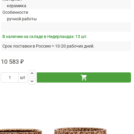
керамика
Особенности
ручной работы
В наличии на складе в Нидерландах:
13 шт.
Срок поставки в Россию ≈ 10-20 рабочих дней.
10 583 ₽
keyboard_arrow_up
shopping_cart
шт
keyboard_arrow_down