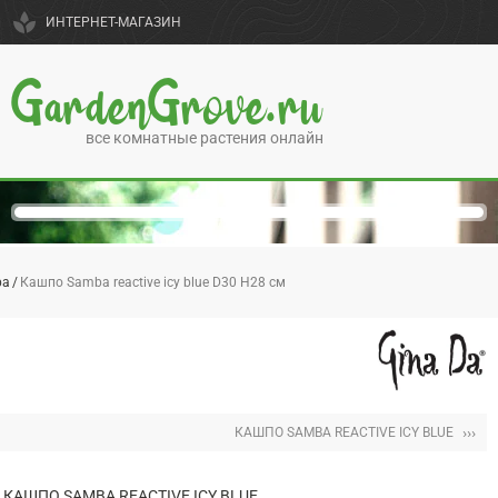
spa
ИНТЕРНЕТ-МАГАЗИН
GardenGrove.ru
все комнатные растения онлайн
ba
Кашпо Samba reactive icy blue D30 H28 см
›››
КАШПО SAMBA REACTIVE ICY BLUE
КАШПО SAMBA REACTIVE ICY BLUE