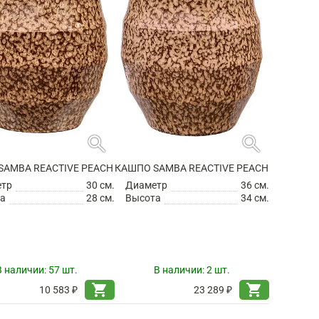
search
search
SAMBA REACTIVE PEACH
КАШПО SAMBA REACTIVE PEACH
етр
30 см.
Диаметр
36 см.
а
28 см.
Высота
34 см.
В наличии:
57 шт.
В наличии:
2 шт.
shopping_cart
shopping_cart
10 583 ₽
23 289 ₽