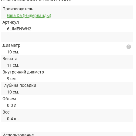
Производитель
Gina Da (Нидерланды)
Артикул
6LIMENWH2
Диаметр
help
10 см.
Высота
11 см.
Внутренний диаметр
9 см.
Глубина посадки
10 см.
Объем
0.3 л.
Вес
0.4 кг.
Использование