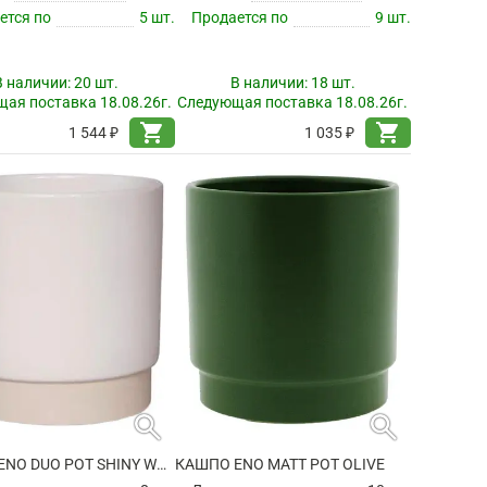
ется по
5 шт.
Продается по
9 шт.
В наличии:
20 шт.
В наличии:
18 шт.
ая поставка 18.08.26г.
Следующая поставка 18.08.26г.
shopping_cart
shopping_cart
1 544 ₽
1 035 ₽
search
search
КАШПО ENO DUO POT SHINY WHITE
КАШПО ENO MATT POT OLIVE