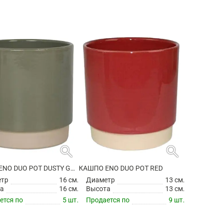
search
search
КАШПО ENO DUO POT DUSTY GREEN
КАШПО ENO DUO POT RED
етр
16 см.
Диаметр
13 см.
а
16 см.
Высота
13 см.
ется по
5 шт.
Продается по
9 шт.