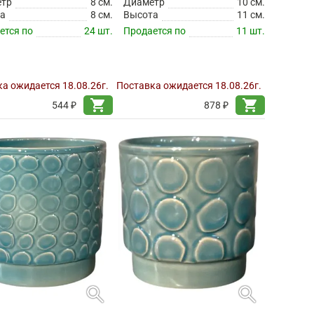
етр
8 см.
Диаметр
10 см.
а
8 см.
Высота
11 см.
ется по
24 шт.
Продается по
11 шт.
а ожидается 18.08.26г.
Поставка ожидается 18.08.26г.
shopping_cart
shopping_cart
544 ₽
878 ₽
search
search