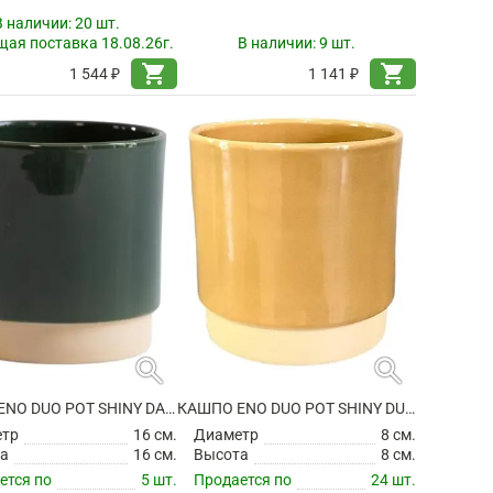
В наличии:
20 шт.
ая поставка 18.08.26г.
В наличии:
9 шт.
shopping_cart
shopping_cart
1 544 ₽
1 141 ₽
search
search
КАШПО ENO DUO POT SHINY DARK GREEN
КАШПО ENO DUO POT SHINY DUSTY OCHRE
етр
16 см.
Диаметр
8 см.
а
16 см.
Высота
8 см.
ется по
5 шт.
Продается по
24 шт.