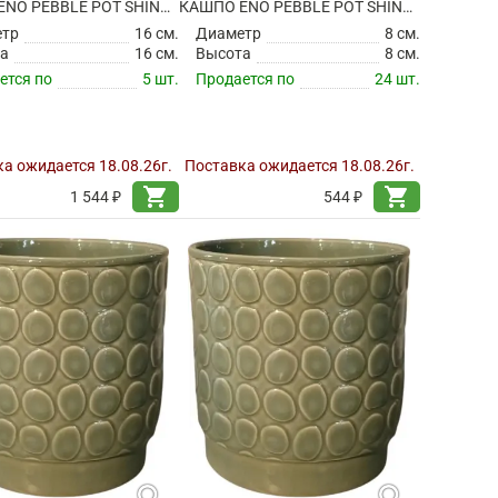
КАШПО ENO PEBBLE POT SHINY BLONDI BLUE
КАШПО ENO PEBBLE POT SHINY BLONDI BLUE
етр
16 см.
Диаметр
8 см.
а
16 см.
Высота
8 см.
ется по
5 шт.
Продается по
24 шт.
а ожидается 18.08.26г.
Поставка ожидается 18.08.26г.
shopping_cart
shopping_cart
1 544 ₽
544 ₽
search
search