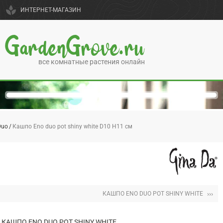
spa
ИНТЕРНЕТ-МАГАЗИН
GardenGrove.ru
все комнатные растения онлайн
Duo
Кашпо Eno duo pot shiny white D10 H11 см
›››
КАШПО ENO DUO POT SHINY WHITE
КАШПО ENO DUO POT SHINY WHITE