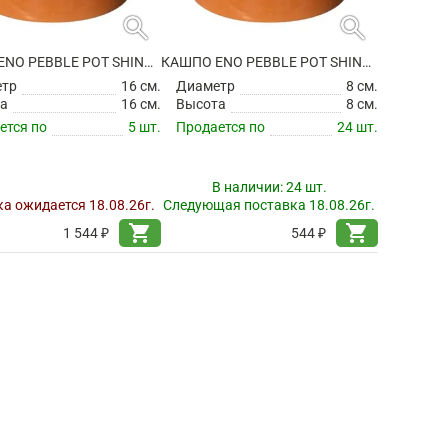
search
search
КАШПО ENO PEBBLE POT SHINY TERRA
КАШПО ENO PEBBLE POT SHINY TERRA
етр
16 см.
Диаметр
8 см.
а
16 см.
Высота
8 см.
ется по
5 шт.
Продается по
24 шт.
В наличии:
24 шт.
а ожидается 18.08.26г.
Следующая поставка 18.08.26г.
shopping_cart
shopping_cart
1 544 ₽
544 ₽