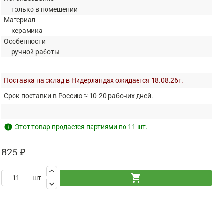
только в помещении
Материал
керамика
Особенности
ручной работы
Поставка на склад в Нидерландах ожидается 18.08.26г.
Срок поставки в Россию ≈ 10-20 рабочих дней.
info
Этот товар продается партиями по 11 шт.
825 ₽
keyboard_arrow_up
shopping_cart
шт
keyboard_arrow_down