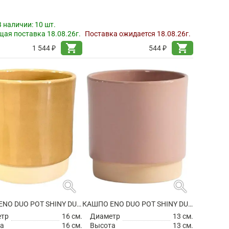
В наличии:
10 шт.
ая поставка 18.08.26г.
Поставка ожидается 18.08.26г.
shopping_cart
shopping_cart
1 544 ₽
544 ₽
search
search
КАШПО ENO DUO POT SHINY DUSTY OCHRE
КАШПО ENO DUO POT SHINY DUSTY PINK
етр
16 см.
Диаметр
13 см.
а
16 см.
Высота
13 см.