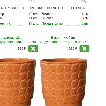
КАШПО ENO PEBBLE POT SHINY DUSTY GREEN
КАШПО ENO PEBBLE POT SHINY DUSTY GREEN
етр
10 см.
Диаметр
13 см.
а
11 см.
Высота
13 см.
ется по
11 шт.
Продается по
9 шт.
В наличии:
33 шт.
В наличии:
9 шт.
ая поставка 18.08.26г.
Следующая поставка 18.08.26г.
shopping_cart
shopping_cart
825 ₽
1 035 ₽