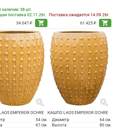
В наличии:
38 шт.
ая поставка 02.11.26г.
Поставка ожидается 14.09.26г.
shopping_cart
shopping_cart
34 047 ₽
61 425 ₽
search
search
LAOS EMPEROR OCHRE
КАШПО LAOS EMPEROR OCHRE
етр
54 см.
Диаметр
64 см.
а
67 см.
Высота
80 см.