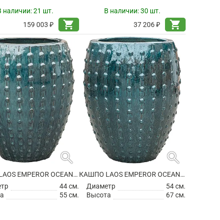
В наличии:
21 шт.
В наличии:
30 шт.
shopping_cart
shopping_cart
159 003 ₽
37 206 ₽
search
search
КАШПО LAOS EMPEROR OCEAN BLUE
КАШПО LAOS EMPEROR OCEAN BLUE
етр
44 см.
Диаметр
54 см.
а
55 см.
Высота
67 см.