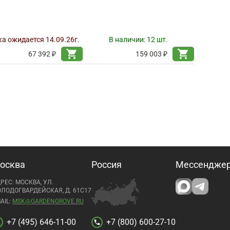
а ожидается 14.09.26г.
В наличии:
12 шт.
shopping_cart
shopping_cart
67 392 ₽
159 003 ₽
осква
Россия
Мессендже
РЕС: МОСКВА, УЛ.
ЛОДОГВАРДЕЙСКАЯ, Д. 61С17
AIL:
MSK@GARDENGROVE.RU
+7 (495) 646-11-00
+7 (800) 600-27-10
l
call