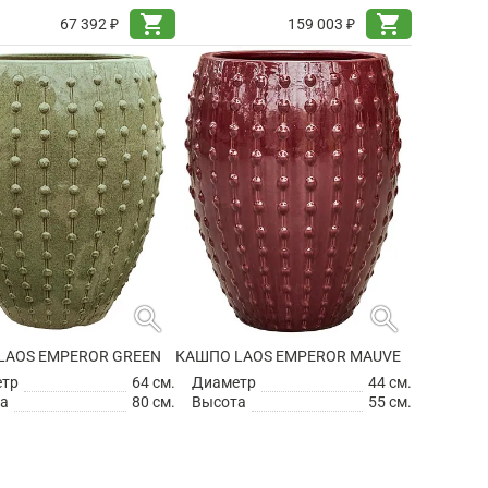
shopping_cart
shopping_cart
67 392 ₽
159 003 ₽
search
search
LAOS EMPEROR GREEN
КАШПО LAOS EMPEROR MAUVE
етр
64 см.
Диаметр
44 см.
а
80 см.
Высота
55 см.