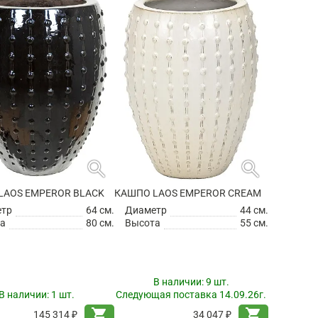
search
search
LAOS EMPEROR BLACK
КАШПО LAOS EMPEROR CREAM
етр
64 см.
Диаметр
44 см.
а
80 см.
Высота
55 см.
В наличии:
9 шт.
В наличии:
1 шт.
Следующая поставка 14.09.26г.
shopping_cart
shopping_cart
145 314 ₽
34 047 ₽