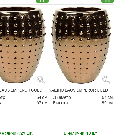
search
search
LAOS EMPEROR GOLD
КАШПО LAOS EMPEROR GOLD
етр
54 см.
Диаметр
64 см.
а
67 см.
Высота
80 см.
В наличии:
29 шт.
В наличии:
18 шт.