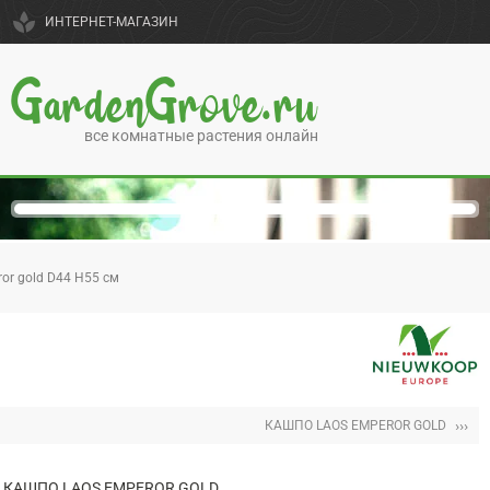
spa
ИНТЕРНЕТ-МАГАЗИН
GardenGrove.ru
все комнатные растения онлайн
or gold D44 H55 см
›››
КАШПО LAOS EMPEROR GOLD
КАШПО LAOS EMPEROR GOLD