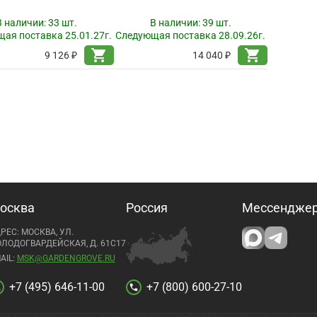
В наличии:
33 шт.
В наличии:
39 шт.
ая поставка 25.01.27г.
Следующая поставка 28.09.26г.
shopping_cart
shopping_cart
9 126 ₽
14 040 ₽
осква
Россия
Мессендже
РЕС: МОСКВА, УЛ.
ЛОДОГВАРДЕЙСКАЯ, Д. 61С17
AIL:
MSK@GARDENGROVE.RU
+7 (495) 646-11-00
+7 (800) 600-27-10
l
call