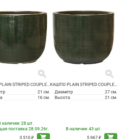
search
search
КАШПО PLAIN STRIPED COUPLE OLIVE
КАШПО PLAIN STRIPED COUPLE OLIVE
етр
21 см.
Диаметр
27 см.
а
16 см.
Высота
21 см.
В наличии:
28 шт.
ая поставка 28.09.26г.
В наличии:
43 шт.
shopping_cart
shopping_cart
3 510 ₽
5 967 ₽