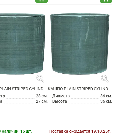
search
search
КАШПО PLAIN STRIPED CYLINDER AQUA
КАШПО PLAIN STRIPED CYLINDER AQUA
етр
28 см.
Диаметр
36 см.
а
27 см.
Высота
36 см.
В наличии:
16 шт.
Поставка ожидается 19.10.26г.