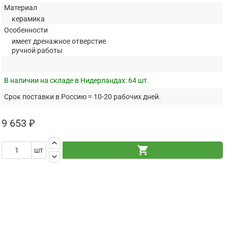
Материал
керамика
Особенности
имеет дренажное отверстие
ручной работы
В наличии на складе в Нидерландах:
64 шт.
Срок поставки в Россию ≈ 10-20 рабочих дней.
9 653 ₽
keyboard_arrow_up
shopping_cart
шт
keyboard_arrow_down