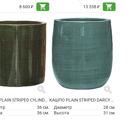
shopping_cart
shopping_cart
8 600 ₽
13 338 ₽
search
search
КАШПО PLAIN STRIPED CYLINDER OLIVE
КАШПО PLAIN STRIPED DARCY AQUA
етр
36 см.
Диаметр
28 см.
а
36 см.
Высота
31 см.