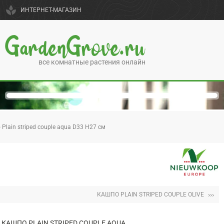
spa
ИНТЕРНЕТ-МАГАЗИН
GardenGrove.ru
все комнатные растения онлайн
Plain striped couple aqua D33 H27 см
›››
КАШПО PLAIN STRIPED COUPLE OLIVE
КАШПО PLAIN STRIPED COUPLE AQUA