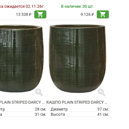
а ожидается 02.11.26г.
В наличии:
30 шт.
shopping_cart
shopping_cart
13 338 ₽
9 126 ₽
search
search
КАШПО PLAIN STRIPED DARCY OLIVE
КАШПО PLAIN STRIPED DARCY OLIVE
етр
28 см.
Диаметр
37 см.
а
31 см.
Высота
41 см.