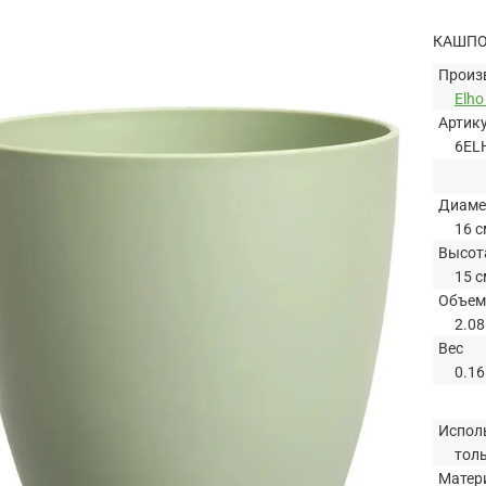
КАШПО
Произ
Elh
Артик
6EL
Диаме
16 с
Высот
15 с
Объем
2.08
Вес
0.16
Испол
тол
Матер