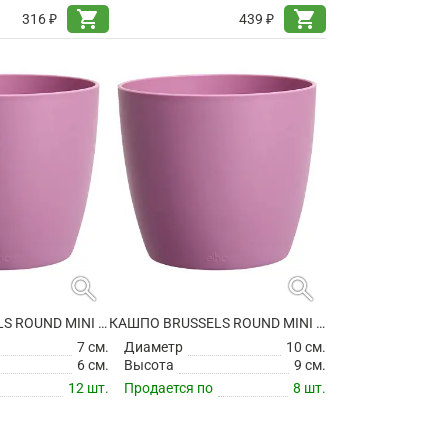
shopping_cart
shopping_cart
316 ₽
439 ₽
search
search
КАШПО BRUSSELS ROUND MINI VIVID VIOLET
КАШПО BRUSSELS ROUND MINI VIVID VIOLET
7 см.
Диаметр
10 см.
6 см.
Высота
9 см.
12 шт.
Продается по
8 шт.