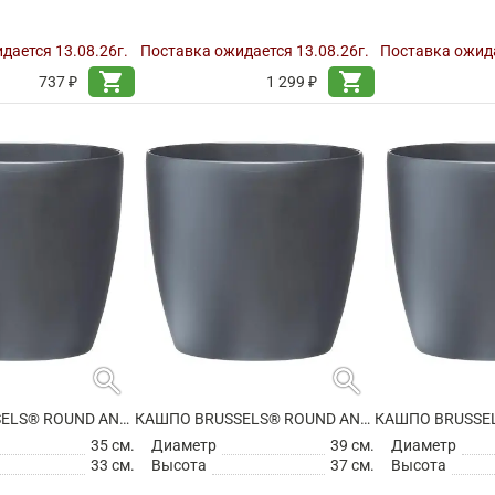
дается 13.08.26г.
Поставка ожидается 13.08.26г.
Поставка ожида
shopping_cart
shopping_cart
737 ₽
1 299 ₽
search
search
КАШПО BRUSSELS® ROUND ANTHRACITE НА КОЛЕСИКАХ
КАШПО BRUSSELS® ROUND ANTHRACITE НА КОЛЕСИКАХ
35 см.
Диаметр
39 см.
Диаметр
33 см.
Высота
37 см.
Высота