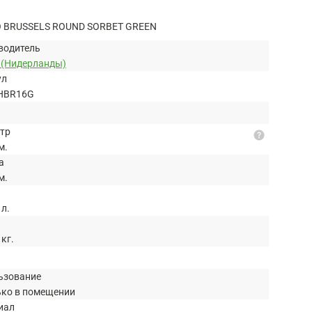
 BRUSSELS ROUND SORBET GREEN
водитель
o (Нидерланды)
ул
HBR16G
тр
help
м.
а
м.
 л.
 кг.
ьзование
ько в помещении
иал