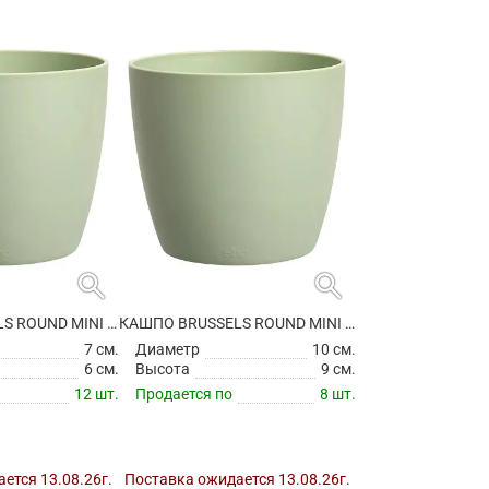
search
search
КАШПО BRUSSELS ROUND MINI SORBET GREEN
КАШПО BRUSSELS ROUND MINI SORBET GREEN
7 см.
Диаметр
10 см.
6 см.
Высота
9 см.
12 шт.
Продается по
8 шт.
ется 13.08.26г.
Поставка ожидается 13.08.26г.