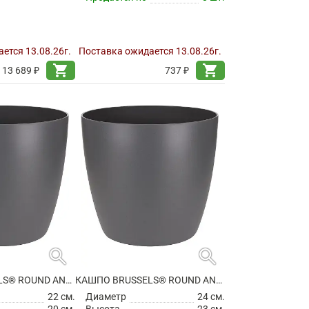
ется 13.08.26г.
Поставка ожидается 13.08.26г.
shopping_cart
shopping_cart
13 689 ₽
737 ₽
search
search
КАШПО BRUSSELS® ROUND ANTHRACITE
КАШПО BRUSSELS® ROUND ANTHRACITE
22 см.
Диаметр
24 см.