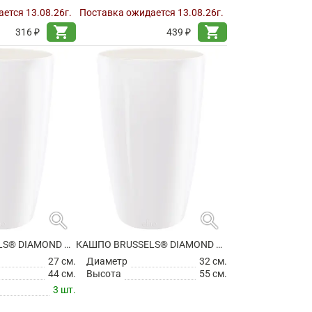
ется 13.08.26г.
Поставка ожидается 13.08.26г.
shopping_cart
shopping_cart
316 ₽
439 ₽
search
search
КАШПО BRUSSELS® DIAMOND ROUND HIGHWHITE
КАШПО BRUSSELS® DIAMOND ROUND HIGHWHITE
27 см.
Диаметр
32 см.
44 см.
Высота
55 см.
3 шт.