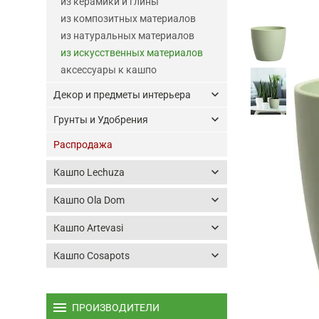
из керамики и глины
из композитных материалов
из натуральных материалов
из искусственных материалов
аксессуары к кашпо
keyboard_arrow_down
Декор и предметы интерьера
keyboard_arrow_down
Грунты и Удобрения
Распродажа
keyboard_arrow_down
Кашпо Lechuza
keyboard_arrow_down
Кашпо Ola Dom
keyboard_arrow_down
Кашпо Artevasi
keyboard_arrow_down
Кашпо Cosapots
menu
ПРОИЗВОДИТЕЛИ