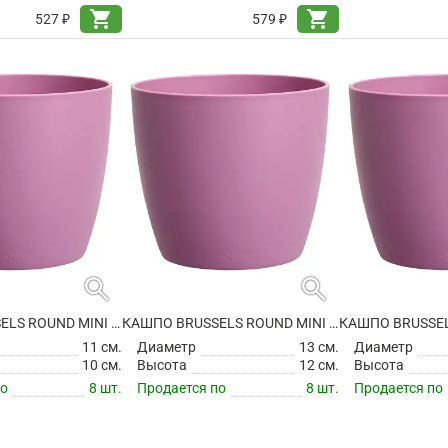
shopping_cart
shopping_cart
527 ₽
579 ₽
search
search
КАШПО BRUSSELS ROUND MINI VIVID VIOLET
КАШПО BRUSSELS ROUND MINI VIVID VIOLET
11 см.
Диаметр
13 см.
Диаметр
10 см.
Высота
12 см.
Высота
по
8 шт.
Продается по
8 шт.
Продается по