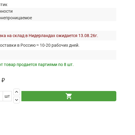
стик
нности
онепроницаемое
ка на склад в Нидерландах ожидается 13.08.26г.
оставки в Россию ≈ 10-20 рабочих дней.
т товар продается партиями по 8 шт.
 ₽
keyboard_arrow_up
shopping_cart
шт
keyboard_arrow_down