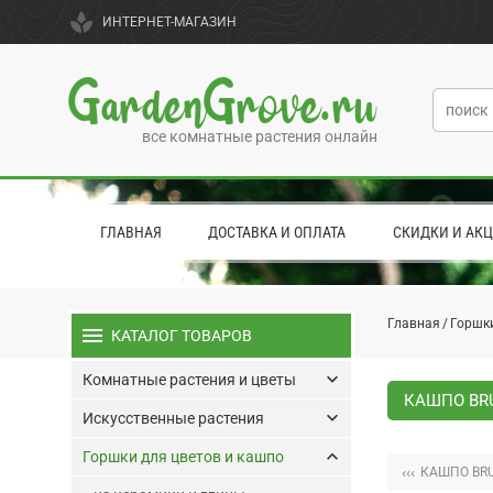
spa
ИНТЕРНЕТ-МАГАЗИН
GardenGrove.ru
все комнатные растения онлайн
ГЛАВНАЯ
ДОСТАВКА И ОПЛАТА
СКИДКИ И АК
Главная
Горшки
menu
КАТАЛОГ ТОВАРОВ
keyboard_arrow_down
Комнатные растения и цветы
КАШПО BRU
keyboard_arrow_down
Искусственные растения
keyboard_arrow_up
Горшки для цветов и кашпо
‹‹‹
КАШПО BRU