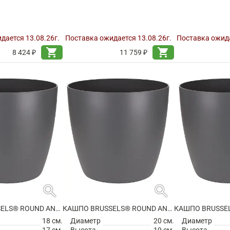
дается 13.08.26г.
Поставка ожидается 13.08.26г.
Поставка ожида
shopping_cart
shopping_cart
8 424 ₽
11 759 ₽
search
search
КАШПО BRUSSELS® ROUND ANTHRACITE
КАШПО BRUSSELS® ROUND ANTHRACITE
18 см.
Диаметр
20 см.
Диаметр