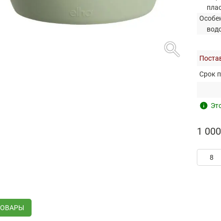
пла
Особе
вод
search
Постав
Срок п
info
Это
1 000
ТОВАРЫ