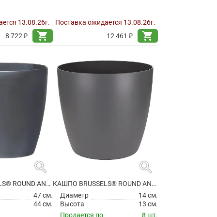
ется 13.08.26г.
Поставка ожидается 13.08.26г.
shopping_cart
shopping_cart
8 722 ₽
12 461 ₽
search
search
КАШПО BRUSSELS® ROUND ANTHRACITE НА КОЛЕСИКАХ
КАШПО BRUSSELS® ROUND ANTHRACITE
47 см.
Диаметр
14 см.
44 см.
Высота
13 см.
Продается по
8 шт.