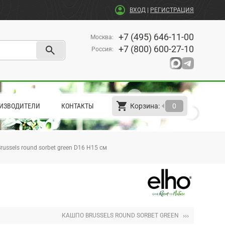
account_circle
ВХОД
|
РЕГИСТРАЦИЯ
+7 (495) 646-11-00
Москва
:
search
+7 (800) 600-27-10
Россия
:
shopping_cart
arrow_left
ИЗВОДИТЕЛИ
КОНТАКТЫ
Корзина:
0
ussels round sorbet green D16 H15 см
›››
КАШПО BRUSSELS ROUND SORBET GREEN