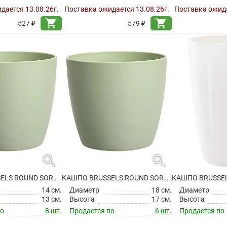
дается 13.08.26г.
Поставка ожидается 13.08.26г.
Поставка ожида
shopping_cart
shopping_cart
527 ₽
579 ₽
search
search
КАШПО BRUSSELS ROUND SORBET GREEN
КАШПО BRUSSELS ROUND SORBET GREEN
14 см.
Диаметр
18 см.
Диаметр
13 см.
Высота
17 см.
Высота
по
8 шт.
Продается по
6 шт.
Продается по