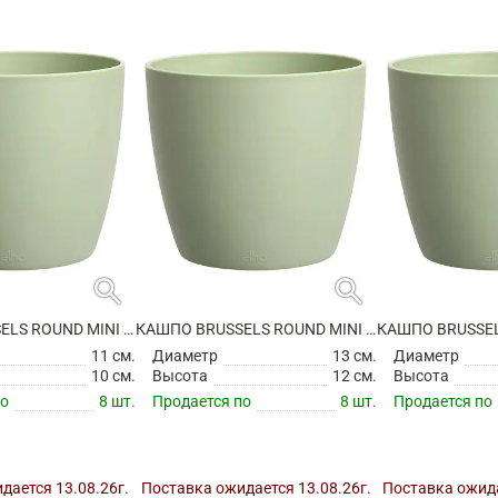
search
search
КАШПО BRUSSELS ROUND MINI SORBET GREEN
КАШПО BRUSSELS ROUND MINI SORBET GREEN
11 см.
Диаметр
13 см.
Диаметр
10 см.
Высота
12 см.
Высота
по
8 шт.
Продается по
8 шт.
Продается по
дается 13.08.26г.
Поставка ожидается 13.08.26г.
Поставка ожида